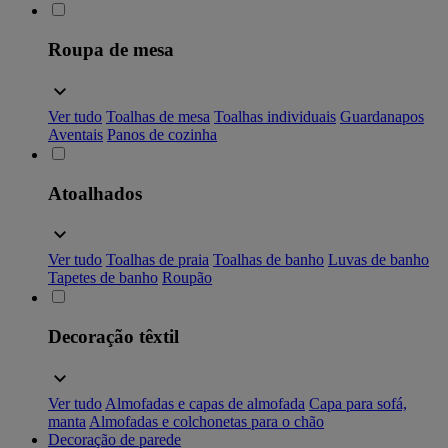
Roupa de mesa
Ver tudo
Toalhas de mesa
Toalhas individuais
Guardanapos
Aventais
Panos de cozinha
Atoalhados
Ver tudo
Toalhas de praia
Toalhas de banho
Luvas de banho
Tapetes de banho
Roupão
Decoração têxtil
Ver tudo
Almofadas e capas de almofada
Capa para sofá,
manta
Almofadas e colchonetas para o chão
Decoração de parede