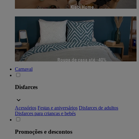
Kiabi Home
Roupa de casa até -40%
Carnaval
Disfarces
Acessórios
Festas e aniversários
Disfarces de adultos
Disfarces para crianças e bebés
Promoções e descontos