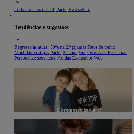
Tudo a menos de 10€
Packs
Best sellers
Tendências e sugestões
Regresso às aulas
-50% na 2.ª pijamas
Fatos de treino
Mochilas e estojos
Packs
Personagens
Os nossos Essenciais
Personalize seus itens!
Adidas
Exclusivos Web
É o regresso às aulas!