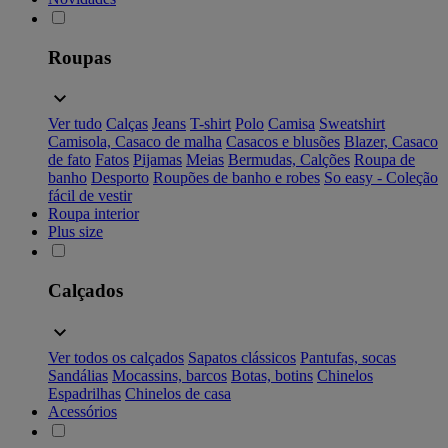
Roupas
Ver tudo
Calças
Jeans
T-shirt
Polo
Camisa
Sweatshirt
Camisola, Casaco de malha
Casacos e blusões
Blazer, Casaco
de fato
Fatos
Pijamas
Meias
Bermudas, Calções
Roupa de
banho
Desporto
Roupões de banho e robes
So easy - Coleção
fácil de vestir
Roupa interior
Plus size
Calçados
Ver todos os calçados
Sapatos clássicos
Pantufas, socas
Sandálias
Mocassins, barcos
Botas, botins
Chinelos
Espadrilhas
Chinelos de casa
Acessórios