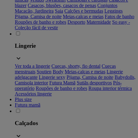
blazer
Casacos, blusões, casacos de penas
Conjuntos
Macacão, Jardineira
Saia
Calções e bermudas
Leggings
Pijama, Camisa de noite
Meias-calças e meias
Fatos de banho
Roupões de banho e robes
Desporto
Maternidade
So easy -
Coleção fácil de vestir
Lingerie
Ver toda a lingerie
Cuecas, shorty, fio dental
Cuecas
menstruais
Soutien
Body
Meias-calças e meias
Lingerie
adelgaçante
Lingerie sexy
Pijama, Camisa de noite
Babydolls,
Camisola interior
Futura Mamã
Sutiãs desportivos
Pós-
operatório
Roupões de banho e robes
Roupa interior térmica
Acessórios lingerie
Plus size
Futura mamã
Calçados