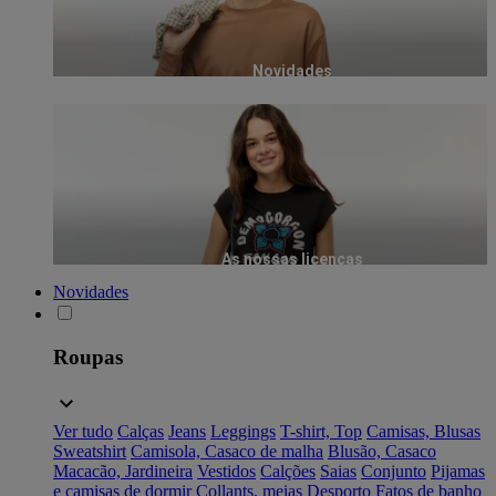
Novidades
As nossas licenças
Novidades
Roupas
Ver tudo
Calças
Jeans
Leggings
T-shirt, Top
Camisas, Blusas
Sweatshirt
Camisola, Casaco de malha
Blusão, Casaco
Macacão, Jardineira
Vestidos
Calções
Saias
Conjunto
Pijamas
e camisas de dormir
Collants, meias
Desporto
Fatos de banho