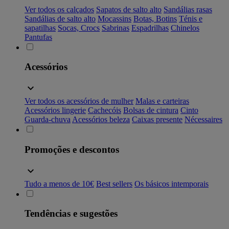
Ver todos os calçados
Sapatos de salto alto
Sandálias rasas
Sandálias de salto alto
Mocassins
Botas, Botins
Ténis e
sapatilhas
Socas, Crocs
Sabrinas
Espadrilhas
Chinelos
Pantufas
Acessórios
Ver todos os acessórios de mulher
Malas e carteiras
Acessórios lingerie
Cachecóis
Bolsas de cintura
Cinto
Guarda-chuva
Acessórios beleza
Caixas presente
Nécessaires
Promoções e descontos
Tudo a menos de 10€
Best sellers
Os básicos intemporais
Tendências e sugestões