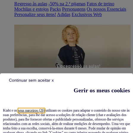
Regresso às aulas
-50% na 2.ª pijamas
Fatos de treino
Mochilas e estojos
Packs
Personagens
Os nossos Essenciais
Personalize seus itens!
Adidas
Exclusivos Web
É o regresso às aulas!
Continuar sem aceitar x
Gerir os meus cookies
Kiabi e os
seus parceiros (26)
utilizam os cookies para adaptar o conteúdo do nosso site às
suas preferências, para lhe dar acesso a soluções de relação cliente (chat e avaliações dos
Pijamas
produtos), para lhe fornecer ofertas e publicidade personalizadas, oferecer-lhe serviços
relacionados com as redes sociais, além de realizar medições de desempenho. Uma vez que
Novidades
tenha feito a sua escolha, conservá-la-emos durante 6 meses. Pode mudar de opinião em
qualquer altura, clicando no link "Cookies" no canto inferior esquerdo de qualquer página