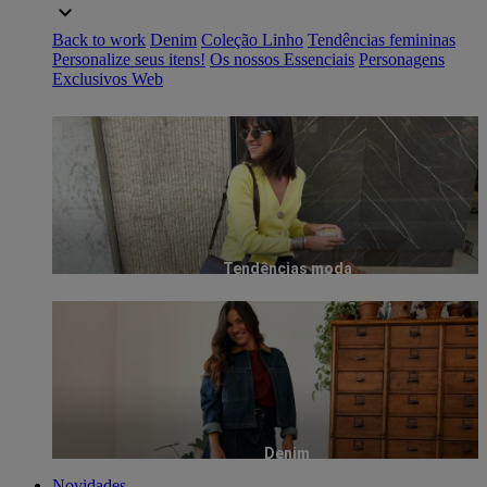
Back to work
Denim
Coleção Linho
Tendências femininas
Personalize seus itens!
Os nossos Essenciais
Personagens
Exclusivos Web
Tendências moda
Denim
Novidades