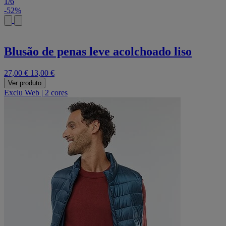
1
/
6
-52%
Blusão de penas leve acolchoado liso
27,00 €
13,00 €
Ver produto
Exclu Web
|
2 cores