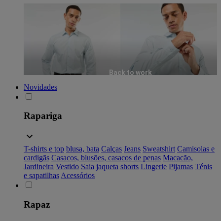
Back to work
Novidades
Rapariga
T-shirts e top
blusa, bata
Calças
Jeans
Sweatshirt
Camisolas e
cardigãs
Casacos, blusões, casacos de penas
Macacão,
Jardineira
Vestido
Saia
jaqueta
shorts
Lingerie
Pijamas
Ténis
e sapatilhas
Acessórios
Rapaz