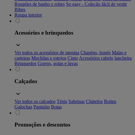
Roupões de banho e robes
So easy - Coleção fácil de vestir
Bibes
Roupa interior
Acessórios e brinquedos
Ver todos os acessórios de menina
Chapéus, bonés
Malas e
carteiras
Mochilas e estojos
Cinto
Acessórios cabelo
lancheira
Brinquedos
Gorros, golas e luvas
Calçados
Ver todos os calçados
Ténis
Sabrinas
Chinelos
Botins
Galochas
Pantufas
Botas
Promoções e descontos