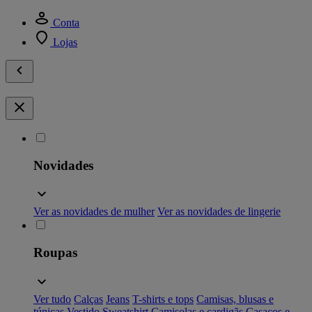
Conta
Lojas
Novidades
Ver as novidades de mulher
Ver as novidades de lingerie
Roupas
Ver tudo
Calças
Jeans
T-shirts e tops
Camisas, blusas e
túnicas
Vestido
Sweatshirt
Camisolas e cardigãs
Casacos e