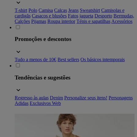
T-shirt
Polo
Camisa
Calças
Jeans
Sweatshirt
Camisolas e
cardigãs
Casacos e blusões
Fatos
jaqueta
Desporto
Bermudas,
Calções
Pijamas
Roupa interior
Ténis e sapatilhas
Acessórios
Promoções e descontos
Tudo a menos de 10€
Best sellers
Os básicos intemporais
Tendências e sugestões
Regresso às aulas
Denim
Personalize seus itens!
Personagens
Adidas
Exclusivos Web