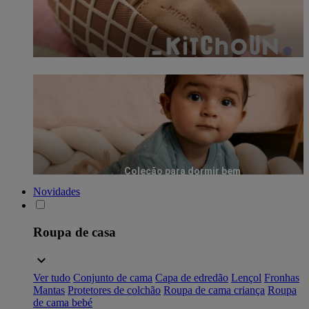
Coleção para dormir bem
Novidades
Roupa de casa
Ver tudo
Conjunto de cama
Capa de edredão
Lençol
Fronhas
Mantas
Protetores de colchão
Roupa de cama criança
Roupa
de cama bebé