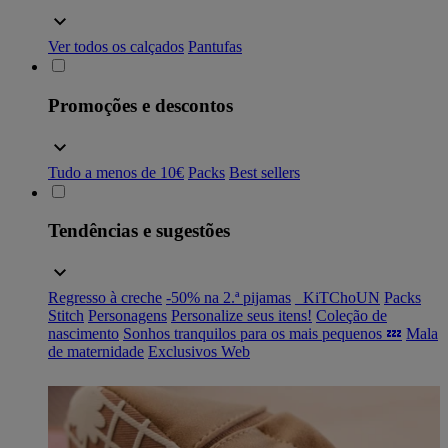
Ver todos os calçados
Pantufas
Promoções e descontos
Tudo a menos de 10€
Packs
Best sellers
Tendências e sugestões
Regresso à creche
-50% na 2.ª pijamas
_KiTChoUN
Packs
Stitch
Personagens
Personalize seus itens!
Coleção de
nascimento
Sonhos tranquilos para os mais pequenos 💤
Mala
de maternidade
Exclusivos Web