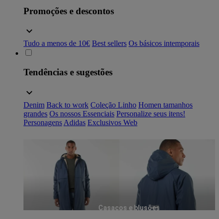
Promoções e descontos
Tudo a menos de 10€
Best sellers
Os básicos intemporais
Tendências e sugestões
Denim
Back to work
Coleção Linho
Homen tamanhos
grandes
Os nossos Essenciais
Personalize seus itens!
Personagens
Adidas
Exclusivos Web
Casacos e blusões