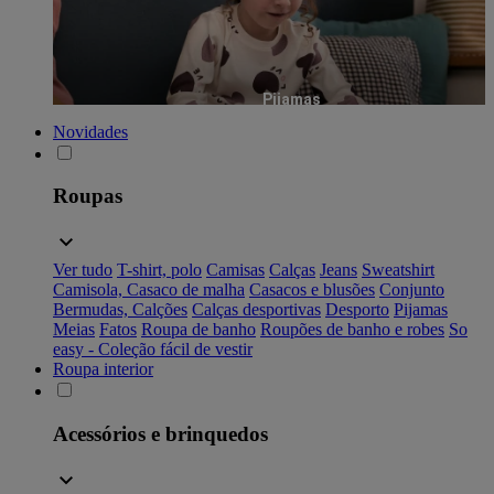
Pijamas
Novidades
Roupas
Ver tudo
T-shirt, polo
Camisas
Calças
Jeans
Sweatshirt
Camisola, Casaco de malha
Casacos e blusões
Conjunto
Bermudas, Calções
Calças desportivas
Desporto
Pijamas
Meias
Fatos
Roupa de banho
Roupões de banho e robes
So
easy - Coleção fácil de vestir
Roupa interior
Acessórios e brinquedos