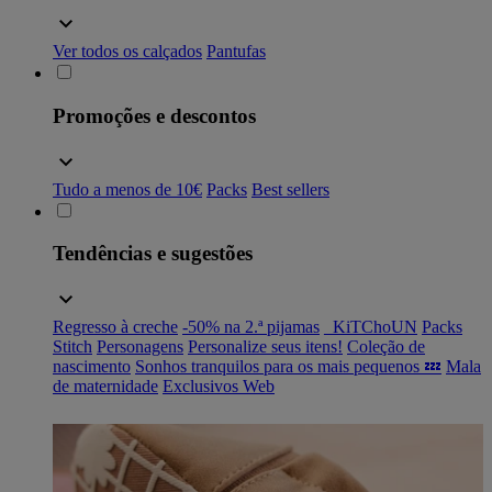
Ver todos os calçados
Pantufas
Promoções e descontos
Tudo a menos de 10€
Packs
Best sellers
Tendências e sugestões
Regresso à creche
-50% na 2.ª pijamas
_KiTChoUN
Packs
Stitch
Personagens
Personalize seus itens!
Coleção de
nascimento
Sonhos tranquilos para os mais pequenos 💤
Mala
de maternidade
Exclusivos Web