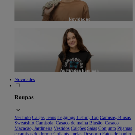
Novidades
As nossas licenças
Novidades
Roupas
Ver tudo
Calças
Jeans
Leggings
T-shirt, Top
Camisas, Blusas
Sweatshirt
Camisola, Casaco de malha
Blusão, Casaco
Macacão, Jardineira
Vestidos
Calções
Saias
Conjunto
Pijamas
e camisas de dormir
Collants, meias
Desporto
Fatos de banho