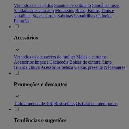
Ver todos os calçados
Sapatos de salto alto
Sandálias rasas
Sandálias de salto alto
Mocassins
Botas, Botins
Ténis e
sapatilhas
Socas, Crocs
Sabrinas
Espadrilhas
Chinelos
Pantufas
Acessórios
Ver todos os acessórios de mulher
Malas e carteiras
Acessórios lingerie
Cachecóis
Bolsas de cintura
Cinto
Guarda-chuva
Acessórios beleza
Caixas presente
Nécessaires
Promoções e descontos
Tudo a menos de 10€
Best sellers
Os básicos intemporais
Tendências e sugestões