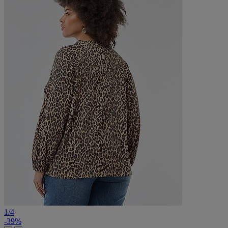
1
/
4
-39%