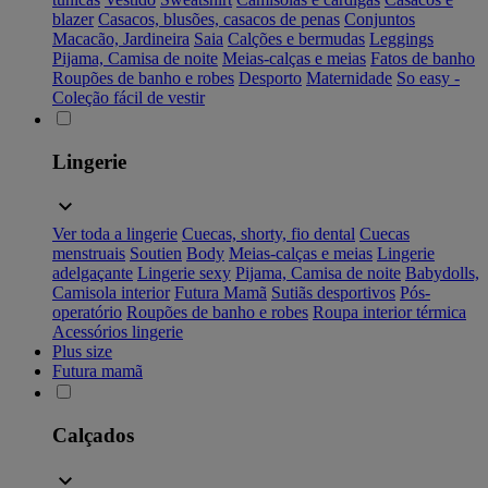
blazer
Casacos, blusões, casacos de penas
Conjuntos
Macacão, Jardineira
Saia
Calções e bermudas
Leggings
Pijama, Camisa de noite
Meias-calças e meias
Fatos de banho
Roupões de banho e robes
Desporto
Maternidade
So easy -
Coleção fácil de vestir
Lingerie
Ver toda a lingerie
Cuecas, shorty, fio dental
Cuecas
menstruais
Soutien
Body
Meias-calças e meias
Lingerie
adelgaçante
Lingerie sexy
Pijama, Camisa de noite
Babydolls,
Camisola interior
Futura Mamã
Sutiãs desportivos
Pós-
operatório
Roupões de banho e robes
Roupa interior térmica
Acessórios lingerie
Plus size
Futura mamã
Calçados