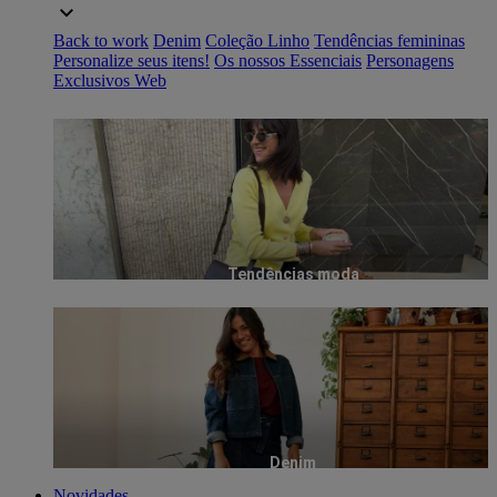
Back to work
Denim
Coleção Linho
Tendências femininas
Personalize seus itens!
Os nossos Essenciais
Personagens
Exclusivos Web
Tendências moda
Denim
Novidades