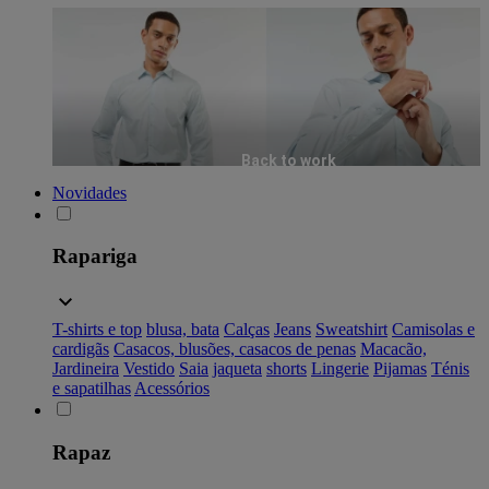
Back to work
Novidades
Rapariga
T-shirts e top
blusa, bata
Calças
Jeans
Sweatshirt
Camisolas e
cardigãs
Casacos, blusões, casacos de penas
Macacão,
Jardineira
Vestido
Saia
jaqueta
shorts
Lingerie
Pijamas
Ténis
e sapatilhas
Acessórios
Rapaz