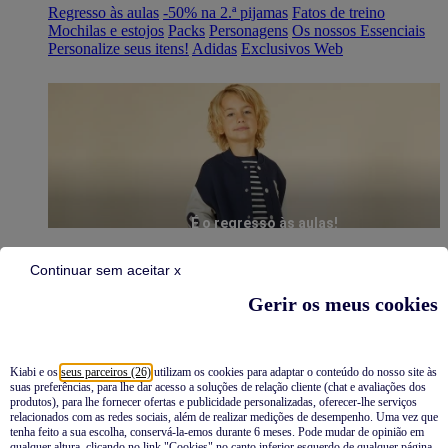
Regresso às aulas
-50% na 2.ª pijamas
Fatos de treino
Mochilas e estojos
Packs
Personagens
Os nossos Essenciais
Personalize seus itens!
Adidas
Exclusivos Web
É o regresso às aulas!
Continuar sem aceitar x
Gerir os meus cookies
Kiabi e os
seus parceiros (26)
utilizam os cookies para adaptar o conteúdo do nosso site às
suas preferências, para lhe dar acesso a soluções de relação cliente (chat e avaliações dos
Pijamas
produtos), para lhe fornecer ofertas e publicidade personalizadas, oferecer-lhe serviços
relacionados com as redes sociais, além de realizar medições de desempenho. Uma vez que
Novidades
tenha feito a sua escolha, conservá-la-emos durante 6 meses. Pode mudar de opinião em
qualquer altura, clicando no link "Cookies" no canto inferior esquerdo de qualquer página