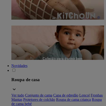
Coleção para dormir bem
Novidades
Roupa de casa
Ver tudo
Conjunto de cama
Capa de edredão
Lençol
Fronhas
Mantas
Protetores de colchão
Roupa de cama criança
Roupa
de cama bebé