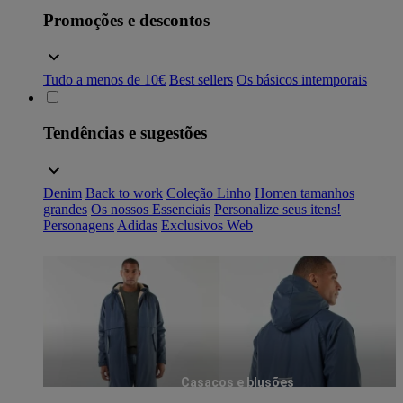
Promoções e descontos
Tudo a menos de 10€
Best sellers
Os básicos intemporais
Tendências e sugestões
Denim
Back to work
Coleção Linho
Homen tamanhos
grandes
Os nossos Essenciais
Personalize seus itens!
Personagens
Adidas
Exclusivos Web
Casacos e blusões