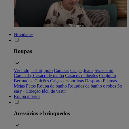
Pijamas
Novidades
Roupas
Ver tudo
T-shirt, polo
Camisas
Calças
Jeans
Sweatshirt
Camisola, Casaco de malha
Casacos e blusões
Conjunto
Bermudas, Calções
Calças desportivas
Desporto
Pijamas
Meias
Fatos
Roupa de banho
Roupões de banho e robes
So
easy - Coleção fácil de vestir
Roupa interior
Acessórios e brinquedos