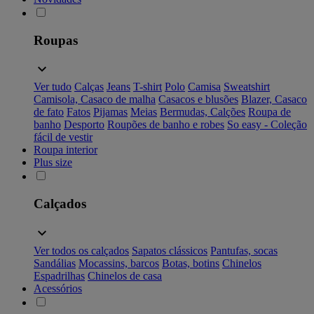
Roupas
Ver tudo
Calças
Jeans
T-shirt
Polo
Camisa
Sweatshirt
Camisola, Casaco de malha
Casacos e blusões
Blazer, Casaco
de fato
Fatos
Pijamas
Meias
Bermudas, Calções
Roupa de
banho
Desporto
Roupões de banho e robes
So easy - Coleção
fácil de vestir
Roupa interior
Plus size
Calçados
Ver todos os calçados
Sapatos clássicos
Pantufas, socas
Sandálias
Mocassins, barcos
Botas, botins
Chinelos
Espadrilhas
Chinelos de casa
Acessórios