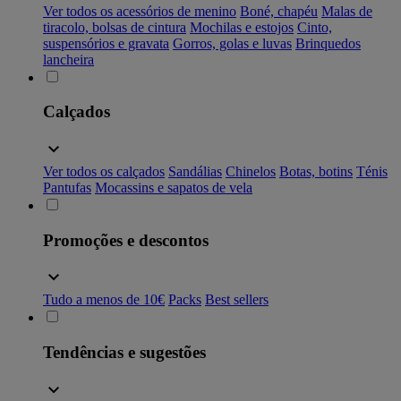
Ver todos os acessórios de menino
Boné, chapéu
Malas de
tiracolo, bolsas de cintura
Mochilas e estojos
Cinto,
suspensórios e gravata
Gorros, golas e luvas
Brinquedos
lancheira
Calçados
Ver todos os calçados
Sandálias
Chinelos
Botas, botins
Ténis
Pantufas
Mocassins e sapatos de vela
Promoções e descontos
Tudo a menos de 10€
Packs
Best sellers
Tendências e sugestões