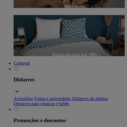
Kiabi Home
Roupa de casa até -40%
Carnaval
Disfarces
Acessórios
Festas e aniversários
Disfarces de adultos
Disfarces para crianças e bebés
Promoções e descontos