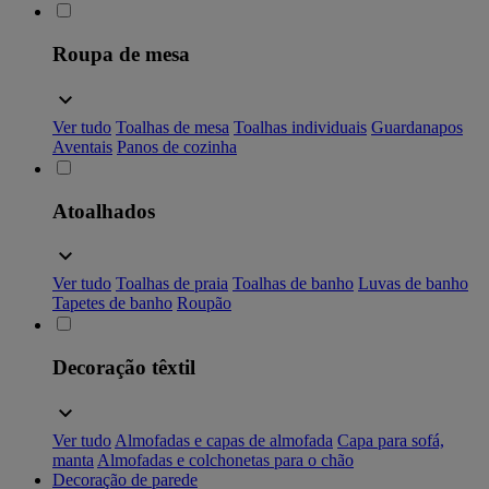
Roupa de mesa
Ver tudo
Toalhas de mesa
Toalhas individuais
Guardanapos
Aventais
Panos de cozinha
Atoalhados
Ver tudo
Toalhas de praia
Toalhas de banho
Luvas de banho
Tapetes de banho
Roupão
Decoração têxtil
Ver tudo
Almofadas e capas de almofada
Capa para sofá,
manta
Almofadas e colchonetas para o chão
Decoração de parede