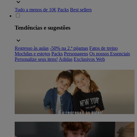
Tudo a menos de 10€
Packs
Best sellers
Tendências e sugestões
Regresso às aulas
-50% na 2.ª pijamas
Fatos de treino
Mochilas e estojos
Packs
Personagens
Os nossos Essenciais
Personalize seus itens!
Adidas
Exclusivos Web
É o regresso às aulas!