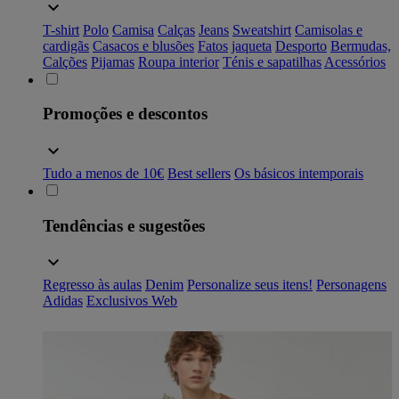
T-shirt
Polo
Camisa
Calças
Jeans
Sweatshirt
Camisolas e
cardigãs
Casacos e blusões
Fatos
jaqueta
Desporto
Bermudas,
Calções
Pijamas
Roupa interior
Ténis e sapatilhas
Acessórios
Promoções e descontos
Tudo a menos de 10€
Best sellers
Os básicos intemporais
Tendências e sugestões
Regresso às aulas
Denim
Personalize seus itens!
Personagens
Adidas
Exclusivos Web