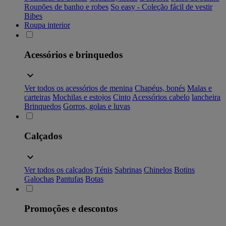
Roupões de banho e robes
So easy - Coleção fácil de vestir
Bibes
Roupa interior
Acessórios e brinquedos
Ver todos os acessórios de menina
Chapéus, bonés
Malas e
carteiras
Mochilas e estojos
Cinto
Acessórios cabelo
lancheira
Brinquedos
Gorros, golas e luvas
Calçados
Ver todos os calçados
Ténis
Sabrinas
Chinelos
Botins
Galochas
Pantufas
Botas
Promoções e descontos