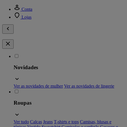
Conta
Lojas
Novidades
Ver as novidades de mulher
Ver as novidades de lingerie
Roupas
Ver tudo
Calças
Jeans
T-shirts e tops
Camisas, blusas e
túnicas
Vestido
Sweatshirt
Camisolas e cardigãs
Casacos e