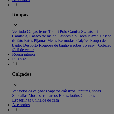
Roupas
Ver tudo
Calças
Jeans
T-shirt
Polo
Camisa
Sweatshirt
Camisola, Casaco de malha
Casacos e blusões
Blazer, Casaco
de fato
Fatos
Pijamas
Meias
Bermudas, Calções
Roupa de
banho
Desporto
Roupões de banho e robes
So easy - Coleção
fácil de vestir
Roupa interior
Plus size
Calçados
Ver todos os calçados
Sapatos clássicos
Pantufas, socas
Sandálias
Mocassins, barcos
Botas, botins
Chinelos
Espadrilhas
Chinelos de casa
Acessórios