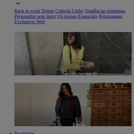
Back to work
Denim
Coleção Linho
Tendências femininas
Personalize seus itens!
Os nossos Essenciais
Personagens
Exclusivos Web
Tendências moda
Denim
Novidades