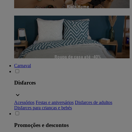
Kiabi Home
Roupa de casa até -40%
Carnaval
Disfarces
Acessórios
Festas e aniversários
Disfarces de adultos
Disfarces para crianças e bebés
Promoções e descontos