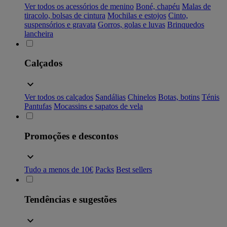
Ver todos os acessórios de menino
Boné, chapéu
Malas de
tiracolo, bolsas de cintura
Mochilas e estojos
Cinto,
suspensórios e gravata
Gorros, golas e luvas
Brinquedos
lancheira
Calçados
Ver todos os calçados
Sandálias
Chinelos
Botas, botins
Ténis
Pantufas
Mocassins e sapatos de vela
Promoções e descontos
Tudo a menos de 10€
Packs
Best sellers
Tendências e sugestões