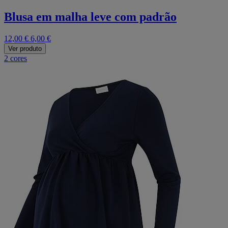
Blusa em malha leve com padrão
12,00 €
6,00 €
Ver produto
2 cores