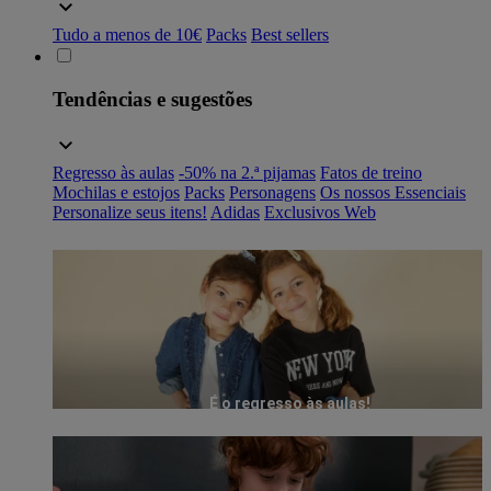
Tudo a menos de 10€
Packs
Best sellers
Tendências e sugestões
Regresso às aulas
-50% na 2.ª pijamas
Fatos de treino
Mochilas e estojos
Packs
Personagens
Os nossos Essenciais
Personalize seus itens!
Adidas
Exclusivos Web
É o regresso às aulas!