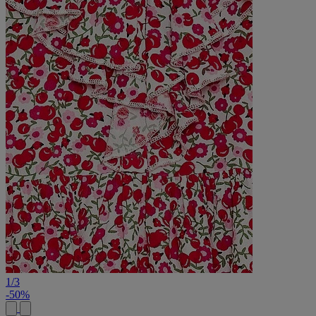
1
/
3
-50%