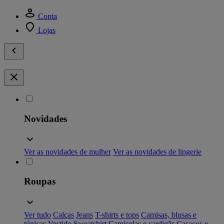
Conta
Lojas
Novidades
Ver as novidades de mulher
Ver as novidades de lingerie
Roupas
Ver tudo
Calças
Jeans
T-shirts e tops
Camisas, blusas e
túnicas
Vestido
Sweatshirt
Camisolas e cardigãs
Casacos e