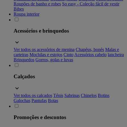
Roupões de banho e robes
So easy - Coleção fácil de vestir
Bibes
Roupa interior
Acessórios e brinquedos
Ver todos os acessórios de menina
Chapéus, bonés
Malas e
carteiras
Mochilas e estojos
Cinto
Acessórios cabelo
lancheira
Brinquedos
Gorros, golas e luvas
Calçados
Ver todos os calçados
Ténis
Sabrinas
Chinelos
Botins
Galochas
Pantufas
Botas
Promoções e descontos