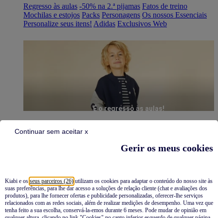
Regresso às aulas
-50% na 2.ª pijamas
Fatos de treino
Mochilas e estojos
Packs
Personagens
Os nossos Essenciais
Personalize seus itens!
Adidas
Exclusivos Web
É o regresso às aulas!
Continuar sem aceitar x
Gerir os meus cookies
Kiabi e os
seus parceiros (26)
utilizam os cookies para adaptar o conteúdo do nosso site às
suas preferências, para lhe dar acesso a soluções de relação cliente (chat e avaliações dos
Pijamas
produtos), para lhe fornecer ofertas e publicidade personalizadas, oferecer-lhe serviços
relacionados com as redes sociais, além de realizar medições de desempenho. Uma vez que
Novidades
tenha feito a sua escolha, conservá-la-emos durante 6 meses. Pode mudar de opinião em
qualquer altura, clicando no link "Cookies" no canto inferior esquerdo de qualquer página