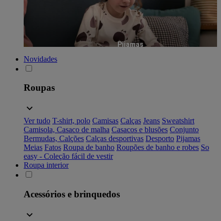
Pijamas
Novidades
Roupas
Ver tudo
T-shirt, polo
Camisas
Calças
Jeans
Sweatshirt
Camisola, Casaco de malha
Casacos e blusões
Conjunto
Bermudas, Calções
Calças desportivas
Desporto
Pijamas
Meias
Fatos
Roupa de banho
Roupões de banho e robes
So
easy - Coleção fácil de vestir
Roupa interior
Acessórios e brinquedos