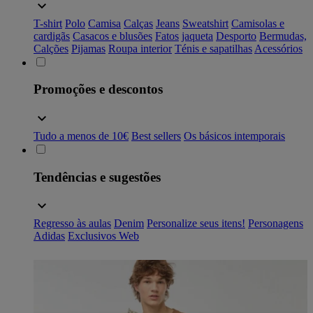
T-shirt
Polo
Camisa
Calças
Jeans
Sweatshirt
Camisolas e
cardigãs
Casacos e blusões
Fatos
jaqueta
Desporto
Bermudas,
Calções
Pijamas
Roupa interior
Ténis e sapatilhas
Acessórios
Promoções e descontos
Tudo a menos de 10€
Best sellers
Os básicos intemporais
Tendências e sugestões
Regresso às aulas
Denim
Personalize seus itens!
Personagens
Adidas
Exclusivos Web