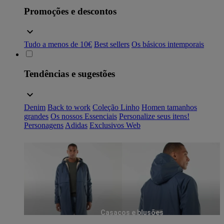
Promoções e descontos
Tudo a menos de 10€
Best sellers
Os básicos intemporais
Tendências e sugestões
Denim
Back to work
Coleção Linho
Homen tamanhos
grandes
Os nossos Essenciais
Personalize seus itens!
Personagens
Adidas
Exclusivos Web
Casacos e blusões