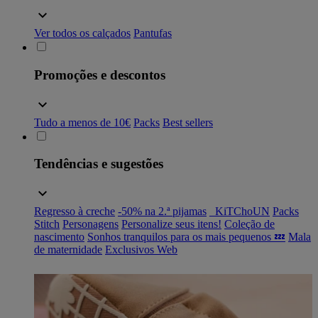
Ver todos os calçados
Pantufas
Promoções e descontos
Tudo a menos de 10€
Packs
Best sellers
Tendências e sugestões
Regresso à creche
-50% na 2.ª pijamas
_KiTChoUN
Packs
Stitch
Personagens
Personalize seus itens!
Coleção de
nascimento
Sonhos tranquilos para os mais pequenos 💤
Mala
de maternidade
Exclusivos Web