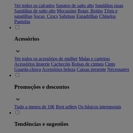
Ver todos os calçados
Sapatos de salto alto
Sandálias rasas
Sandálias de salto alto
Mocassins
Botas, Botins
Ténis e
sapatilhas
Socas, Crocs
Sabrinas
Espadrilhas
Chinelos
Pantufas
Acessórios
Ver todos os acessórios de mulher
Malas e carteiras
Acessórios lingerie
Cachecóis
Bolsas de cintura
Cinto
Guarda-chuva
Acessórios beleza
Caixas presente
Nécessaires
Promoções e descontos
Tudo a menos de 10€
Best sellers
Os básicos intemporais
Tendências e sugestões