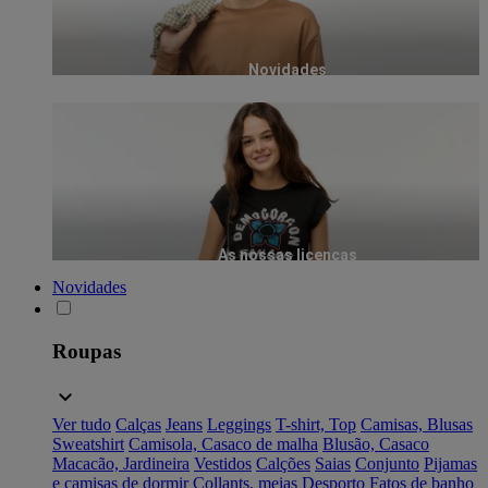
Novidades
As nossas licenças
Novidades
Roupas
Ver tudo
Calças
Jeans
Leggings
T-shirt, Top
Camisas, Blusas
Sweatshirt
Camisola, Casaco de malha
Blusão, Casaco
Macacão, Jardineira
Vestidos
Calções
Saias
Conjunto
Pijamas
e camisas de dormir
Collants, meias
Desporto
Fatos de banho