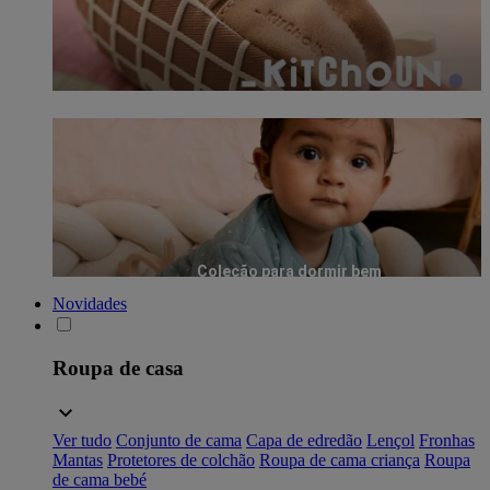
Coleção para dormir bem
Novidades
Roupa de casa
Ver tudo
Conjunto de cama
Capa de edredão
Lençol
Fronhas
Mantas
Protetores de colchão
Roupa de cama criança
Roupa
de cama bebé