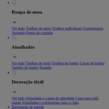
Roupa de mesa
Ver tudo
Toalhas de mesa
Toalhas individuais
Guardanapos
Aventais
Panos de cozinha
Atoalhados
Ver tudo
Toalhas de praia
Toalhas de banho
Luvas de banho
Tapetes de banho
Roupão
Decoração têxtil
Ver tudo
Almofadas e capas de almofada
Capa para sofá,
manta
Almofadas e colchonetas para o chão
Decoração de parede