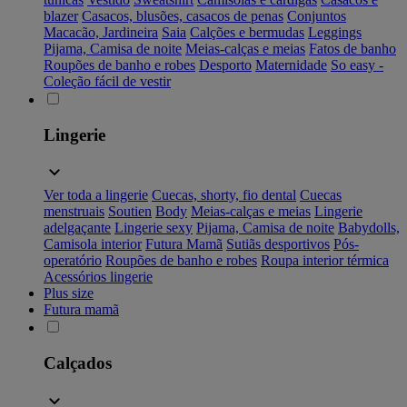
blazer
Casacos, blusões, casacos de penas
Conjuntos
Macacão, Jardineira
Saia
Calções e bermudas
Leggings
Pijama, Camisa de noite
Meias-calças e meias
Fatos de banho
Roupões de banho e robes
Desporto
Maternidade
So easy -
Coleção fácil de vestir
Lingerie
Ver toda a lingerie
Cuecas, shorty, fio dental
Cuecas
menstruais
Soutien
Body
Meias-calças e meias
Lingerie
adelgaçante
Lingerie sexy
Pijama, Camisa de noite
Babydolls,
Camisola interior
Futura Mamã
Sutiãs desportivos
Pós-
operatório
Roupões de banho e robes
Roupa interior térmica
Acessórios lingerie
Plus size
Futura mamã
Calçados