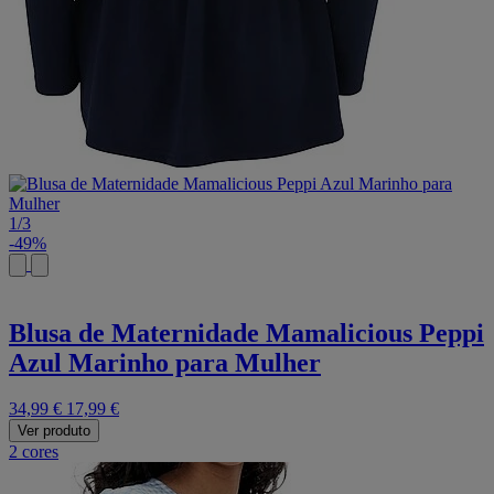
1
/
3
-49%
Blusa de Maternidade Mamalicious Peppi
Azul Marinho para Mulher
34,99 €
17,99 €
Ver produto
2 cores