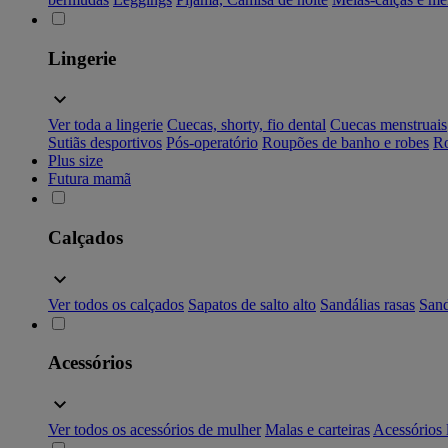
Lingerie
Ver toda a lingerie
Cuecas, shorty, fio dental
Cuecas menstruais
Sutiãs desportivos
Pós-operatório
Roupões de banho e robes
Ro
Plus size
Futura mamã
Calçados
Ver todos os calçados
Sapatos de salto alto
Sandálias rasas
Sand
Acessórios
Ver todos os acessórios de mulher
Malas e carteiras
Acessórios 