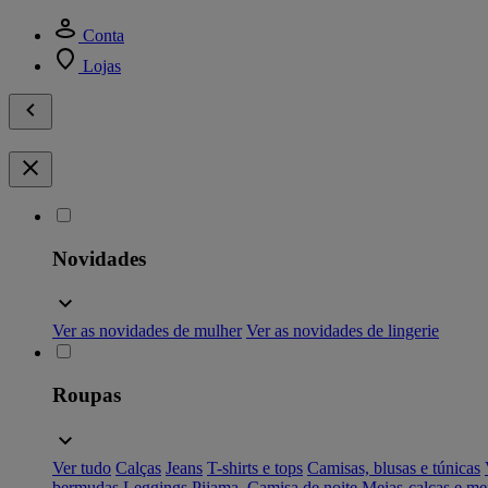
Conta
Lojas
Novidades
Ver as novidades de mulher
Ver as novidades de lingerie
Roupas
Ver tudo
Calças
Jeans
T-shirts e tops
Camisas, blusas e túnicas
bermudas
Leggings
Pijama, Camisa de noite
Meias-calças e me