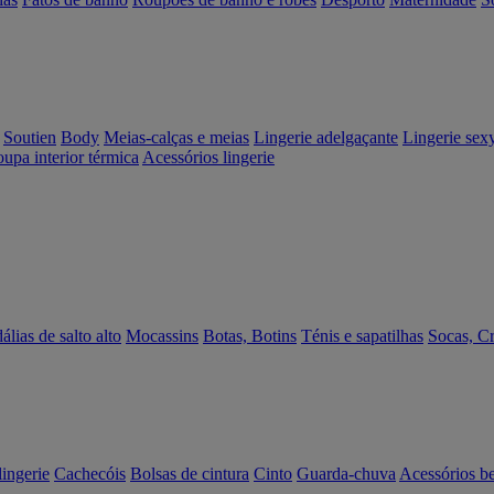
Soutien
Body
Meias-calças e meias
Lingerie adelgaçante
Lingerie sex
upa interior térmica
Acessórios lingerie
álias de salto alto
Mocassins
Botas, Botins
Ténis e sapatilhas
Socas, C
lingerie
Cachecóis
Bolsas de cintura
Cinto
Guarda-chuva
Acessórios b