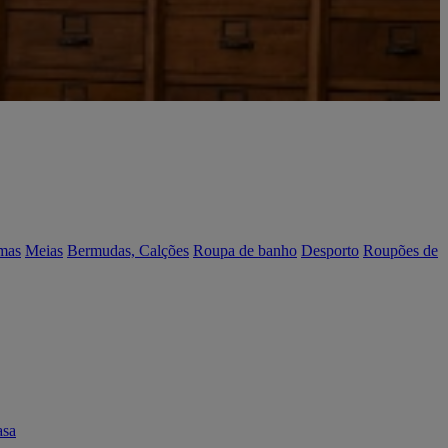
mas
Meias
Bermudas, Calções
Roupa de banho
Desporto
Roupões de
asa