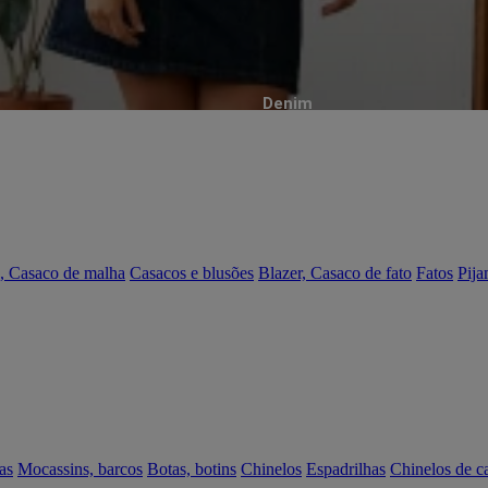
Denim
, Casaco de malha
Casacos e blusões
Blazer, Casaco de fato
Fatos
Pija
as
Mocassins, barcos
Botas, botins
Chinelos
Espadrilhas
Chinelos de c