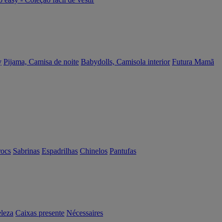
y
Pijama, Camisa de noite
Babydolls, Camisola interior
Futura Mamã
rocs
Sabrinas
Espadrilhas
Chinelos
Pantufas
eleza
Caixas presente
Nécessaires