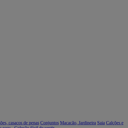
ões, casacos de penas
Conjuntos
Macacão, Jardineira
Saia
Calções e
o easy - Coleção fácil de vestir