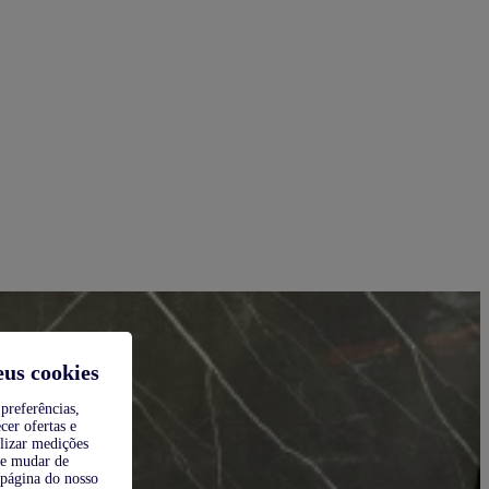
eus cookies
preferências,
cer ofertas e
alizar medições
de mudar de
 página do nosso