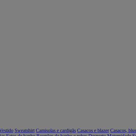
Vestido
Sweatshirt
Camisolas e cardigãs
Casacos e blazer
Casacos, blus
ias
Fatos de banho
Roupões de banho e robes
Desporto
Maternidade
S