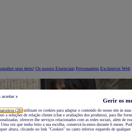
onalize seus itens!
Os nossos Essenciais
Personagens
Exclusivos Web
 aceitar x
Gerir os m
parceiros (26)
utilizam os cookies para adaptar o conteúdo do nosso site às suas 
sso a soluções de relação cliente (chat e avaliações dos produtos), para lhe forne
onalizadas, oferecer-lhe serviços relacionados com as redes sociais, além de re
Uma vez que tenha feito a sua escolha, conservá-la-emos durante 6 meses. Po
quer altura, clicando no link "Cookies" no canto inferior esquerdo de qualquer