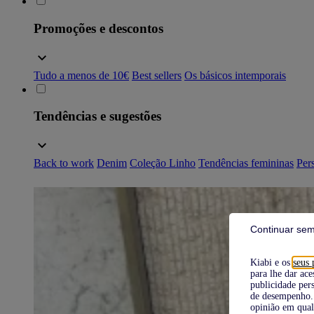
Promoções e descontos
Tudo a menos de 10€
Best sellers
Os básicos intemporais
Tendências e sugestões
Back to work
Denim
Coleção Linho
Tendências femininas
Pers
Continuar sem
Kiabi e os
seus 
para lhe dar ace
publicidade pers
de desempenho. 
opinião em qual