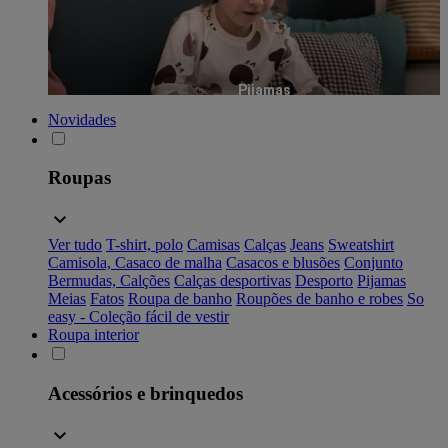
Pijamas
Novidades
Roupas
Ver tudo
T-shirt, polo
Camisas
Calças
Jeans
Sweatshirt
Camisola, Casaco de malha
Casacos e blusões
Conjunto
Bermudas, Calções
Calças desportivas
Desporto
Pijamas
Meias
Fatos
Roupa de banho
Roupões de banho e robes
So
easy - Coleção fácil de vestir
Roupa interior
Acessórios e brinquedos