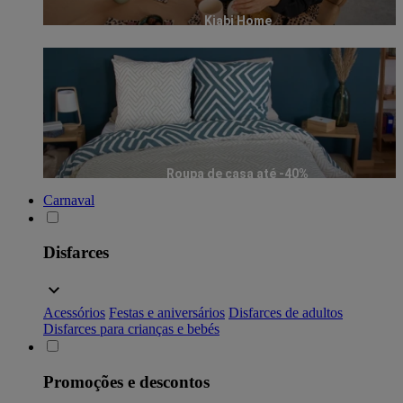
Kiabi Home
Roupa de casa até -40%
Carnaval
Disfarces
Acessórios
Festas e aniversários
Disfarces de adultos
Disfarces para crianças e bebés
Promoções e descontos