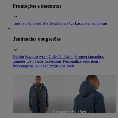
Promoções e descontos
Tudo a menos de 10€
Best sellers
Os básicos intemporais
Tendências e sugestões
Denim
Back to work
Coleção Linho
Homen tamanhos
grandes
Os nossos Essenciais
Personalize seus itens!
Personagens
Adidas
Exclusivos Web
Casacos e blusões