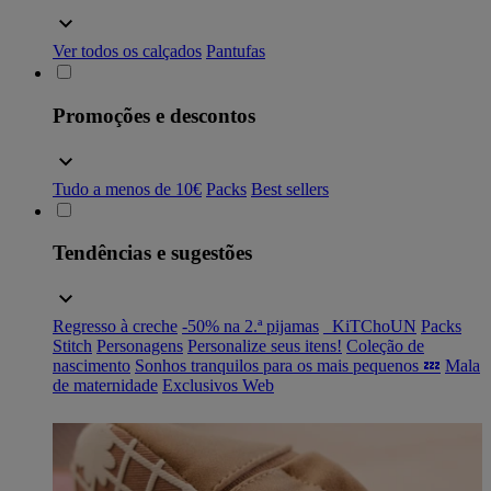
Ver todos os calçados
Pantufas
Promoções e descontos
Tudo a menos de 10€
Packs
Best sellers
Tendências e sugestões
Regresso à creche
-50% na 2.ª pijamas
_KiTChoUN
Packs
Stitch
Personagens
Personalize seus itens!
Coleção de
nascimento
Sonhos tranquilos para os mais pequenos 💤
Mala
de maternidade
Exclusivos Web