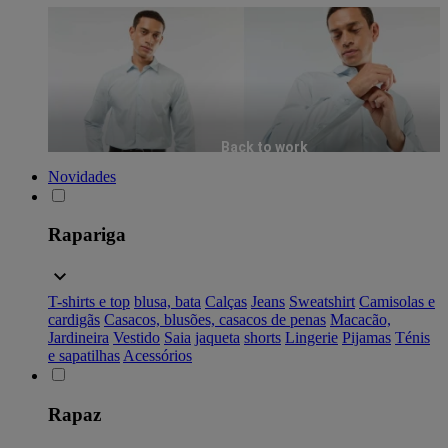
Back to work
Novidades
Rapariga
T-shirts e top
blusa, bata
Calças
Jeans
Sweatshirt
Camisolas e
cardigãs
Casacos, blusões, casacos de penas
Macacão,
Jardineira
Vestido
Saia
jaqueta
shorts
Lingerie
Pijamas
Ténis
e sapatilhas
Acessórios
Rapaz