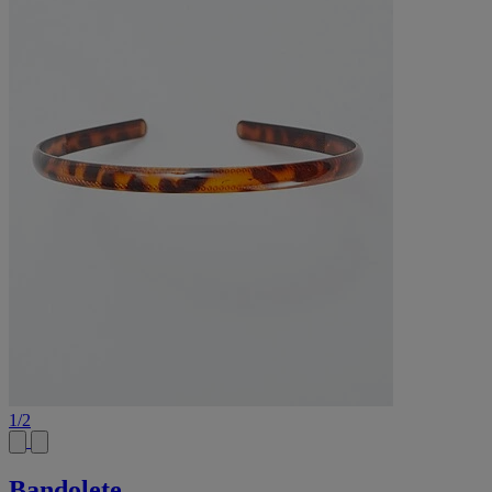
1
/
2
Bandolete