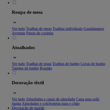
Roupa de mesa
Ver tudo
Toalhas de mesa
Toalhas individuais
Guardanapos
Aventais
Panos de cozinha
Atoalhados
Ver tudo
Toalhas de praia
Toalhas de banho
Luvas de banho
Tapetes de banho
Roupão
Decoração têxtil
Ver tudo
Almofadas e capas de almofada
Capa para sofá,
manta
Almofadas e colchonetas para o chão
Decoração de parede