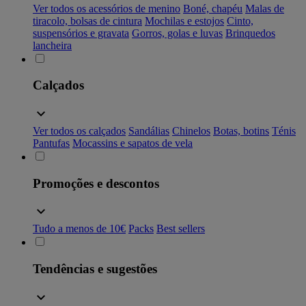
Ver todos os acessórios de menino
Boné, chapéu
Malas de
tiracolo, bolsas de cintura
Mochilas e estojos
Cinto,
suspensórios e gravata
Gorros, golas e luvas
Brinquedos
lancheira
Calçados
Ver todos os calçados
Sandálias
Chinelos
Botas, botins
Ténis
Pantufas
Mocassins e sapatos de vela
Promoções e descontos
Tudo a menos de 10€
Packs
Best sellers
Tendências e sugestões