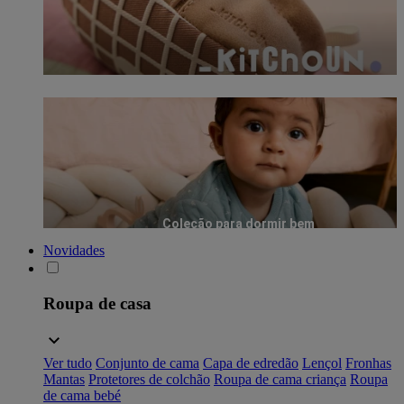
Coleção para dormir bem
Novidades
Roupa de casa
Ver tudo
Conjunto de cama
Capa de edredão
Lençol
Fronhas
Mantas
Protetores de colchão
Roupa de cama criança
Roupa
de cama bebé