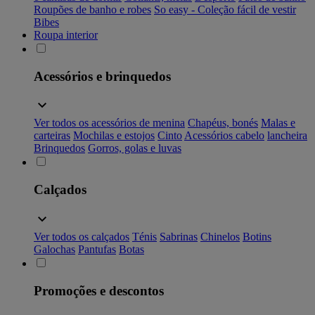
Roupões de banho e robes
So easy - Coleção fácil de vestir
Bibes
Roupa interior
Acessórios e brinquedos
Ver todos os acessórios de menina
Chapéus, bonés
Malas e
carteiras
Mochilas e estojos
Cinto
Acessórios cabelo
lancheira
Brinquedos
Gorros, golas e luvas
Calçados
Ver todos os calçados
Ténis
Sabrinas
Chinelos
Botins
Galochas
Pantufas
Botas
Promoções e descontos