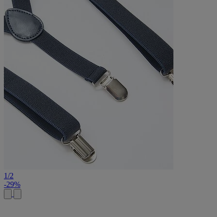
1
/
2
-29%