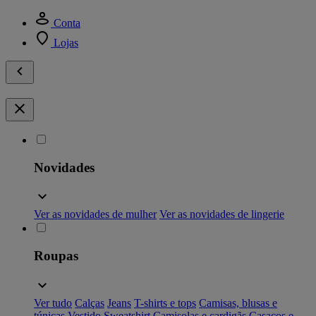
Conta
Lojas
Novidades
Ver as novidades de mulher
Ver as novidades de lingerie
Roupas
Ver tudo
Calças
Jeans
T-shirts e tops
Camisas, blusas e
túnicas
Vestido
Sweatshirt
Camisolas e cardigãs
Casacos e