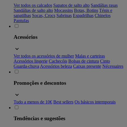
Ver todos os calçados
Sapatos de salto alto
Sandálias rasas
Sandálias de salto alto
Mocassins
Botas, Botins
Ténis e
sapatilhas
Socas, Crocs
Sabrinas
Espadrilhas
Chinelos
Pantufas
Acessórios
Ver todos os acessórios de mulher
Malas e carteiras
Acessórios lingerie
Cachecóis
Bolsas de cintura
Cinto
Guarda-chuva
Acessórios beleza
Caixas presente
Nécessaires
Promoções e descontos
Tudo a menos de 10€
Best sellers
Os básicos intemporais
Tendências e sugestões