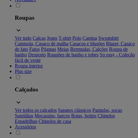
Roupas
Ver tudo
Calças
Jeans
T-shirt
Polo
Camisa
Sweatshirt
Camisola, Casaco de malha
Casacos e blusões
Blazer, Casaco
de fato
Fatos
Pijamas
Meias
Bermudas, Calções
Roupa de
banho
Desporto
Roupões de banho e robes
So easy - Coleção
fácil de vestir
Roupa interior
Plus size
Calçados
Ver todos os calçados
Sapatos clássicos
Pantufas, socas
Sandálias
Mocassins, barcos
Botas, botins
Chinelos
Espadrilhas
Chinelos de casa
Acessórios