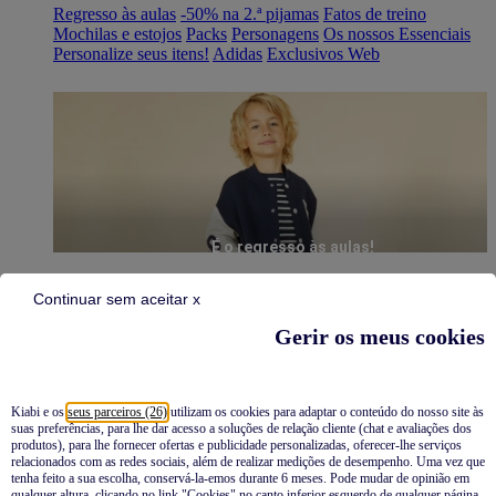
Regresso às aulas
-50% na 2.ª pijamas
Fatos de treino
Mochilas e estojos
Packs
Personagens
Os nossos Essenciais
Personalize seus itens!
Adidas
Exclusivos Web
É o regresso às aulas!
Continuar sem aceitar x
Gerir os meus cookies
Kiabi e os
seus parceiros (26)
utilizam os cookies para adaptar o conteúdo do nosso site às
suas preferências, para lhe dar acesso a soluções de relação cliente (chat e avaliações dos
Pijamas
produtos), para lhe fornecer ofertas e publicidade personalizadas, oferecer-lhe serviços
relacionados com as redes sociais, além de realizar medições de desempenho. Uma vez que
Novidades
tenha feito a sua escolha, conservá-la-emos durante 6 meses. Pode mudar de opinião em
qualquer altura, clicando no link "Cookies" no canto inferior esquerdo de qualquer página