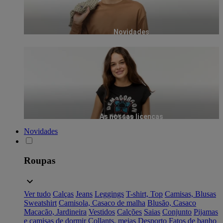
Novidades
As nossas licenças
Novidades
Roupas
Ver tudo
Calças
Jeans
Leggings
T-shirt, Top
Camisas, Blusas
Sweatshirt
Camisola, Casaco de malha
Blusão, Casaco
Macacão, Jardineira
Vestidos
Calções
Saias
Conjunto
Pijamas
e camisas de dormir
Collants, meias
Desporto
Fatos de banho