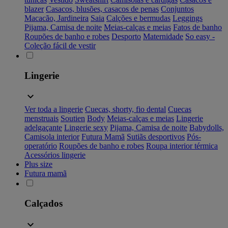
blazer
Casacos, blusões, casacos de penas
Conjuntos
Macacão, Jardineira
Saia
Calções e bermudas
Leggings
Pijama, Camisa de noite
Meias-calças e meias
Fatos de banho
Roupões de banho e robes
Desporto
Maternidade
So easy -
Coleção fácil de vestir
Lingerie
Ver toda a lingerie
Cuecas, shorty, fio dental
Cuecas
menstruais
Soutien
Body
Meias-calças e meias
Lingerie
adelgaçante
Lingerie sexy
Pijama, Camisa de noite
Babydolls,
Camisola interior
Futura Mamã
Sutiãs desportivos
Pós-
operatório
Roupões de banho e robes
Roupa interior térmica
Acessórios lingerie
Plus size
Futura mamã
Calçados