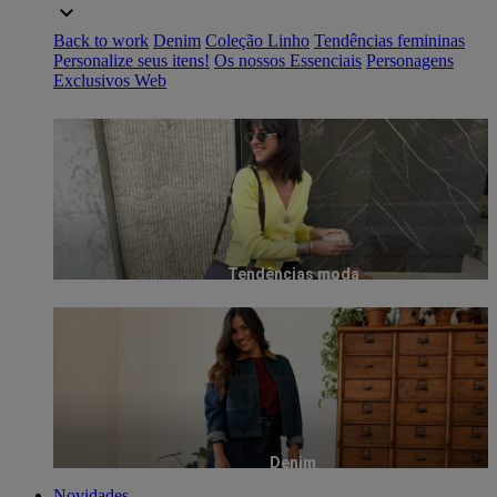
Back to work
Denim
Coleção Linho
Tendências femininas
Personalize seus itens!
Os nossos Essenciais
Personagens
Exclusivos Web
Tendências moda
Denim
Novidades