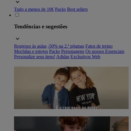
Tudo a menos de 10€
Packs
Best sellers
Tendências e sugestões
Regresso às aulas
-50% na 2.ª pijamas
Fatos de treino
Mochilas e estojos
Packs
Personagens
Os nossos Essenciais
Personalize seus itens!
Adidas
Exclusivos Web
É o regresso às aulas!