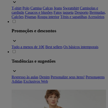
T-shirt
Polo
Camisa
Calças
Jeans
Sweatshirt
Camisolas e
cardigãs
Casacos e blusões
Fatos
jaqueta
Desporto
Bermudas,
Calções
Pijamas
Roupa interior
Ténis e sapatilhas
Acessórios
Promoções e descontos
Tudo a menos de 10€
Best sellers
Os básicos intemporais
Tendências e sugestões
Regresso às aulas
Denim
Personalize seus itens!
Personagens
Adidas
Exclusivos Web