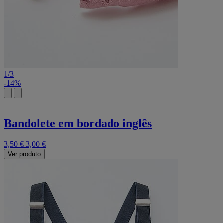
1
/
3
-14%
Bandolete em bordado inglês
3,50 €
3,00 €
Ver produto