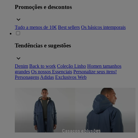
Promoções e descontos
Tudo a menos de 10€
Best sellers
Os básicos intemporais
Tendências e sugestões
Denim
Back to work
Coleção Linho
Homen tamanhos
grandes
Os nossos Essenciais
Personalize seus itens!
Personagens
Adidas
Exclusivos Web
Casacos e blusões