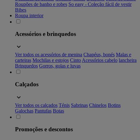
Roupões de banho e robes
So easy - Coleção fácil de vestir
Bibes
Roupa interior
Acessórios e brinquedos
Ver todos os acessórios de menina
Chapéus, bonés
Malas e
carteiras
Mochilas e estojos
Cinto
Acessórios cabelo
lancheira
Brinquedos
Gorros, golas e luvas
Calçados
Ver todos os calçados
Ténis
Sabrinas
Chinelos
Botins
Galochas
Pantufas
Botas
Promoções e descontos