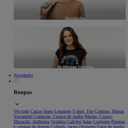
Novidades
As nossas licenças
Novidades
Roupas
Ver tudo
Calças
Jeans
Leggings
T-shirt, Top
Camisas, Blusas
Sweatshirt
Camisola, Casaco de malha
Blusão, Casaco
Macacão, Jardineira
Vestidos
Calções
Saias
Conjunto
Pijamas
e camisas de dormir
Collants, meias
Desporto
Fatos de banho