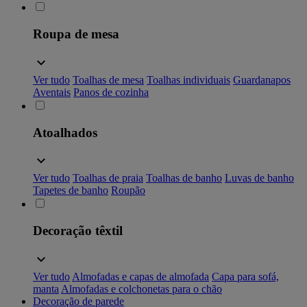
Roupa de mesa
Ver tudo
Toalhas de mesa
Toalhas individuais
Guardanapos
Aventais
Panos de cozinha
Atoalhados
Ver tudo
Toalhas de praia
Toalhas de banho
Luvas de banho
Tapetes de banho
Roupão
Decoração têxtil
Ver tudo
Almofadas e capas de almofada
Capa para sofá,
manta
Almofadas e colchonetas para o chão
Decoração de parede