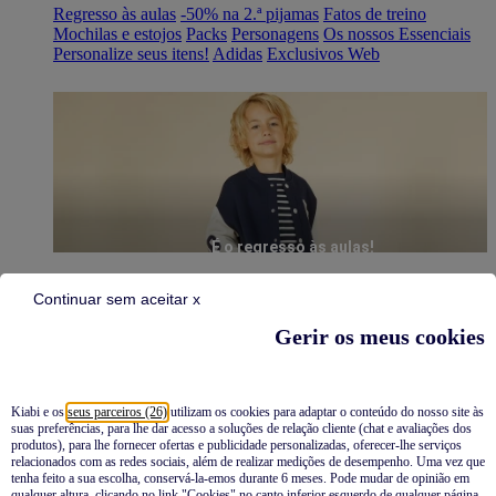
Regresso às aulas
-50% na 2.ª pijamas
Fatos de treino
Mochilas e estojos
Packs
Personagens
Os nossos Essenciais
Personalize seus itens!
Adidas
Exclusivos Web
É o regresso às aulas!
Continuar sem aceitar x
Gerir os meus cookies
Kiabi e os
seus parceiros (26)
utilizam os cookies para adaptar o conteúdo do nosso site às
suas preferências, para lhe dar acesso a soluções de relação cliente (chat e avaliações dos
Pijamas
produtos), para lhe fornecer ofertas e publicidade personalizadas, oferecer-lhe serviços
relacionados com as redes sociais, além de realizar medições de desempenho. Uma vez que
Novidades
tenha feito a sua escolha, conservá-la-emos durante 6 meses. Pode mudar de opinião em
qualquer altura, clicando no link "Cookies" no canto inferior esquerdo de qualquer página