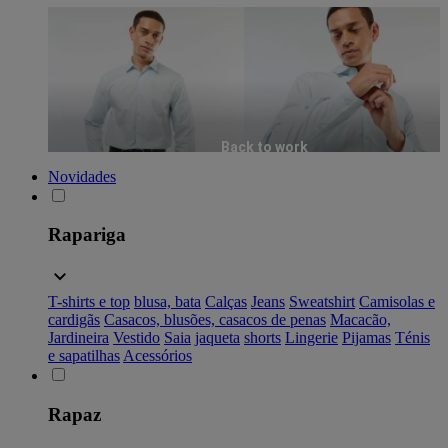
Back to work
Novidades
Rapariga
T-shirts e top
blusa, bata
Calças
Jeans
Sweatshirt
Camisolas e
cardigãs
Casacos, blusões, casacos de penas
Macacão,
Jardineira
Vestido
Saia
jaqueta
shorts
Lingerie
Pijamas
Ténis
e sapatilhas
Acessórios
Rapaz