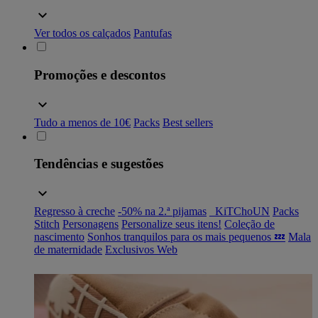
Ver todos os calçados
Pantufas
Promoções e descontos
Tudo a menos de 10€
Packs
Best sellers
Tendências e sugestões
Regresso à creche
-50% na 2.ª pijamas
_KiTChoUN
Packs
Stitch
Personagens
Personalize seus itens!
Coleção de
nascimento
Sonhos tranquilos para os mais pequenos 💤
Mala
de maternidade
Exclusivos Web