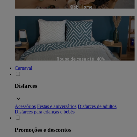
Kiabi Home
Roupa de casa até -40%
Carnaval
Disfarces
Acessórios
Festas e aniversários
Disfarces de adultos
Disfarces para crianças e bebés
Promoções e descontos