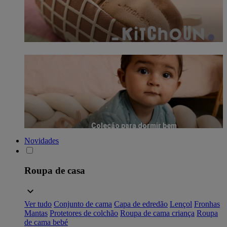
Coleção para dormir bem
Novidades
Roupa de casa
Ver tudo
Conjunto de cama
Capa de edredão
Lençol
Fronhas
Mantas
Protetores de colchão
Roupa de cama criança
Roupa
de cama bebé