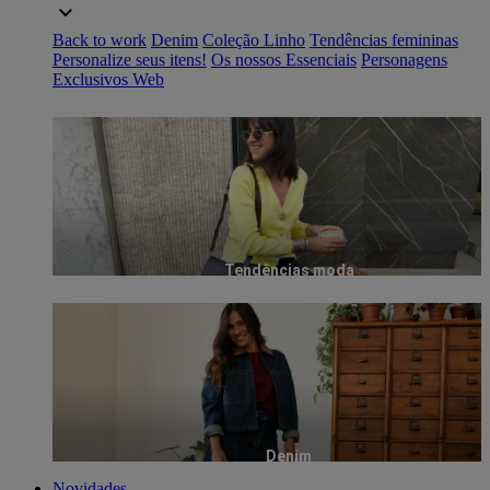
Back to work
Denim
Coleção Linho
Tendências femininas
Personalize seus itens!
Os nossos Essenciais
Personagens
Exclusivos Web
Tendências moda
Denim
Novidades