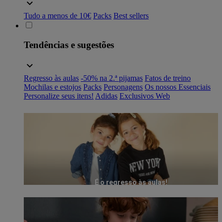
Tudo a menos de 10€
Packs
Best sellers
Tendências e sugestões
Regresso às aulas
-50% na 2.ª pijamas
Fatos de treino
Mochilas e estojos
Packs
Personagens
Os nossos Essenciais
Personalize seus itens!
Adidas
Exclusivos Web
É o regresso às aulas!