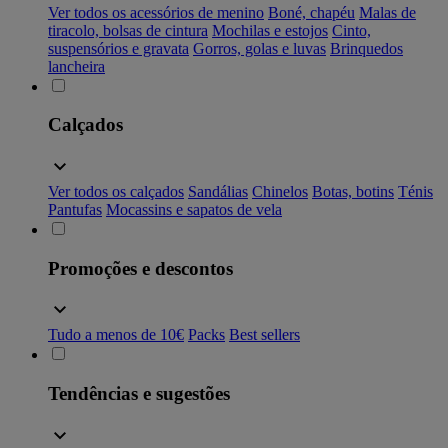
Ver todos os acessórios de menino
Boné, chapéu
Malas de
tiracolo, bolsas de cintura
Mochilas e estojos
Cinto,
suspensórios e gravata
Gorros, golas e luvas
Brinquedos
lancheira
Calçados
Ver todos os calçados
Sandálias
Chinelos
Botas, botins
Ténis
Pantufas
Mocassins e sapatos de vela
Promoções e descontos
Tudo a menos de 10€
Packs
Best sellers
Tendências e sugestões