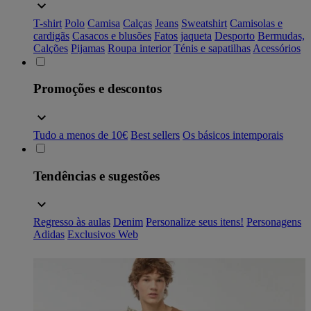
T-shirt
Polo
Camisa
Calças
Jeans
Sweatshirt
Camisolas e
cardigãs
Casacos e blusões
Fatos
jaqueta
Desporto
Bermudas,
Calções
Pijamas
Roupa interior
Ténis e sapatilhas
Acessórios
Promoções e descontos
Tudo a menos de 10€
Best sellers
Os básicos intemporais
Tendências e sugestões
Regresso às aulas
Denim
Personalize seus itens!
Personagens
Adidas
Exclusivos Web