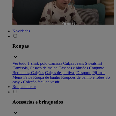
Pijamas
Novidades
Roupas
Ver tudo
T-shirt, polo
Camisas
Calças
Jeans
Sweatshirt
Camisola, Casaco de malha
Casacos e blusões
Conjunto
Bermudas, Calções
Calças desportivas
Desporto
Pijamas
Meias
Fatos
Roupa de banho
Roupões de banho e robes
So
easy - Coleção fácil de vestir
Roupa interior
Acessórios e brinquedos