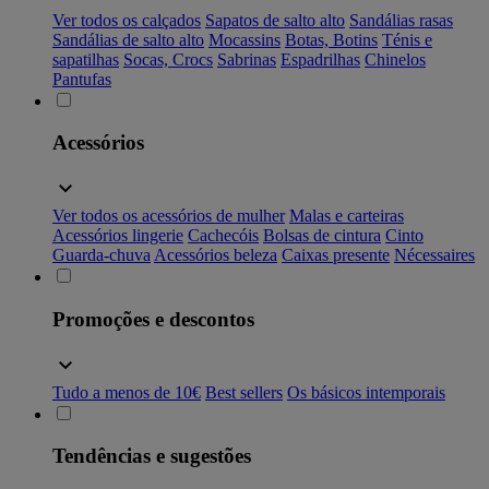
Ver todos os calçados
Sapatos de salto alto
Sandálias rasas
Sandálias de salto alto
Mocassins
Botas, Botins
Ténis e
sapatilhas
Socas, Crocs
Sabrinas
Espadrilhas
Chinelos
Pantufas
Acessórios
Ver todos os acessórios de mulher
Malas e carteiras
Acessórios lingerie
Cachecóis
Bolsas de cintura
Cinto
Guarda-chuva
Acessórios beleza
Caixas presente
Nécessaires
Promoções e descontos
Tudo a menos de 10€
Best sellers
Os básicos intemporais
Tendências e sugestões