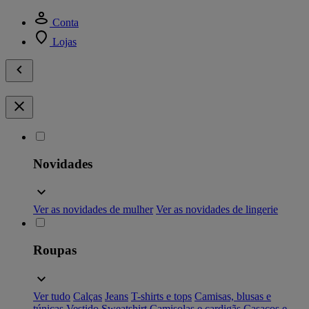
Conta
Lojas
Novidades
Ver as novidades de mulher
Ver as novidades de lingerie
Roupas
Ver tudo
Calças
Jeans
T-shirts e tops
Camisas, blusas e
túnicas
Vestido
Sweatshirt
Camisolas e cardigãs
Casacos e