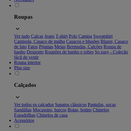
Roupas
Ver tudo
Calças
Jeans
T-shirt
Polo
Camisa
Sweatshirt
Camisola, Casaco de malha
Casacos e blusões
Blazer, Casaco
de fato
Fatos
Pijamas
Meias
Bermudas, Calções
Roupa de
banho
Desporto
Roupões de banho e robes
So easy - Coleção
fácil de vestir
Roupa interior
Plus size
Calçados
Ver todos os calçados
Sapatos clássicos
Pantufas, socas
Sandálias
Mocassins, barcos
Botas, botins
Chinelos
Espadrilhas
Chinelos de casa
Acessórios