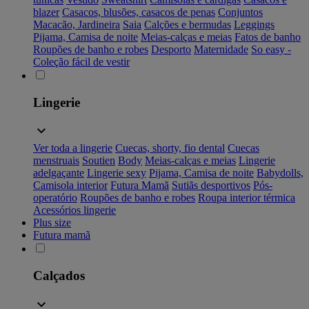
blazer
Casacos, blusões, casacos de penas
Conjuntos
Macacão, Jardineira
Saia
Calções e bermudas
Leggings
Pijama, Camisa de noite
Meias-calças e meias
Fatos de banho
Roupões de banho e robes
Desporto
Maternidade
So easy -
Coleção fácil de vestir
Lingerie
Ver toda a lingerie
Cuecas, shorty, fio dental
Cuecas
menstruais
Soutien
Body
Meias-calças e meias
Lingerie
adelgaçante
Lingerie sexy
Pijama, Camisa de noite
Babydolls,
Camisola interior
Futura Mamã
Sutiãs desportivos
Pós-
operatório
Roupões de banho e robes
Roupa interior térmica
Acessórios lingerie
Plus size
Futura mamã
Calçados