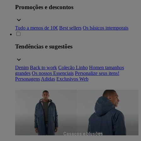
Promoções e descontos
Tudo a menos de 10€
Best sellers
Os básicos intemporais
Tendências e sugestões
Denim
Back to work
Coleção Linho
Homen tamanhos
grandes
Os nossos Essenciais
Personalize seus itens!
Personagens
Adidas
Exclusivos Web
Casacos e blusões