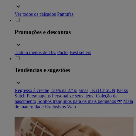
Ver todos os calçados
Pantufas
Promoções e descontos
Tudo a menos de 10€
Packs
Best sellers
Tendências e sugestões
Regresso à creche
-50% na 2.ª pijamas
_KiTChoUN
Packs
Stitch
Personagens
Personalize seus itens!
Coleção de
nascimento
Sonhos tranquilos para os mais pequenos 💤
Mala
de maternidade
Exclusivos Web