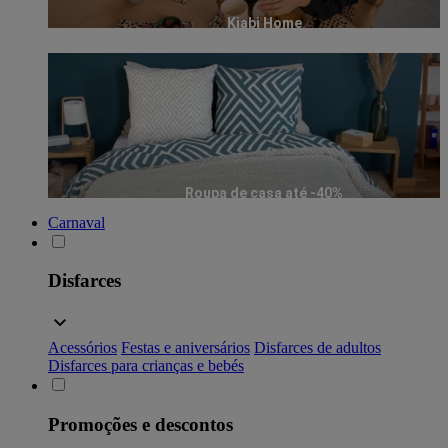
Kiabi Home
Roupa de casa até -40%
Carnaval
Disfarces
Acessórios
Festas e aniversários
Disfarces de adultos
Disfarces para crianças e bebés
Promoções e descontos