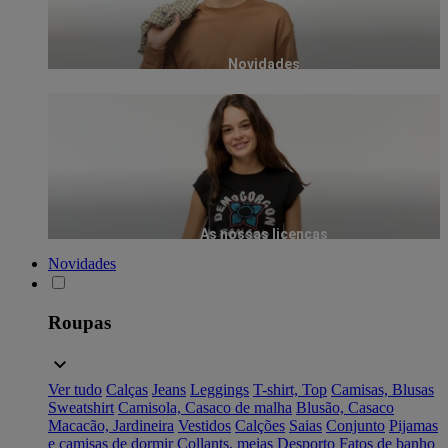
Novidades
As nossas licenças
Novidades
Roupas
Ver tudo
Calças
Jeans
Leggings
T-shirt, Top
Camisas, Blusas
Sweatshirt
Camisola, Casaco de malha
Blusão, Casaco
Macacão, Jardineira
Vestidos
Calções
Saias
Conjunto
Pijamas
e camisas de dormir
Collants, meias
Desporto
Fatos de banho