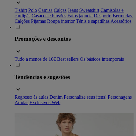
T-shirt
Polo
Camisa
Calças
Jeans
Sweatshirt
Camisolas e
cardigãs
Casacos e blusões
Fatos
jaqueta
Desporto
Bermudas,
Calções
Pijamas
Roupa interior
Ténis e sapatilhas
Acessórios
Promoções e descontos
Tudo a menos de 10€
Best sellers
Os básicos intemporais
Tendências e sugestões
Regresso às aulas
Denim
Personalize seus itens!
Personagens
Adidas
Exclusivos Web