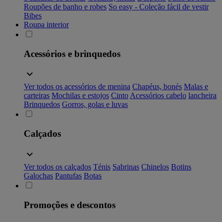
Roupões de banho e robes
So easy - Coleção fácil de vestir
Bibes
Roupa interior
Acessórios e brinquedos
Ver todos os acessórios de menina
Chapéus, bonés
Malas e
carteiras
Mochilas e estojos
Cinto
Acessórios cabelo
lancheira
Brinquedos
Gorros, golas e luvas
Calçados
Ver todos os calçados
Ténis
Sabrinas
Chinelos
Botins
Galochas
Pantufas
Botas
Promoções e descontos