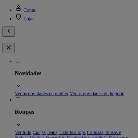
Conta
Lojas
Novidades
Ver as novidades de mulher
Ver as novidades de lingerie
Roupas
Ver tudo
Calças
Jeans
T-shirts e tops
Camisas, blusas e
túnicas
Vestido
Sweatshirt
Camisolas e cardigãs
Casacos e