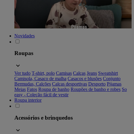
Pijamas
Novidades
Roupas
Ver tudo
T-shirt, polo
Camisas
Calças
Jeans
Sweatshirt
Camisola, Casaco de malha
Casacos e blusões
Conjunto
Bermudas, Calções
Calças desportivas
Desporto
Pijamas
Meias
Fatos
Roupa de banho
Roupões de banho e robes
So
easy - Coleção fácil de vestir
Roupa interior
Acessórios e brinquedos