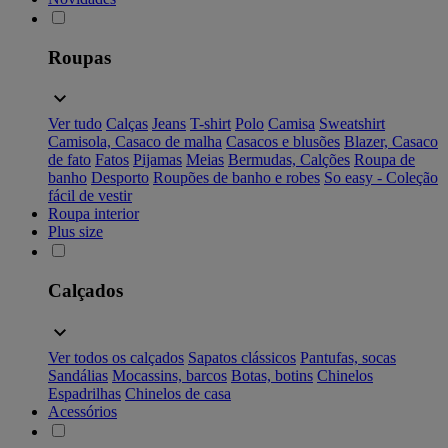
Roupas
Ver tudo
Calças
Jeans
T-shirt
Polo
Camisa
Sweatshirt
Camisola, Casaco de malha
Casacos e blusões
Blazer, Casaco
de fato
Fatos
Pijamas
Meias
Bermudas, Calções
Roupa de
banho
Desporto
Roupões de banho e robes
So easy - Coleção
fácil de vestir
Roupa interior
Plus size
Calçados
Ver todos os calçados
Sapatos clássicos
Pantufas, socas
Sandálias
Mocassins, barcos
Botas, botins
Chinelos
Espadrilhas
Chinelos de casa
Acessórios