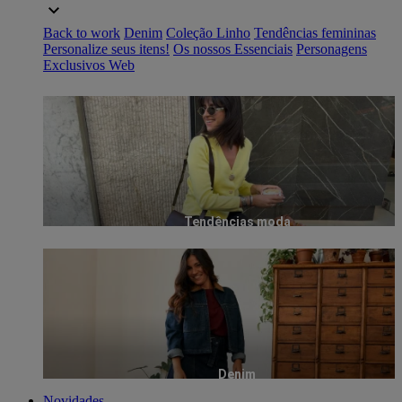
Back to work
Denim
Coleção Linho
Tendências femininas
Personalize seus itens!
Os nossos Essenciais
Personagens
Exclusivos Web
Tendências moda
Denim
Novidades