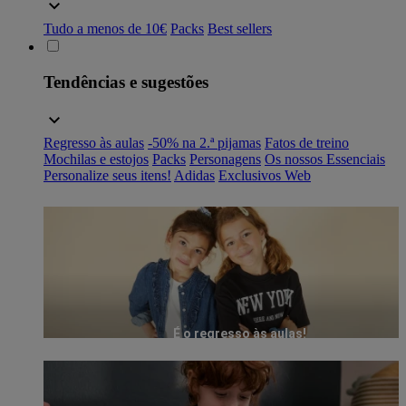
Tudo a menos de 10€
Packs
Best sellers
Tendências e sugestões
Regresso às aulas
-50% na 2.ª pijamas
Fatos de treino
Mochilas e estojos
Packs
Personagens
Os nossos Essenciais
Personalize seus itens!
Adidas
Exclusivos Web
É o regresso às aulas!