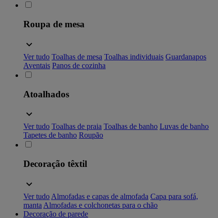
Roupa de mesa
Ver tudo
Toalhas de mesa
Toalhas individuais
Guardanapos
Aventais
Panos de cozinha
Atoalhados
Ver tudo
Toalhas de praia
Toalhas de banho
Luvas de banho
Tapetes de banho
Roupão
Decoração têxtil
Ver tudo
Almofadas e capas de almofada
Capa para sofá,
manta
Almofadas e colchonetas para o chão
Decoração de parede