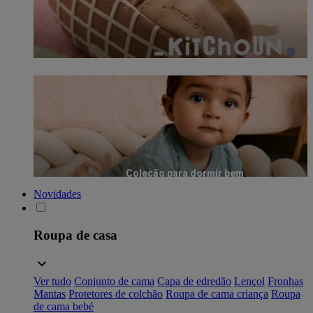
Coleção para dormir bem
Novidades
Roupa de casa
Ver tudo
Conjunto de cama
Capa de edredão
Lençol
Fronhas
Mantas
Protetores de colchão
Roupa de cama criança
Roupa
de cama bebé