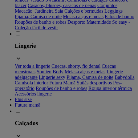
blazer
Casacos, blusões, casacos de penas
Conjuntos
Macacão, Jardineira
Saia
Calções e bermudas
Leggings
Pijama, Camisa de noite
Meias-calças e meias
Fatos de banho
Roupões de banho e robes
Desporto
Maternidade
So easy -
Coleção fácil de vestir
Lingerie
Ver toda a lingerie
Cuecas, shorty, fio dental
Cuecas
menstruais
Soutien
Body
Meias-calças e meias
Lingerie
adelgaçante
Lingerie sexy
Pijama, Camisa de noite
Babydolls,
Camisola interior
Futura Mamã
Sutiãs desportivos
Pós-
operatório
Roupões de banho e robes
Roupa interior térmica
Acessórios lingerie
Plus size
Futura mamã
Calçados