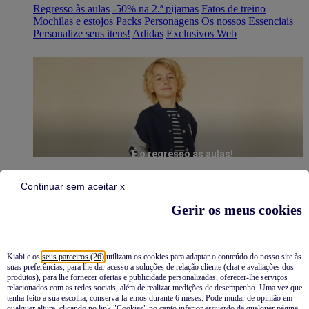
Regresso às aulas
-50% na 2.ª pijamas
Fatos de treino
Mochilas e estojos
Packs
Personagens
Os nossos Essenciais
Personalize seus itens!
Adidas
Exclusivos Web
É o regresso às aulas!
Continuar sem aceitar x
Gerir os meus cookies
Kiabi e os
seus parceiros (26)
utilizam os cookies para adaptar o conteúdo do nosso site às
suas preferências, para lhe dar acesso a soluções de relação cliente (chat e avaliações dos
Pijamas
produtos), para lhe fornecer ofertas e publicidade personalizadas, oferecer-lhe serviços
relacionados com as redes sociais, além de realizar medições de desempenho. Uma vez que
Novidades
tenha feito a sua escolha, conservá-la-emos durante 6 meses. Pode mudar de opinião em
qualquer altura, clicando no link "Cookies" no canto inferior esquerdo de qualquer página