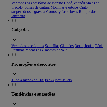
Ver todos os acessórios de menino
Boné, chapéu
Malas de
tiracolo, bolsas de cintura
Mochilas e estojos
Cinto,
suspensórios e gravata
Gorros, golas e luvas
Brinquedos
lancheira
Calçados
Ver todos os calçados
Sandálias
Chinelos
Botas, botins
Ténis
Pantufas
Mocassins e sapatos de vela
Promoções e descontos
Tudo a menos de 10€
Packs
Best sellers
Tendências e sugestões