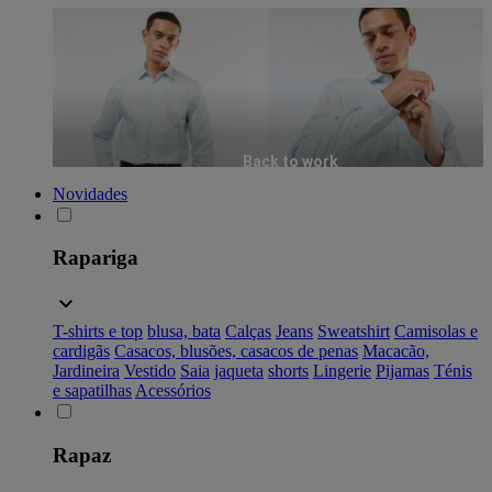
Back to work
Novidades
Rapariga
T-shirts e top
blusa, bata
Calças
Jeans
Sweatshirt
Camisolas e
cardigãs
Casacos, blusões, casacos de penas
Macacão,
Jardineira
Vestido
Saia
jaqueta
shorts
Lingerie
Pijamas
Ténis
e sapatilhas
Acessórios
Rapaz