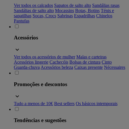
Ver todos os calçados
Sapatos de salto alto
Sandálias rasas
Sandálias de salto alto
Mocassins
Botas, Botins
Ténis e
sapatilhas
Socas, Crocs
Sabrinas
Espadrilhas
Chinelos
Pantufas
Acessórios
Ver todos os acessórios de mulher
Malas e carteiras
Acessórios lingerie
Cachecóis
Bolsas de cintura
Cinto
Guarda-chuva
Acessórios beleza
Caixas presente
Nécessaires
Promoções e descontos
Tudo a menos de 10€
Best sellers
Os básicos intemporais
Tendências e sugestões