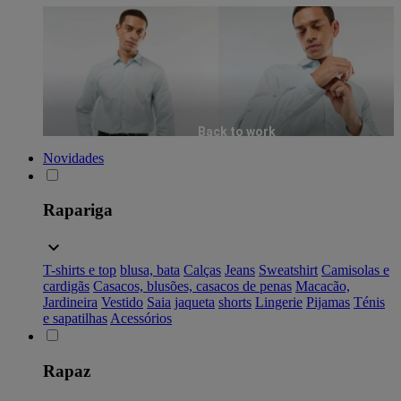
Back to work
Novidades
Rapariga
T-shirts e top
blusa, bata
Calças
Jeans
Sweatshirt
Camisolas e
cardigãs
Casacos, blusões, casacos de penas
Macacão,
Jardineira
Vestido
Saia
jaqueta
shorts
Lingerie
Pijamas
Ténis
e sapatilhas
Acessórios
Rapaz