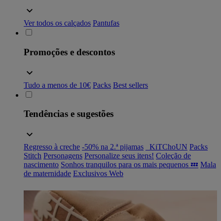
Ver todos os calçados
Pantufas
Promoções e descontos
Tudo a menos de 10€
Packs
Best sellers
Tendências e sugestões
Regresso à creche
-50% na 2.ª pijamas
_KiTChoUN
Packs
Stitch
Personagens
Personalize seus itens!
Coleção de
nascimento
Sonhos tranquilos para os mais pequenos 💤
Mala
de maternidade
Exclusivos Web