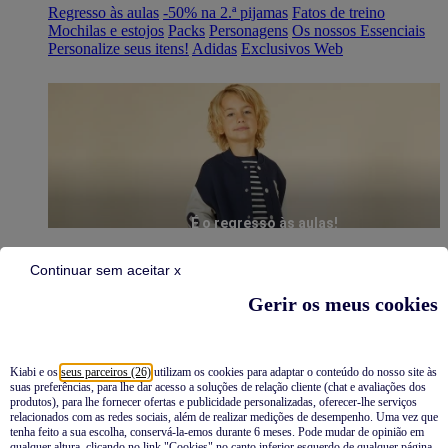
Regresso às aulas
-50% na 2.ª pijamas
Fatos de treino
Mochilas e estojos
Packs
Personagens
Os nossos Essenciais
Personalize seus itens!
Adidas
Exclusivos Web
É o regresso às aulas!
Continuar sem aceitar x
Gerir os meus cookies
Kiabi e os
seus parceiros (26)
utilizam os cookies para adaptar o conteúdo do nosso site às
suas preferências, para lhe dar acesso a soluções de relação cliente (chat e avaliações dos
Pijamas
produtos), para lhe fornecer ofertas e publicidade personalizadas, oferecer-lhe serviços
relacionados com as redes sociais, além de realizar medições de desempenho. Uma vez que
Novidades
tenha feito a sua escolha, conservá-la-emos durante 6 meses. Pode mudar de opinião em
qualquer altura, clicando no link "Cookies" no canto inferior esquerdo de qualquer página