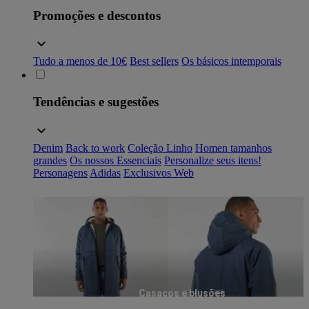
Promoções e descontos
Tudo a menos de 10€
Best sellers
Os básicos intemporais
Tendências e sugestões
Denim
Back to work
Coleção Linho
Homen tamanhos
grandes
Os nossos Essenciais
Personalize seus itens!
Personagens
Adidas
Exclusivos Web
Casacos e blusões