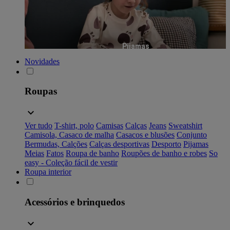
Pijamas
Novidades
Roupas
Ver tudo
T-shirt, polo
Camisas
Calças
Jeans
Sweatshirt
Camisola, Casaco de malha
Casacos e blusões
Conjunto
Bermudas, Calções
Calças desportivas
Desporto
Pijamas
Meias
Fatos
Roupa de banho
Roupões de banho e robes
So
easy - Coleção fácil de vestir
Roupa interior
Acessórios e brinquedos