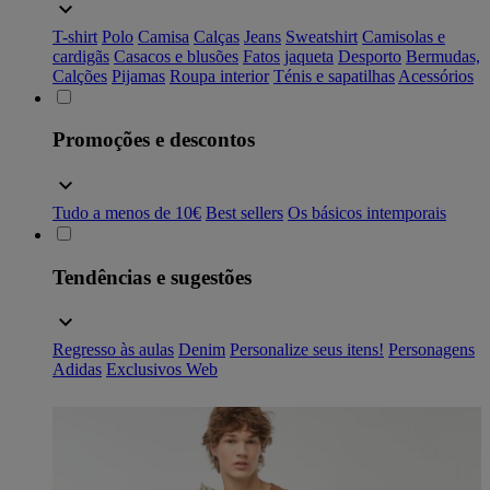
T-shirt
Polo
Camisa
Calças
Jeans
Sweatshirt
Camisolas e
cardigãs
Casacos e blusões
Fatos
jaqueta
Desporto
Bermudas,
Calções
Pijamas
Roupa interior
Ténis e sapatilhas
Acessórios
Promoções e descontos
Tudo a menos de 10€
Best sellers
Os básicos intemporais
Tendências e sugestões
Regresso às aulas
Denim
Personalize seus itens!
Personagens
Adidas
Exclusivos Web