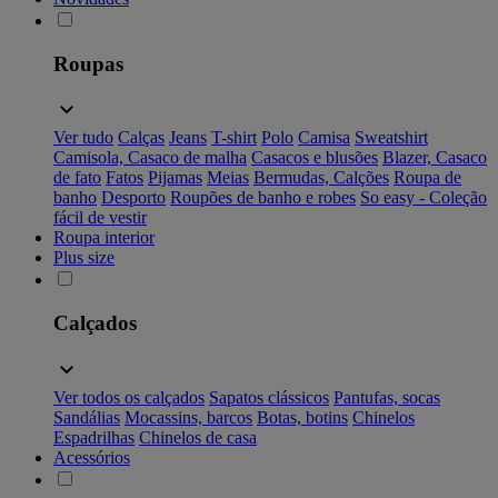
Roupas
Ver tudo
Calças
Jeans
T-shirt
Polo
Camisa
Sweatshirt
Camisola, Casaco de malha
Casacos e blusões
Blazer, Casaco
de fato
Fatos
Pijamas
Meias
Bermudas, Calções
Roupa de
banho
Desporto
Roupões de banho e robes
So easy - Coleção
fácil de vestir
Roupa interior
Plus size
Calçados
Ver todos os calçados
Sapatos clássicos
Pantufas, socas
Sandálias
Mocassins, barcos
Botas, botins
Chinelos
Espadrilhas
Chinelos de casa
Acessórios