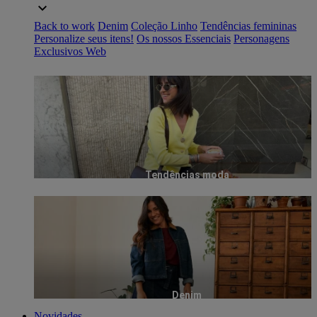
Back to work
Denim
Coleção Linho
Tendências femininas
Personalize seus itens!
Os nossos Essenciais
Personagens
Exclusivos Web
Tendências moda
Denim
Novidades