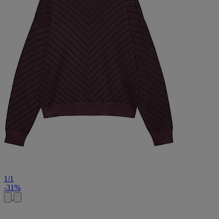
1
/
1
-31%