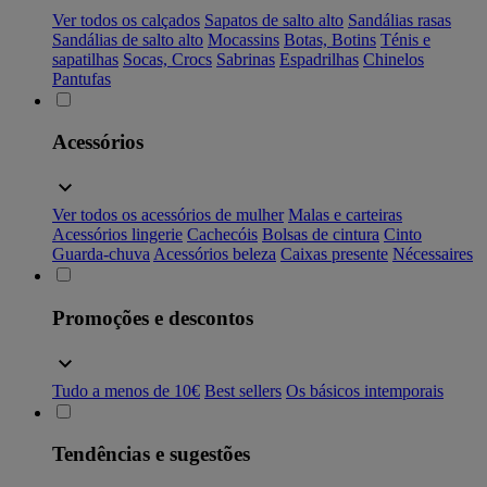
Ver todos os calçados
Sapatos de salto alto
Sandálias rasas
Sandálias de salto alto
Mocassins
Botas, Botins
Ténis e
sapatilhas
Socas, Crocs
Sabrinas
Espadrilhas
Chinelos
Pantufas
Acessórios
Ver todos os acessórios de mulher
Malas e carteiras
Acessórios lingerie
Cachecóis
Bolsas de cintura
Cinto
Guarda-chuva
Acessórios beleza
Caixas presente
Nécessaires
Promoções e descontos
Tudo a menos de 10€
Best sellers
Os básicos intemporais
Tendências e sugestões