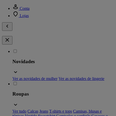
Conta
Lojas
Novidades
Ver as novidades de mulher
Ver as novidades de lingerie
Roupas
Ver tudo
Calças
Jeans
T-shirts e tops
Camisas, blusas e
túnicas
Vestido
Sweatshirt
Camisolas e cardigãs
Casacos e