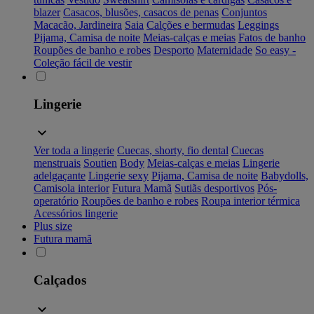
blazer
Casacos, blusões, casacos de penas
Conjuntos
Macacão, Jardineira
Saia
Calções e bermudas
Leggings
Pijama, Camisa de noite
Meias-calças e meias
Fatos de banho
Roupões de banho e robes
Desporto
Maternidade
So easy -
Coleção fácil de vestir
Lingerie
Ver toda a lingerie
Cuecas, shorty, fio dental
Cuecas
menstruais
Soutien
Body
Meias-calças e meias
Lingerie
adelgaçante
Lingerie sexy
Pijama, Camisa de noite
Babydolls,
Camisola interior
Futura Mamã
Sutiãs desportivos
Pós-
operatório
Roupões de banho e robes
Roupa interior térmica
Acessórios lingerie
Plus size
Futura mamã
Calçados