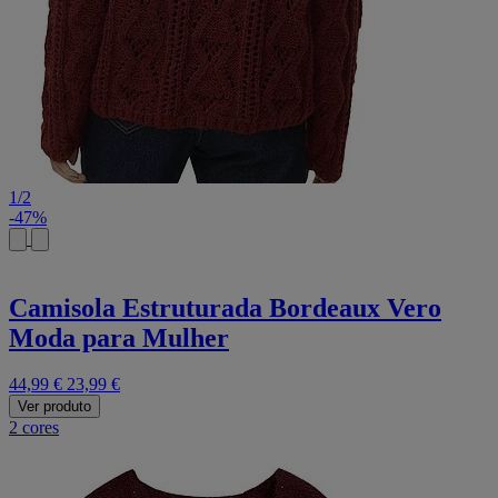
1
/
2
-47%
Camisola Estruturada Bordeaux Vero
Moda para Mulher
44,99 €
23,99 €
Ver produto
2 cores