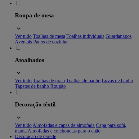
Roupa de mesa
Ver tudo
Toalhas de mesa
Toalhas individuais
Guardanapos
Aventais
Panos de cozinha
Atoalhados
Ver tudo
Toalhas de praia
Toalhas de banho
Luvas de banho
Tapetes de banho
Roupão
Decoração têxtil
Ver tudo
Almofadas e capas de almofada
Capa para sofá,
manta
Almofadas e colchonetas para o chão
Decoração de parede