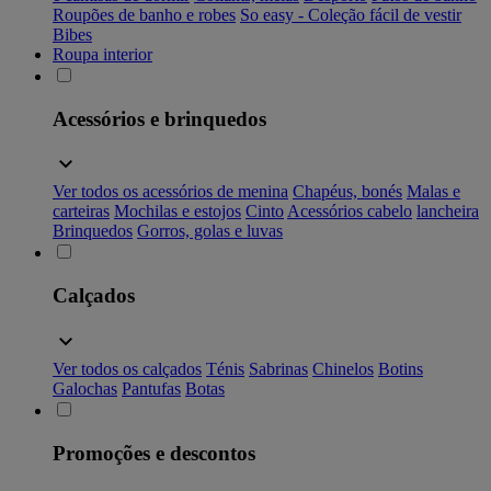
Roupões de banho e robes
So easy - Coleção fácil de vestir
Bibes
Roupa interior
Acessórios e brinquedos
Ver todos os acessórios de menina
Chapéus, bonés
Malas e
carteiras
Mochilas e estojos
Cinto
Acessórios cabelo
lancheira
Brinquedos
Gorros, golas e luvas
Calçados
Ver todos os calçados
Ténis
Sabrinas
Chinelos
Botins
Galochas
Pantufas
Botas
Promoções e descontos