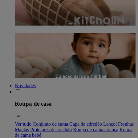
Coleção para dormir bem
Novidades
Roupa de casa
Ver tudo
Conjunto de cama
Capa de edredão
Lençol
Fronhas
Mantas
Protetores de colchão
Roupa de cama criança
Roupa
de cama bebé