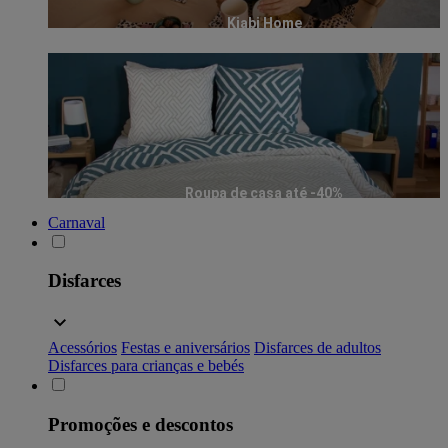
Kiabi Home
Roupa de casa até -40%
Carnaval
Disfarces
Acessórios
Festas e aniversários
Disfarces de adultos
Disfarces para crianças e bebés
Promoções e descontos