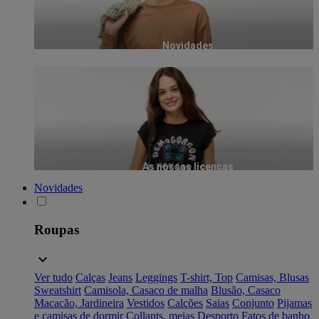
Novidades
As nossas licenças
Novidades
Roupas
Ver tudo
Calças
Jeans
Leggings
T-shirt, Top
Camisas, Blusas
Sweatshirt
Camisola, Casaco de malha
Blusão, Casaco
Macacão, Jardineira
Vestidos
Calções
Saias
Conjunto
Pijamas
e camisas de dormir
Collants, meias
Desporto
Fatos de banho