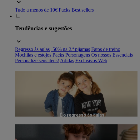
Tudo a menos de 10€
Packs
Best sellers
Tendências e sugestões
Regresso às aulas
-50% na 2.ª pijamas
Fatos de treino
Mochilas e estojos
Packs
Personagens
Os nossos Essenciais
Personalize seus itens!
Adidas
Exclusivos Web
É o regresso às aulas!