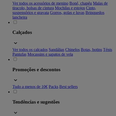
Ver todos os acessórios de menino
Boné, chapéu
Malas de
tiracolo, bolsas de cintura
Mochilas e estojos
Cinto,
suspensórios e gravata
Gorros, golas e luvas
Brinquedos
lancheira
Calçados
Ver todos os calçados
Sandálias
Chinelos
Botas, botins
Ténis
Pantufas
Mocassins e sapatos de vela
Promoções e descontos
Tudo a menos de 10€
Packs
Best sellers
Tendências e sugestões