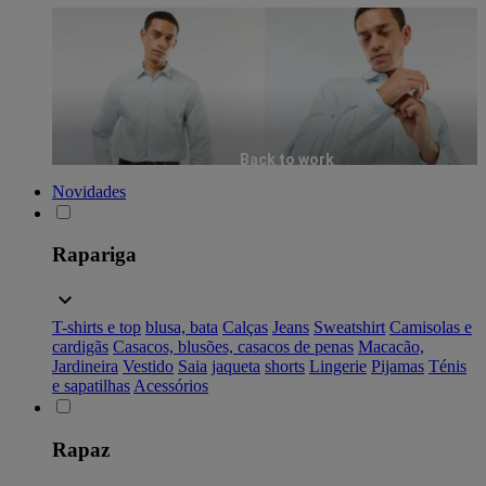
Back to work
Novidades
Rapariga
T-shirts e top
blusa, bata
Calças
Jeans
Sweatshirt
Camisolas e
cardigãs
Casacos, blusões, casacos de penas
Macacão,
Jardineira
Vestido
Saia
jaqueta
shorts
Lingerie
Pijamas
Ténis
e sapatilhas
Acessórios
Rapaz