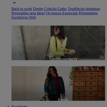
Back to work
Denim
Coleção Linho
Tendências femininas
Personalize seus itens!
Os nossos Essenciais
Personagens
Exclusivos Web
Tendências moda
Denim
Novidades