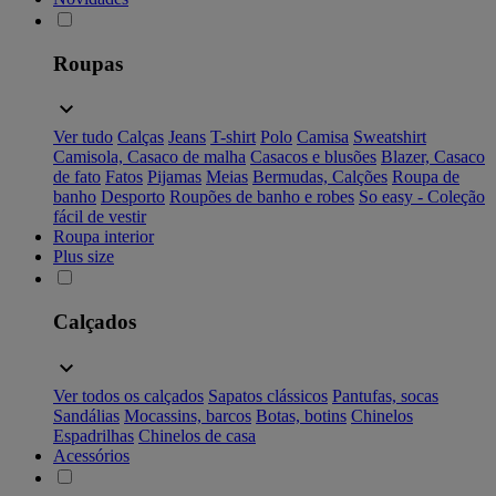
Roupas
Ver tudo
Calças
Jeans
T-shirt
Polo
Camisa
Sweatshirt
Camisola, Casaco de malha
Casacos e blusões
Blazer, Casaco
de fato
Fatos
Pijamas
Meias
Bermudas, Calções
Roupa de
banho
Desporto
Roupões de banho e robes
So easy - Coleção
fácil de vestir
Roupa interior
Plus size
Calçados
Ver todos os calçados
Sapatos clássicos
Pantufas, socas
Sandálias
Mocassins, barcos
Botas, botins
Chinelos
Espadrilhas
Chinelos de casa
Acessórios