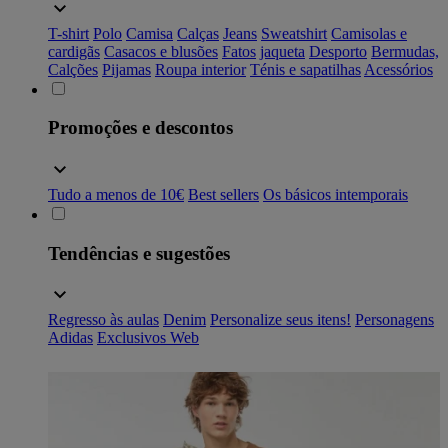
T-shirt
Polo
Camisa
Calças
Jeans
Sweatshirt
Camisolas e
cardigãs
Casacos e blusões
Fatos
jaqueta
Desporto
Bermudas,
Calções
Pijamas
Roupa interior
Ténis e sapatilhas
Acessórios
Promoções e descontos
Tudo a menos de 10€
Best sellers
Os básicos intemporais
Tendências e sugestões
Regresso às aulas
Denim
Personalize seus itens!
Personagens
Adidas
Exclusivos Web