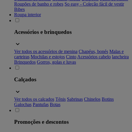
Roupões de banho e robes
So easy - Coleção fácil de vestir
Bibes
Roupa interior
Acessórios e brinquedos
Ver todos os acessórios de menina
Chapéus, bonés
Malas e
carteiras
Mochilas e estojos
Cinto
Acessórios cabelo
lancheira
Brinquedos
Gorros, golas e luvas
Calçados
Ver todos os calçados
Ténis
Sabrinas
Chinelos
Botins
Galochas
Pantufas
Botas
Promoções e descontos