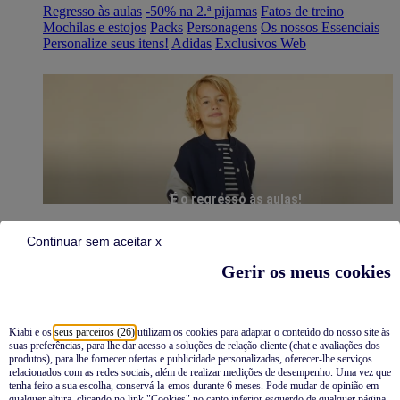
Regresso às aulas
-50% na 2.ª pijamas
Fatos de treino
Mochilas e estojos
Packs
Personagens
Os nossos Essenciais
Personalize seus itens!
Adidas
Exclusivos Web
É o regresso às aulas!
Continuar sem aceitar x
Gerir os meus cookies
Kiabi e os
seus parceiros (26)
utilizam os cookies para adaptar o conteúdo do nosso site às
suas preferências, para lhe dar acesso a soluções de relação cliente (chat e avaliações dos
Pijamas
produtos), para lhe fornecer ofertas e publicidade personalizadas, oferecer-lhe serviços
relacionados com as redes sociais, além de realizar medições de desempenho. Uma vez que
Novidades
tenha feito a sua escolha, conservá-la-emos durante 6 meses. Pode mudar de opinião em
qualquer altura, clicando no link "Cookies" no canto inferior esquerdo de qualquer página