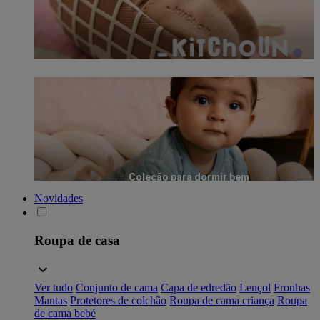
Coleção para dormir bem
Novidades
Roupa de casa
Ver tudo
Conjunto de cama
Capa de edredão
Lençol
Fronhas
Mantas
Protetores de colchão
Roupa de cama criança
Roupa
de cama bebé