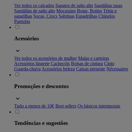
Ver todos os calçados
Sapatos de salto alto
Sandálias rasas
Sandálias de salto alto
Mocassins
Botas, Botins
Ténis e
sapatilhas
Socas, Crocs
Sabrinas
Espadrilhas
Chinelos
Pantufas
Acessórios
Ver todos os acessórios de mulher
Malas e carteiras
Acessórios lingerie
Cachecóis
Bolsas de cintura
Cinto
Guarda-chuva
Acessórios beleza
Caixas presente
Nécessaires
Promoções e descontos
Tudo a menos de 10€
Best sellers
Os básicos intemporais
Tendências e sugestões