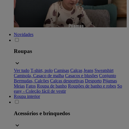
Pijamas
Novidades
Roupas
Ver tudo
T-shirt, polo
Camisas
Calças
Jeans
Sweatshirt
Camisola, Casaco de malha
Casacos e blusões
Conjunto
Bermudas, Calções
Calças desportivas
Desporto
Pijamas
Meias
Fatos
Roupa de banho
Roupões de banho e robes
So
easy - Coleção fácil de vestir
Roupa interior
Acessórios e brinquedos