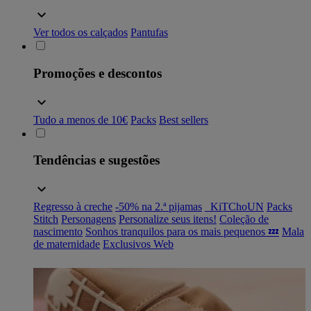
Ver todos os calçados
Pantufas
Promoções e descontos
Tudo a menos de 10€
Packs
Best sellers
Tendências e sugestões
Regresso à creche
-50% na 2.ª pijamas
_KiTChoUN
Packs
Stitch
Personagens
Personalize seus itens!
Coleção de
nascimento
Sonhos tranquilos para os mais pequenos 💤
Mala
de maternidade
Exclusivos Web