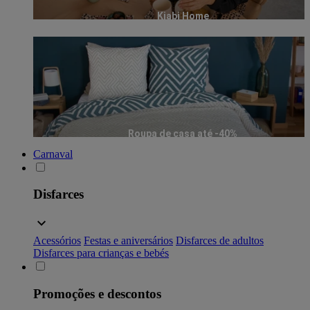
Kiabi Home
Roupa de casa até -40%
Carnaval
Disfarces
Acessórios
Festas e aniversários
Disfarces de adultos
Disfarces para crianças e bebés
Promoções e descontos