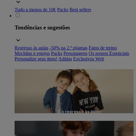
Tudo a menos de 10€
Packs
Best sellers
Tendências e sugestões
Regresso às aulas
-50% na 2.ª pijamas
Fatos de treino
Mochilas e estojos
Packs
Personagens
Os nossos Essenciais
Personalize seus itens!
Adidas
Exclusivos Web
É o regresso às aulas!