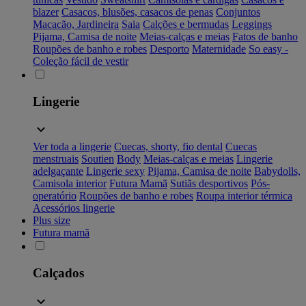
blazer
Casacos, blusões, casacos de penas
Conjuntos
Macacão, Jardineira
Saia
Calções e bermudas
Leggings
Pijama, Camisa de noite
Meias-calças e meias
Fatos de banho
Roupões de banho e robes
Desporto
Maternidade
So easy -
Coleção fácil de vestir
Lingerie
Ver toda a lingerie
Cuecas, shorty, fio dental
Cuecas
menstruais
Soutien
Body
Meias-calças e meias
Lingerie
adelgaçante
Lingerie sexy
Pijama, Camisa de noite
Babydolls,
Camisola interior
Futura Mamã
Sutiãs desportivos
Pós-
operatório
Roupões de banho e robes
Roupa interior térmica
Acessórios lingerie
Plus size
Futura mamã
Calçados