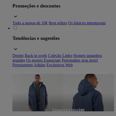
Promoções e descontos
Tudo a menos de 10€
Best sellers
Os básicos intemporais
Tendências e sugestões
Denim
Back to work
Coleção Linho
Homen tamanhos
grandes
Os nossos Essenciais
Personalize seus itens!
Personagens
Adidas
Exclusivos Web
Casacos e blusões