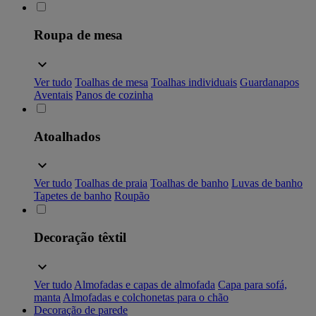
Roupa de mesa
Ver tudo
Toalhas de mesa
Toalhas individuais
Guardanapos
Aventais
Panos de cozinha
Atoalhados
Ver tudo
Toalhas de praia
Toalhas de banho
Luvas de banho
Tapetes de banho
Roupão
Decoração têxtil
Ver tudo
Almofadas e capas de almofada
Capa para sofá,
manta
Almofadas e colchonetas para o chão
Decoração de parede