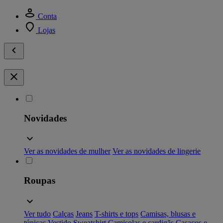
Conta
Lojas
Novidades
Ver as novidades de mulher
Ver as novidades de lingerie
Roupas
Ver tudo
Calças
Jeans
T-shirts e tops
Camisas, blusas e
túnicas
Vestido
Sweatshirt
Camisolas e cardigãs
Casacos e