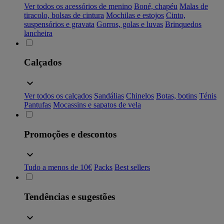
Ver todos os acessórios de menino
Boné, chapéu
Malas de
tiracolo, bolsas de cintura
Mochilas e estojos
Cinto,
suspensórios e gravata
Gorros, golas e luvas
Brinquedos
lancheira
Calçados
Ver todos os calçados
Sandálias
Chinelos
Botas, botins
Ténis
Pantufas
Mocassins e sapatos de vela
Promoções e descontos
Tudo a menos de 10€
Packs
Best sellers
Tendências e sugestões