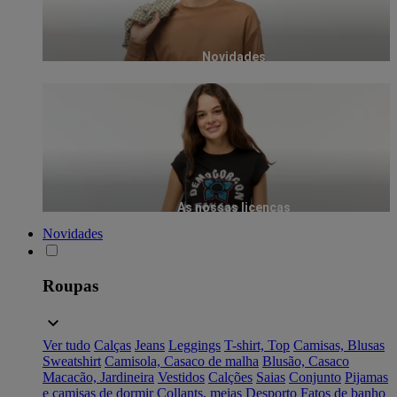
Novidades
As nossas licenças
Novidades
Roupas
Ver tudo
Calças
Jeans
Leggings
T-shirt, Top
Camisas, Blusas
Sweatshirt
Camisola, Casaco de malha
Blusão, Casaco
Macacão, Jardineira
Vestidos
Calções
Saias
Conjunto
Pijamas
e camisas de dormir
Collants, meias
Desporto
Fatos de banho