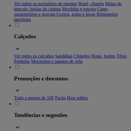
Ver todos os acessórios de menino
Boné, chapéu
Malas de
tiracolo, bolsas de cintura
Mochilas e estojos
Cinto,
suspensórios e gravata
Gorros, golas e luvas
Brinquedos
lancheira
Calçados
Ver todos os calçados
Sandálias
Chinelos
Botas, botins
Ténis
Pantufas
Mocassins e sapatos de vela
Promoções e descontos
Tudo a menos de 10€
Packs
Best sellers
Tendências e sugestões