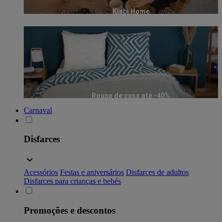
Kiabi Home
Roupa de casa até -40%
Carnaval
Disfarces
Acessórios
Festas e aniversários
Disfarces de adultos
Disfarces para crianças e bebés
Promoções e descontos