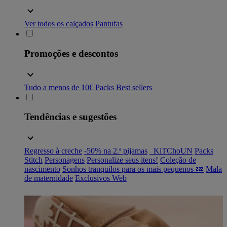
Ver todos os calçados
Pantufas
Promoções e descontos
Tudo a menos de 10€
Packs
Best sellers
Tendências e sugestões
Regresso à creche
-50% na 2.ª pijamas
_KiTChoUN
Packs
Stitch
Personagens
Personalize seus itens!
Coleção de
nascimento
Sonhos tranquilos para os mais pequenos 💤
Mala
de maternidade
Exclusivos Web