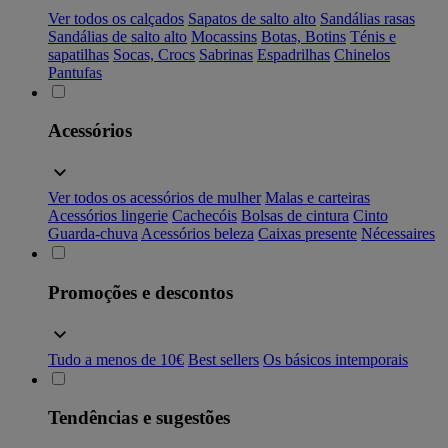
Ver todos os calçados
Sapatos de salto alto
Sandálias rasas
Sandálias de salto alto
Mocassins
Botas, Botins
Ténis e
sapatilhas
Socas, Crocs
Sabrinas
Espadrilhas
Chinelos
Pantufas
Acessórios
Ver todos os acessórios de mulher
Malas e carteiras
Acessórios lingerie
Cachecóis
Bolsas de cintura
Cinto
Guarda-chuva
Acessórios beleza
Caixas presente
Nécessaires
Promoções e descontos
Tudo a menos de 10€
Best sellers
Os básicos intemporais
Tendências e sugestões