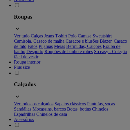
Roupas
Ver tudo
Calças
Jeans
T-shirt
Polo
Camisa
Sweatshirt
Camisola, Casaco de malha
Casacos e blusões
Blazer, Casaco
de fato
Fatos
Pijamas
Meias
Bermudas, Calções
Roupa de
banho
Desporto
Roupões de banho e robes
So easy - Coleção
fácil de vestir
Roupa interior
Plus size
Calçados
Ver todos os calçados
Sapatos clássicos
Pantufas, socas
Sandálias
Mocassins, barcos
Botas, botins
Chinelos
Espadrilhas
Chinelos de casa
Acessórios