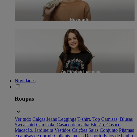
Novidades
As nossas licenças
Novidades
Roupas
Ver tudo
Calças
Jeans
Leggings
T-shirt, Top
Camisas, Blusas
Sweatshirt
Camisola, Casaco de malha
Blusão, Casaco
Macacão, Jardineira
Vestidos
Calções
Saias
Conjunto
Pijamas
e camisas de dormir
Collants, meias
Desporto
Fatos de banho