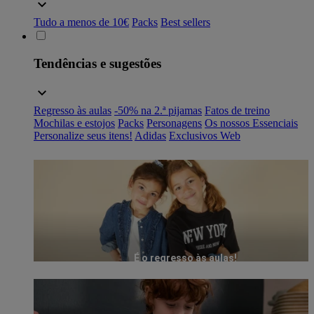
Tudo a menos de 10€
Packs
Best sellers
Tendências e sugestões
Regresso às aulas
-50% na 2.ª pijamas
Fatos de treino
Mochilas e estojos
Packs
Personagens
Os nossos Essenciais
Personalize seus itens!
Adidas
Exclusivos Web
É o regresso às aulas!