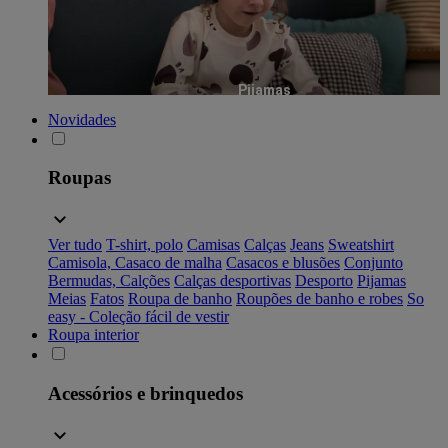
Pijamas
Novidades
Roupas
Ver tudo
T-shirt, polo
Camisas
Calças
Jeans
Sweatshirt
Camisola, Casaco de malha
Casacos e blusões
Conjunto
Bermudas, Calções
Calças desportivas
Desporto
Pijamas
Meias
Fatos
Roupa de banho
Roupões de banho e robes
So
easy - Coleção fácil de vestir
Roupa interior
Acessórios e brinquedos