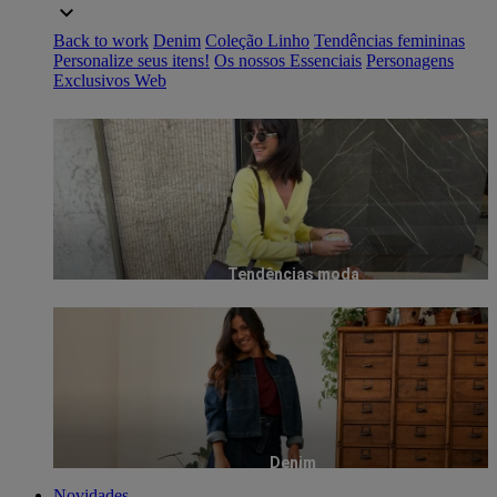
Back to work
Denim
Coleção Linho
Tendências femininas
Personalize seus itens!
Os nossos Essenciais
Personagens
Exclusivos Web
Tendências moda
Denim
Novidades