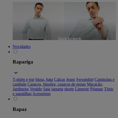
Back to work
Novidades
Rapariga
T-shirts e top
blusa, bata
Calças
Jeans
Sweatshirt
Camisolas e
cardigãs
Casacos, blusões, casacos de penas
Macacão,
Jardineira
Vestido
Saia
jaqueta
shorts
Lingerie
Pijamas
Ténis
e sapatilhas
Acessórios
Rapaz