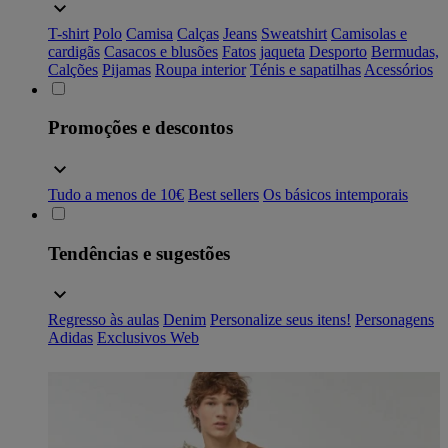
T-shirt
Polo
Camisa
Calças
Jeans
Sweatshirt
Camisolas e
cardigãs
Casacos e blusões
Fatos
jaqueta
Desporto
Bermudas,
Calções
Pijamas
Roupa interior
Ténis e sapatilhas
Acessórios
Promoções e descontos
Tudo a menos de 10€
Best sellers
Os básicos intemporais
Tendências e sugestões
Regresso às aulas
Denim
Personalize seus itens!
Personagens
Adidas
Exclusivos Web