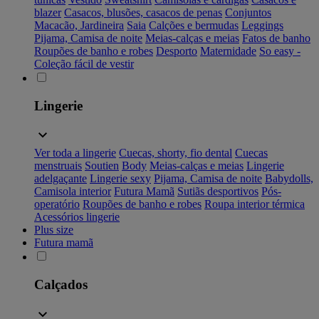
blazer
Casacos, blusões, casacos de penas
Conjuntos
Macacão, Jardineira
Saia
Calções e bermudas
Leggings
Pijama, Camisa de noite
Meias-calças e meias
Fatos de banho
Roupões de banho e robes
Desporto
Maternidade
So easy -
Coleção fácil de vestir
Lingerie
Ver toda a lingerie
Cuecas, shorty, fio dental
Cuecas
menstruais
Soutien
Body
Meias-calças e meias
Lingerie
adelgaçante
Lingerie sexy
Pijama, Camisa de noite
Babydolls,
Camisola interior
Futura Mamã
Sutiãs desportivos
Pós-
operatório
Roupões de banho e robes
Roupa interior térmica
Acessórios lingerie
Plus size
Futura mamã
Calçados