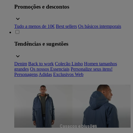
Promoções e descontos
Tudo a menos de 10€
Best sellers
Os básicos intemporais
Tendências e sugestões
Denim
Back to work
Coleção Linho
Homen tamanhos
grandes
Os nossos Essenciais
Personalize seus itens!
Personagens
Adidas
Exclusivos Web
Casacos e blusões