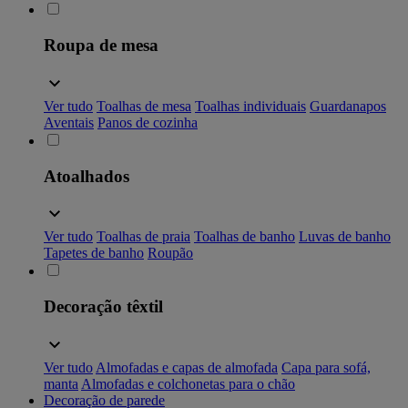
Roupa de mesa
Ver tudo
Toalhas de mesa
Toalhas individuais
Guardanapos
Aventais
Panos de cozinha
Atoalhados
Ver tudo
Toalhas de praia
Toalhas de banho
Luvas de banho
Tapetes de banho
Roupão
Decoração têxtil
Ver tudo
Almofadas e capas de almofada
Capa para sofá,
manta
Almofadas e colchonetas para o chão
Decoração de parede