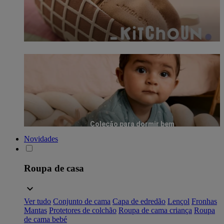
Coleção para dormir bem
Novidades
Roupa de casa
Ver tudo
Conjunto de cama
Capa de edredão
Lençol
Fronhas
Mantas
Protetores de colchão
Roupa de cama criança
Roupa
de cama bebé