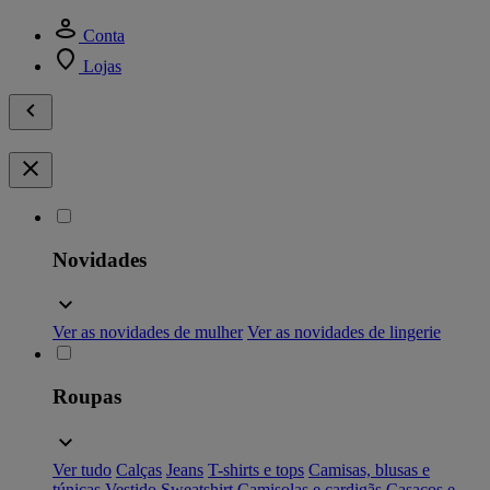
Conta
Lojas
Novidades
Ver as novidades de mulher
Ver as novidades de lingerie
Roupas
Ver tudo
Calças
Jeans
T-shirts e tops
Camisas, blusas e
túnicas
Vestido
Sweatshirt
Camisolas e cardigãs
Casacos e