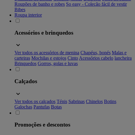
Roupões de banho e robes
So easy - Coleção fácil de vestir
Bibes
Roupa interior
Acessórios e brinquedos
Ver todos os acessórios de menina
Chapéus, bonés
Malas e
carteiras
Mochilas e estojos
Cinto
Acessórios cabelo
lancheira
Brinquedos
Gorros, golas e luvas
Calçados
Ver todos os calçados
Ténis
Sabrinas
Chinelos
Botins
Galochas
Pantufas
Botas
Promoções e descontos