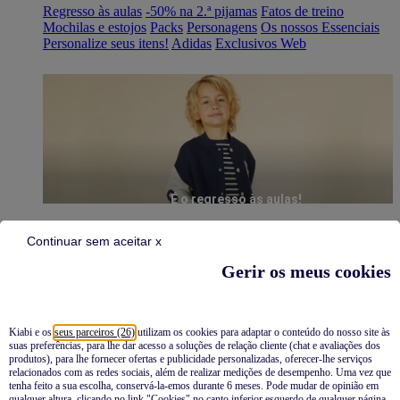
Regresso às aulas
-50% na 2.ª pijamas
Fatos de treino
Mochilas e estojos
Packs
Personagens
Os nossos Essenciais
Personalize seus itens!
Adidas
Exclusivos Web
É o regresso às aulas!
Continuar sem aceitar x
Gerir os meus cookies
Kiabi e os
seus parceiros (26)
utilizam os cookies para adaptar o conteúdo do nosso site às
suas preferências, para lhe dar acesso a soluções de relação cliente (chat e avaliações dos
Pijamas
produtos), para lhe fornecer ofertas e publicidade personalizadas, oferecer-lhe serviços
relacionados com as redes sociais, além de realizar medições de desempenho. Uma vez que
Novidades
tenha feito a sua escolha, conservá-la-emos durante 6 meses. Pode mudar de opinião em
qualquer altura, clicando no link "Cookies" no canto inferior esquerdo de qualquer página