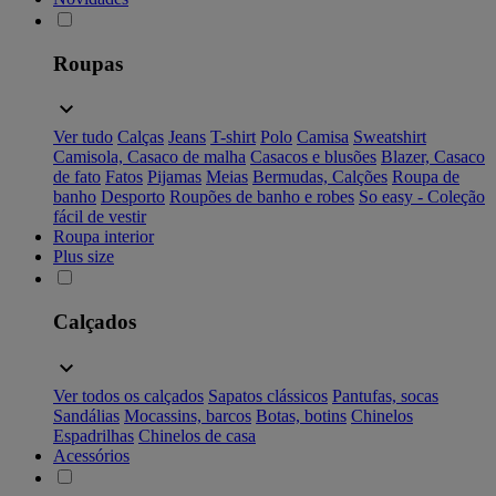
Roupas
Ver tudo
Calças
Jeans
T-shirt
Polo
Camisa
Sweatshirt
Camisola, Casaco de malha
Casacos e blusões
Blazer, Casaco
de fato
Fatos
Pijamas
Meias
Bermudas, Calções
Roupa de
banho
Desporto
Roupões de banho e robes
So easy - Coleção
fácil de vestir
Roupa interior
Plus size
Calçados
Ver todos os calçados
Sapatos clássicos
Pantufas, socas
Sandálias
Mocassins, barcos
Botas, botins
Chinelos
Espadrilhas
Chinelos de casa
Acessórios