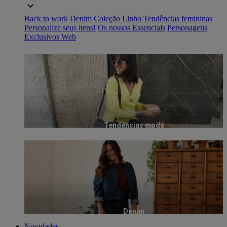
Back to work
Denim
Coleção Linho
Tendências femininas
Personalize seus itens!
Os nossos Essenciais
Personagens
Exclusivos Web
Tendências moda
Denim
Novidades