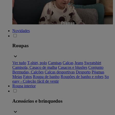
Pijamas
Novidades
Roupas
Ver tudo
T-shirt, polo
Camisas
Calças
Jeans
Sweatshirt
Camisola, Casaco de malha
Casacos e blusões
Conjunto
Bermudas, Calções
Calças desportivas
Desporto
Pijamas
Meias
Fatos
Roupa de banho
Roupões de banho e robes
So
easy - Coleção fácil de vestir
Roupa interior
Acessórios e brinquedos