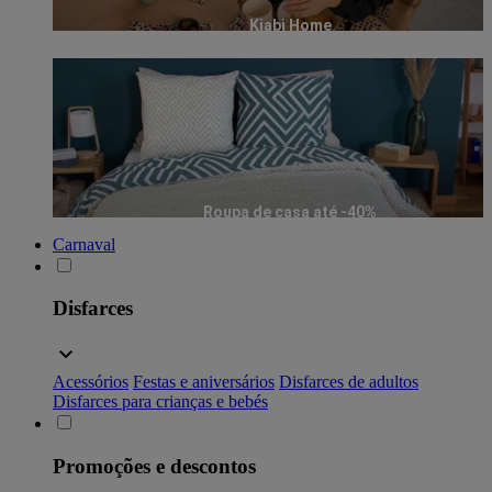
Kiabi Home
Roupa de casa até -40%
Carnaval
Disfarces
Acessórios
Festas e aniversários
Disfarces de adultos
Disfarces para crianças e bebés
Promoções e descontos