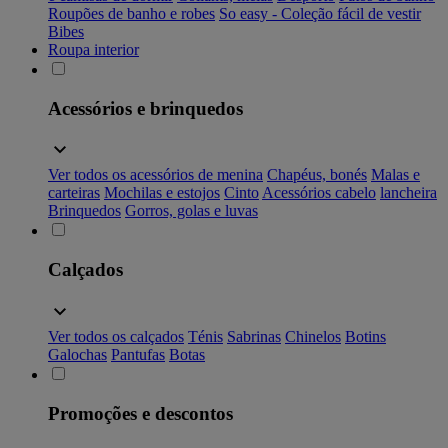
Roupões de banho e robes
So easy - Coleção fácil de vestir
Bibes
Roupa interior
Acessórios e brinquedos
Ver todos os acessórios de menina
Chapéus, bonés
Malas e
carteiras
Mochilas e estojos
Cinto
Acessórios cabelo
lancheira
Brinquedos
Gorros, golas e luvas
Calçados
Ver todos os calçados
Ténis
Sabrinas
Chinelos
Botins
Galochas
Pantufas
Botas
Promoções e descontos