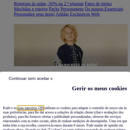
Regresso às aulas
-50% na 2.ª pijamas
Fatos de treino
Mochilas e estojos
Packs
Personagens
Os nossos Essenciais
Personalize seus itens!
Adidas
Exclusivos Web
É o regresso às aulas!
Continuar sem aceitar x
Gerir os meus cookies
Kiabi e os
seus parceiros (26)
utilizam os cookies para adaptar o conteúdo do nosso site às
suas preferências, para lhe dar acesso a soluções de relação cliente (chat e avaliações dos
Pijamas
produtos), para lhe fornecer ofertas e publicidade personalizadas, oferecer-lhe serviços
relacionados com as redes sociais, além de realizar medições de desempenho. Uma vez que
Novidades
tenha feito a sua escolha, conservá-la-emos durante 6 meses. Pode mudar de opinião em
qualquer altura, clicando no link "Cookies" no canto inferior esquerdo de qualquer página