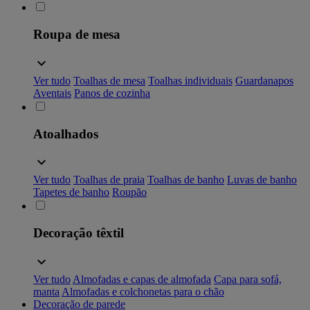
Roupa de mesa
Ver tudo
Toalhas de mesa
Toalhas individuais
Guardanapos
Aventais
Panos de cozinha
Atoalhados
Ver tudo
Toalhas de praia
Toalhas de banho
Luvas de banho
Tapetes de banho
Roupão
Decoração têxtil
Ver tudo
Almofadas e capas de almofada
Capa para sofá,
manta
Almofadas e colchonetas para o chão
Decoração de parede