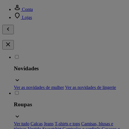
Conta
Lojas
Novidades
Ver as novidades de mulher
Ver as novidades de lingerie
Roupas
Ver tudo
Calças
Jeans
T-shirts e tops
Camisas, blusas e
túnicas
Vestido
Sweatshirt
Camisolas e cardigãs
Casacos e