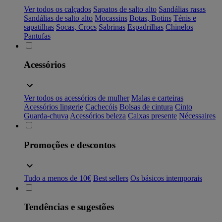
Ver todos os calçados
Sapatos de salto alto
Sandálias rasas
Sandálias de salto alto
Mocassins
Botas, Botins
Ténis e
sapatilhas
Socas, Crocs
Sabrinas
Espadrilhas
Chinelos
Pantufas
Acessórios
Ver todos os acessórios de mulher
Malas e carteiras
Acessórios lingerie
Cachecóis
Bolsas de cintura
Cinto
Guarda-chuva
Acessórios beleza
Caixas presente
Nécessaires
Promoções e descontos
Tudo a menos de 10€
Best sellers
Os básicos intemporais
Tendências e sugestões