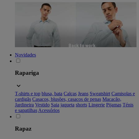
Back to work
Novidades
Rapariga
T-shirts e top
blusa, bata
Calças
Jeans
Sweatshirt
Camisolas e
cardigãs
Casacos, blusões, casacos de penas
Macacão,
Jardineira
Vestido
Saia
jaqueta
shorts
Lingerie
Pijamas
Ténis
e sapatilhas
Acessórios
Rapaz