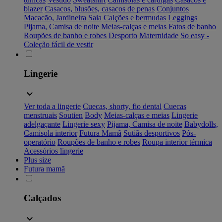
blazer
Casacos, blusões, casacos de penas
Conjuntos
Macacão, Jardineira
Saia
Calções e bermudas
Leggings
Pijama, Camisa de noite
Meias-calças e meias
Fatos de banho
Roupões de banho e robes
Desporto
Maternidade
So easy -
Coleção fácil de vestir
Lingerie
Ver toda a lingerie
Cuecas, shorty, fio dental
Cuecas
menstruais
Soutien
Body
Meias-calças e meias
Lingerie
adelgaçante
Lingerie sexy
Pijama, Camisa de noite
Babydolls,
Camisola interior
Futura Mamã
Sutiãs desportivos
Pós-
operatório
Roupões de banho e robes
Roupa interior térmica
Acessórios lingerie
Plus size
Futura mamã
Calçados