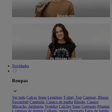
Novidades
As nossas licenças
Novidades
Roupas
Ver tudo
Calças
Jeans
Leggings
T-shirt, Top
Camisas, Blusas
Sweatshirt
Camisola, Casaco de malha
Blusão, Casaco
Macacão, Jardineira
Vestidos
Calções
Saias
Conjunto
Pijamas
e camisas de dormir
Collants, meias
Desporto
Fatos de banho