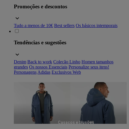
Promoções e descontos
Tudo a menos de 10€
Best sellers
Os básicos intemporais
Tendências e sugestões
Denim
Back to work
Coleção Linho
Homen tamanhos
grandes
Os nossos Essenciais
Personalize seus itens!
Personagens
Adidas
Exclusivos Web
Casacos e blusões