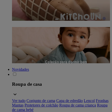
Coleção para dormir bem
Novidades
Roupa de casa
Ver tudo
Conjunto de cama
Capa de edredão
Lençol
Fronhas
Mantas
Protetores de colchão
Roupa de cama criança
Roupa
de cama bebé