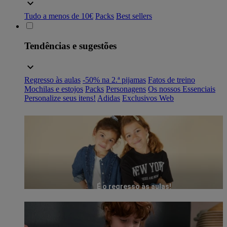
Tudo a menos de 10€
Packs
Best sellers
Tendências e sugestões
Regresso às aulas
-50% na 2.ª pijamas
Fatos de treino
Mochilas e estojos
Packs
Personagens
Os nossos Essenciais
Personalize seus itens!
Adidas
Exclusivos Web
É o regresso às aulas!