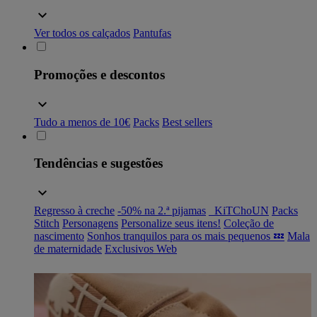
Ver todos os calçados
Pantufas
Promoções e descontos
Tudo a menos de 10€
Packs
Best sellers
Tendências e sugestões
Regresso à creche
-50% na 2.ª pijamas
_KiTChoUN
Packs
Stitch
Personagens
Personalize seus itens!
Coleção de
nascimento
Sonhos tranquilos para os mais pequenos 💤
Mala
de maternidade
Exclusivos Web