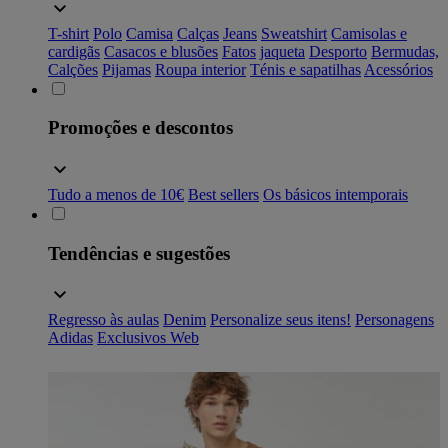
T-shirt
Polo
Camisa
Calças
Jeans
Sweatshirt
Camisolas e
cardigãs
Casacos e blusões
Fatos
jaqueta
Desporto
Bermudas,
Calções
Pijamas
Roupa interior
Ténis e sapatilhas
Acessórios
Promoções e descontos
Tudo a menos de 10€
Best sellers
Os básicos intemporais
Tendências e sugestões
Regresso às aulas
Denim
Personalize seus itens!
Personagens
Adidas
Exclusivos Web