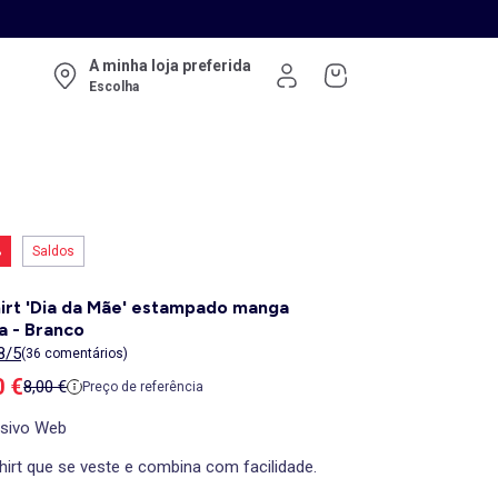
A minha loja preferida
Escolha
%
Saldos
irt 'Dia da Mãe' estampado manga
a - Branco
8/5
(36 comentários)
ço de venda
0 €
Preço de referência
8,00 €
Preço de referência
usivo Web
hirt que se veste e combina com facilidade.