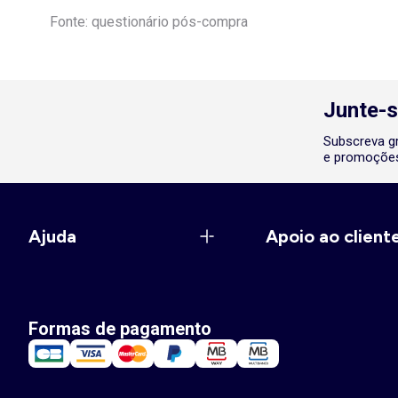
Fonte: questionário pós-compra
Junte-s
Subscreva gr
e promoções
Ajuda
Apoio ao client
Formas de pagamento