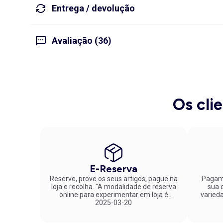
Entrega / devolução
Avaliação (36)
Os cli
E-Reserva
Reserve, prove os seus artigos, pague na
Pagame
loja e recolha. "A modalidade de reserva
sua co
online para experimentar em loja é
varied
fantástica. Parabéns pela inovação!"
2025-03-20