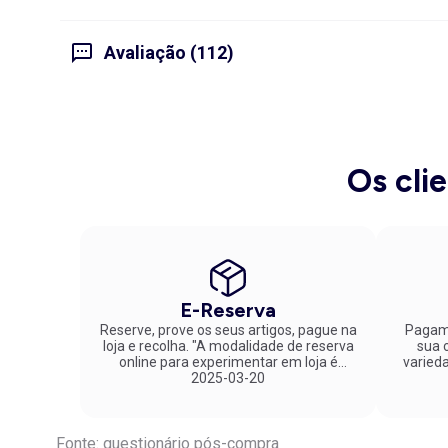
Avaliação (112)
Os cli
E-Reserva
Reserve, prove os seus artigos, pague na
Pagame
loja e recolha. "A modalidade de reserva
sua co
online para experimentar em loja é
varied
fantástica. Parabéns pela inovação!"
2025-03-20
Fonte: questionário pós-compra