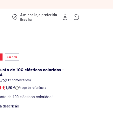
A minha loja preferida
Escolha
%
Saldos
unto de 100 elásticos coloridos -
A
5/5
(112 comentários)
ço de venda
0 €
Preço de referência
1,50 €
Preço de referência
nto de 100 elásticos coloridos!
 a descrição