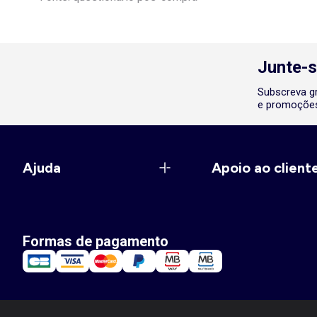
Junte-s
Subscreva gr
e promoções
Ajuda
Apoio ao client
Formas de pagamento