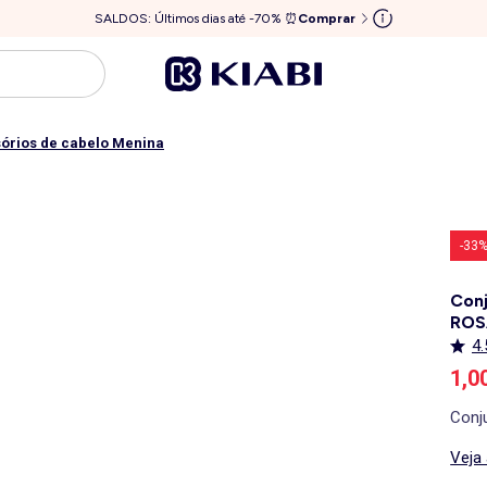
SALDOS: Últimos dias até -70% ⏰
Comprar
órios de cabelo Menina
-33
Conj
ROS
4.
Pre
1,0
Conju
Veja