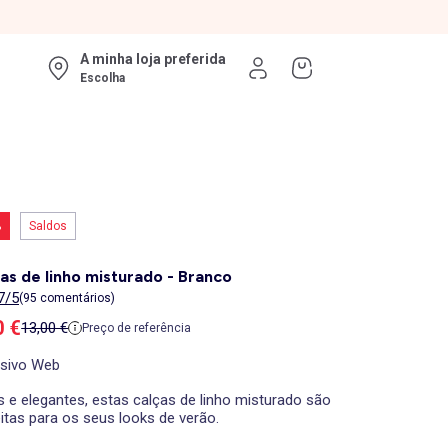
A minha loja preferida
Escolha
%
Saldos
as de linho misturado - Branco
7/5
(95 comentários)
ço de venda
0 €
Preço de referência
13,00 €
Preço de referência
usivo Web
 e elegantes, estas calças de linho misturado são
itas para os seus looks de verão.