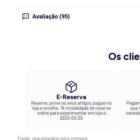
Avaliação (95)
Os cli
E-Reserva
Reserve, prove os seus artigos, pague na
Pagame
loja e recolha. "A modalidade de reserva
sua co
online para experimentar em loja é
varied
fantástica. Parabéns pela inovação!"
2025-03-20
Fonte: questionário pós-compra