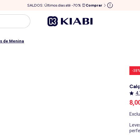
SALDOS: Últimos dias até -70% ⏰
Comprar
s de Menina
-38
Calç
4.
Pre
8,0
Excl
Leves
perfe