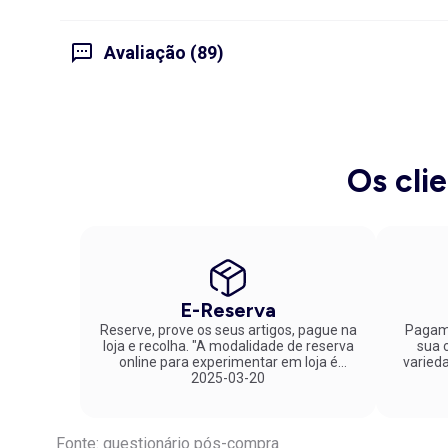
Avaliação (89)
Os cli
E-Reserva
Reserve, prove os seus artigos, pague na
Pagame
loja e recolha. "A modalidade de reserva
sua co
online para experimentar em loja é
varied
fantástica. Parabéns pela inovação!"
2025-03-20
Fonte: questionário pós-compra