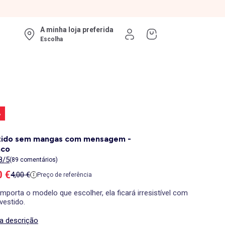
A minha loja preferida
Escolha
%
tido sem mangas com mensagem -
nco
8/5
(89 comentários)
ço de venda
0 €
Preço de referência
4,00 €
Preço de referência
mporta o modelo que escolher, ela ficará irresistível com
vestido.
 a descrição