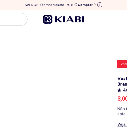
SALDOS: Últimos dias até -70% ⏰
Comprar
-25
Ves
Bra
4.
Pre
3,0
Não i
este 
Veja