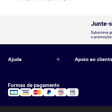
Junte-s
Subscreva gr
e promoções
Ajuda
Apoio ao client
Formas de pagamento