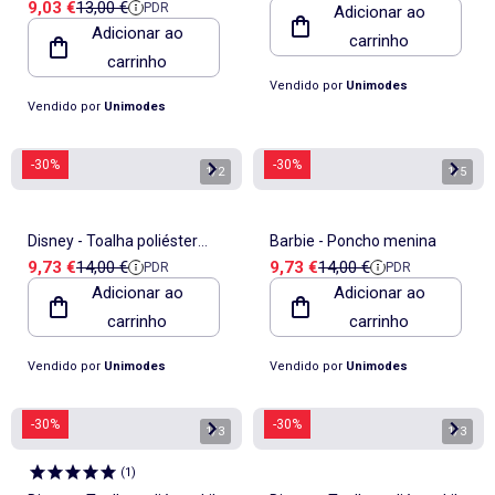
Preço de venda
Preço de referência
9,03 €
13,00 €
PDR
criança com padrão
Adicionar ao
Adicionar ao
carrinho
carrinho
Vendido por
Unimodes
Vendido por
Unimodes
-30%
-30%
1
/
2
1
/
5
Disney - Toalha poliéster
Barbie - Poncho menina
Preço de venda
Preço de referência
Preço de venda
Preço de referência
9,73 €
14,00 €
9,73 €
14,00 €
PDR
PDR
criança com padrão
Adicionar ao
Adicionar ao
carrinho
carrinho
Vendido por
Unimodes
Vendido por
Unimodes
-30%
-30%
1
/
3
1
/
3
(
1
)