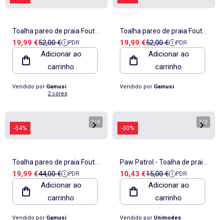
Toalha pareo de praia Fouta,
Toalha pareo de praia Fouta,
Preço de venda
Preço de referência
Preço de venda
Preço de referência
19,99 €
52,00 €
19,99 €
52,00 €
PDR
PDR
tecido em relevo - Gamusi.
tecido em relevo - Gamusi.
Adicionar ao
Adicionar ao
carrinho
carrinho
Vendido por
Gamusi
Vendido por
Gamusi
2 cores
1
/
4
1
/
3
-54%
-30%
Toalha pareo de praia Fouta,
Paw Patrol - Toalha de praia
Preço de venda
Preço de referência
Preço de venda
Preço de referência
19,99 €
44,00 €
10,43 €
15,00 €
PDR
PDR
tecido em relevo - Gamusi.
infantil Patrulha Pata
Adicionar ao
Adicionar ao
carrinho
carrinho
Vendido por
Gamusi
Vendido por
Unimodes