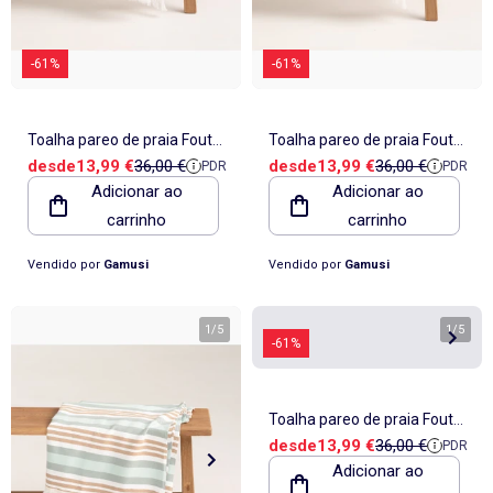
-61%
-61%
Toalha pareo de praia Fouta,
Toalha pareo de praia Fouta,
Preço de venda
Preço de referência
Preço de venda
Preço de referê
desde
13,99 €
36,00 €
desde
13,99 €
36,00 €
PDR
PDR
tecido em relevo - Gamusi.
tecido em relevo - Gamusi.
Adicionar ao
Adicionar ao
carrinho
carrinho
Vendido por
Gamusi
Vendido por
Gamusi
1
/
5
1
/
5
-61%
Toalha pareo de praia Fouta,
Preço de venda
Preço de referê
desde
13,99 €
36,00 €
PDR
tecido em relevo - Gamusi.
Adicionar ao