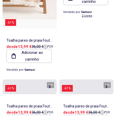
carrinho
Vendido por
Gamusi
2 cores
-61%
Toalha pareo de praia Fouta,
Preço de venda
Preço de referência
desde
13,99 €
36,00 €
PDR
tecido em relevo - Gamusi.
Adicionar ao
carrinho
Vendido por
Gamusi
1
/
5
1
/
5
-61%
-61%
Toalha pareo de praia Fouta,
Toalha pareo de praia Fouta,
Preço de venda
Preço de referência
Preço de venda
Preço de referê
desde
13,99 €
36,00 €
desde
13,99 €
36,00 €
PDR
PDR
tecido em relevo - Gamusi.
tecido em relevo - Gamusi.