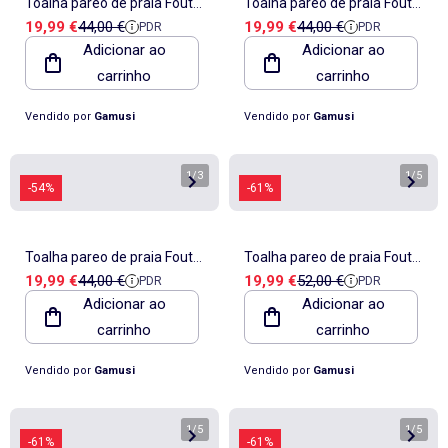
Toalha pareo de praia Fouta,
Toalha pareo de praia Fouta,
Preço de venda
Preço de referência
Preço de venda
Preço de referência
19,99 €
44,00 €
19,99 €
44,00 €
PDR
PDR
tecido em relevo - Gamusi.
tecido em relevo - Gamusi.
Adicionar ao
Adicionar ao
carrinho
carrinho
Vendido por
Gamusi
Vendido por
Gamusi
1
/
3
1
/
5
-54%
-61%
Toalha pareo de praia Fouta,
Toalha pareo de praia Fouta,
Preço de venda
Preço de referência
Preço de venda
Preço de referência
19,99 €
44,00 €
19,99 €
52,00 €
PDR
PDR
tecido em relevo - Gamusi.
tecido em relevo - Gamusi.
Adicionar ao
Adicionar ao
carrinho
carrinho
Vendido por
Gamusi
Vendido por
Gamusi
1
/
5
1
/
5
-61%
-61%