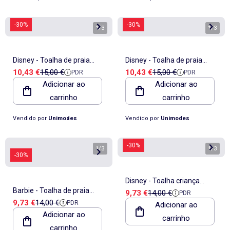
-30%
-30%
1
/
3
1
/
3
Disney - Toalha de praia
Disney - Toalha de praia
Preço de venda
Preço de referência
Preço de venda
Preço de referência
10,43 €
15,00 €
10,43 €
15,00 €
PDR
PDR
infantil Stitch
infantil Stitch
Adicionar ao
Adicionar ao
carrinho
carrinho
Vendido por
Unimodes
Vendido por
Unimodes
-30%
1
/
3
1
/
3
-30%
Disney - Toalha criança
Barbie - Toalha de praia
Preço de venda
Preço de referência
9,73 €
14,00 €
PDR
estampada
Preço de venda
Preço de referência
9,73 €
14,00 €
PDR
menina com personagem
Adicionar ao
Adicionar ao
carrinho
carrinho