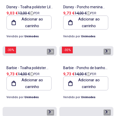
Disney - Toalha poliéster Lilo
Disney - Poncho menina
Preço de venda
Preço de referência
Preço de venda
Preço de referência
9,03 €
13,00 €
9,73 €
14,00 €
PDR
PDR
e Stitch
Gabby
Adicionar ao
Adicionar ao
carrinho
carrinho
Vendido por
Unimodes
Vendido por
Unimodes
-30%
-30%
1
/
3
1
/
5
Barbie - Toalha poliéster
Barbie - Poncho de banho
Preço de venda
Preço de referência
Preço de venda
Preço de referência
9,73 €
14,00 €
9,73 €
14,00 €
PDR
PDR
menina
com estampa menina
Adicionar ao
Adicionar ao
carrinho
carrinho
Vendido por
Unimodes
Vendido por
Unimodes
1
/
2
1
/
2