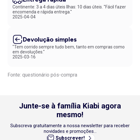
Se procura soluções úteis e atuais, não fique sem as suas e aproveite
Continente: 3 a 4 dias úteis Ilhas: 10 dias úteis. "Fácil fazer
para
comprar toalhas de praia
que seguem o seu ritmo. Sinta a
encomenda e rápida entrega."
felicidade de escolher produtos que unem bem-estar, funcionalidade
2025-04-04
e estilo de forma equilibrada, garantindo proteção após a água. E não
se esqueça de fazer o download da nossa APP para ter acesso a uma
série de benefícios, nomeadamente, uma experiência de compra
personalizada.
Devolução simples
"Tem corrido sempre tudo bem, tanto em compras como
em devoluções."
2025-03-16
Fonte: questionário pós-compra
Junte-se à família Kiabi agora
mesmo!
Subscreva gratuitamente a nossa newsletter para receber
novidades e promoções...
Subscrever!