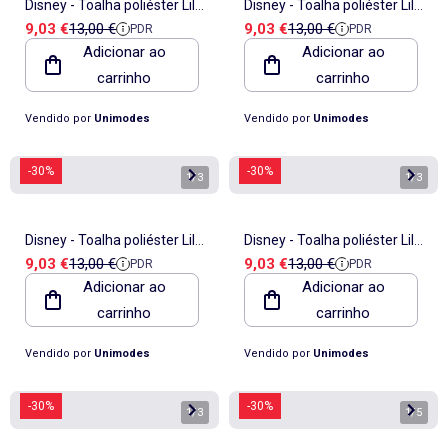
Disney - Toalha poliéster Lilo
Disney - Toalha poliéster Lilo
Preço de venda
Preço de referência
Preço de venda
Preço de referência
9,03 €
13,00 €
9,03 €
13,00 €
PDR
PDR
e Stitch
e Stitch
Adicionar ao
Adicionar ao
carrinho
carrinho
Vendido por
Unimodes
Vendido por
Unimodes
-30%
-30%
1
/
3
1
/
3
Disney - Toalha poliéster Lilo
Disney - Toalha poliéster Lilo
Preço de venda
Preço de referência
Preço de venda
Preço de referência
9,03 €
13,00 €
9,03 €
13,00 €
PDR
PDR
e Stitch
e Stitch
Adicionar ao
Adicionar ao
carrinho
carrinho
Vendido por
Unimodes
Vendido por
Unimodes
-30%
-30%
1
/
3
1
/
5