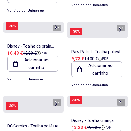
Vendido por
Unimodes
Vendido por
Unimodes
-30%
1
/
3
1
/
3
-30%
Disney - Toalha de praia
Paw Patrol - Toalha poliéster
Preço de venda
Preço de referência
10,43 €
15,00 €
PDR
infantil Stitch
Preço de venda
Preço de referência
9,73 €
14,00 €
PDR
Adicionar ao
criança estampada
Adicionar ao
carrinho
carrinho
Vendido por
Unimodes
Vendido por
Unimodes
-30%
1
/
2
1
/
3
-30%
Disney - Toalha criança
DC Comics - Toalha poliéster
Preço de venda
Preço de referência
13,23 €
19,00 €
PDR
estampada