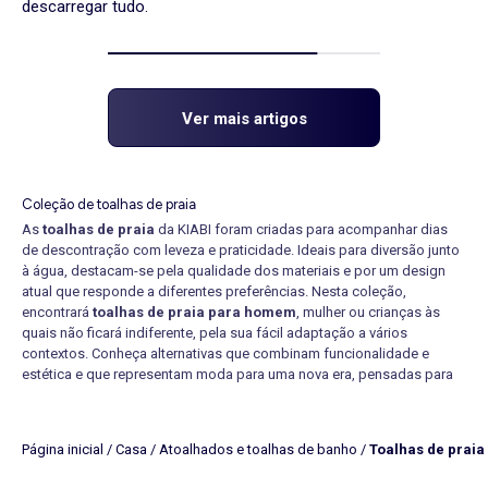
descarregar tudo.
Ver mais artigos
Coleção de toalhas de praia
As
toalhas de praia
da KIABI foram criadas para acompanhar dias
de descontração com leveza e praticidade. Ideais para diversão junto
à água, destacam-se pela qualidade dos materiais e por um design
atual que responde a diferentes preferências. Nesta coleção,
encontrará
toalhas de praia para homem
, mulher ou crianças às
quais não ficará indiferente, pela sua fácil adaptação a vários
contextos. Conheça alternativas que combinam funcionalidade e
estética e que representam moda para uma nova era, pensadas para
facilitar o seu dia a dia com simplicidade.
Entre os muitos modelos disponíveis, as
toalhas de praia grandes
oferecem uma superfície ampla, sendo ótimas para relaxar com total
Página inicial
/
Casa
/
Atoalhados e toalhas de banho
/
Toalhas de praia
comodidade ou, porque não, para partilhar espaço com quem mais
gosta. Já a
toalha de praia às riscas
destaca-se pelo seu visual