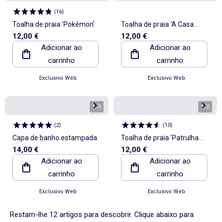
(
16
)
Toalha de praia 'Pokémon'
Toalha de praia 'A Casa
12,00 €
12,00 €
Mágica da Gaby'
Adicionar ao
Adicionar ao
carrinho
carrinho
Exclusivo Web
Exclusivo Web
1
/
3
1
/
2
(
2
)
(
10
)
Capa de banho estampada
Toalha de praia 'Patrulha
14,00 €
12,00 €
Pata'
Adicionar ao
Adicionar ao
carrinho
carrinho
Exclusivo Web
Exclusivo Web
Restam-lhe 12 artigos para descobrir. Clique abaixo para