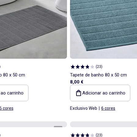
)
(
23
)
o 80 x 50 cm
Tapete de banho 80 x 50 cm
8,00 €
 ao carrinho
Adicionar ao carrinho
6 cores
Exclusivo Web
|
6 cores
1
/
1
)
(
23
)