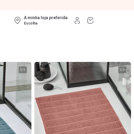
A minha loja preferida
Escolha
1
/
1
1
/
1