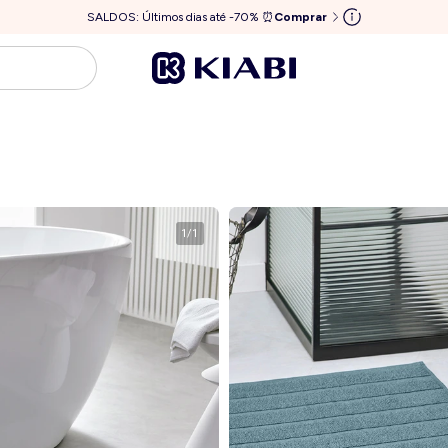
SALDOS: Últimos dias até -70% ⏰
Comprar
1
/
1