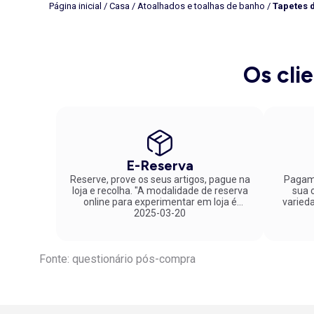
Página inicial
/
Casa
/
Atoalhados e toalhas de banho
/
Tapetes 
Os cli
E-Reserva
Reserve, prove os seus artigos, pague na
Pagame
loja e recolha. "A modalidade de reserva
sua co
online para experimentar em loja é
varied
fantástica. Parabéns pela inovação!"
2025-03-20
Fonte: questionário pós-compra