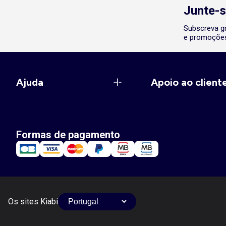
Junte-s
Subscreva gr
e promoções
Ajuda
Apoio ao client
Formas de pagamento
Os sites Kiabi