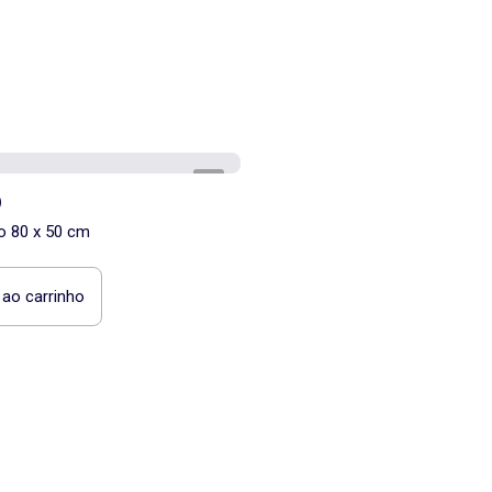
1
/
3
)
o 80 x 50 cm
 ao carrinho