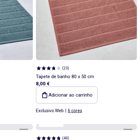
(
23
)
Tapete de banho 80 x 50 cm
8,00 €
Adicionar ao carrinho
Exclusivo Web
|
6 cores
Kiabi Home
1
/
1
1
/
3
(
40
)