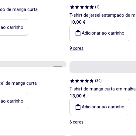
)
(
1
)
ado de manga curta
T-shirt de jérsei estampado de m
10,00 €
 ao carrinho
Adicionar ao carrinho
9 cores
1
/
5
)
(
30
)
ece' de manga curta
T-shirt de manga curta em malha
13,00 €
fantasia
 ao carrinho
Adicionar ao carrinho
6 cores