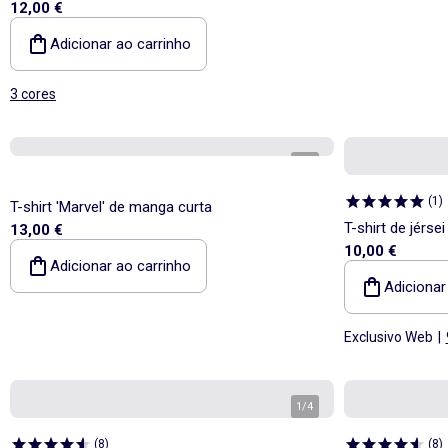
12,00 €
Adicionar ao carrinho
3 cores
1
/
5
(
1
)
T-shirt 'Marvel' de manga curta
T-shirt de jérs
13,00 €
10,00 €
Adicionar ao carrinho
Adicionar
Exclusivo Web
|
1
/
4
(
8
)
(
8
)