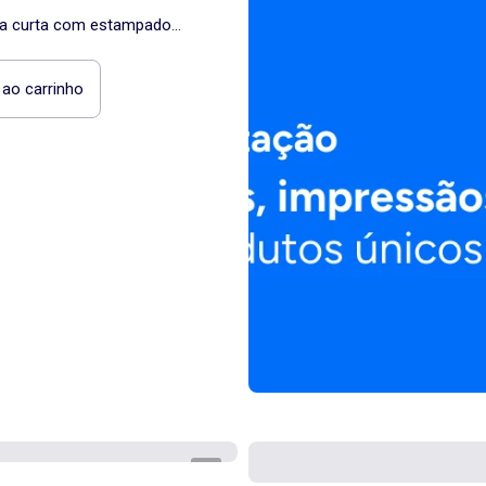
ga curta com estampado
 ao carrinho
1
/
4