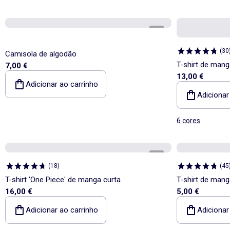
1
/
4
(
30
Camisola de algodão
T-shirt de mang
7,00 €
13,00 €
fantasia
Adicionar ao carrinho
Adicionar
6 cores
1
/
4
(
18
)
(
45
T-shirt 'One Piece' de manga curta
T-shirt de man
16,00 €
5,00 €
Adicionar ao carrinho
Adicionar