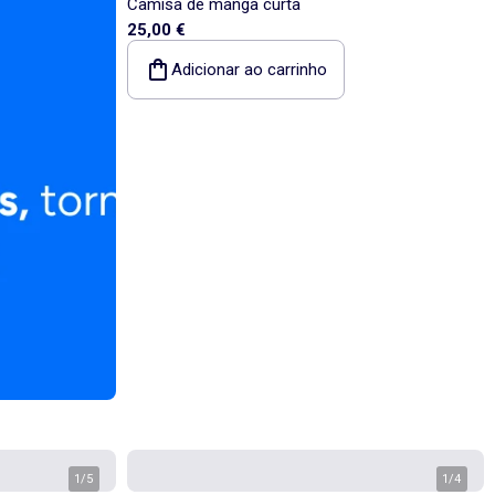
Camisa de manga curta
25,00 €
Adicionar ao carrinho
1
/
5
1
/
4