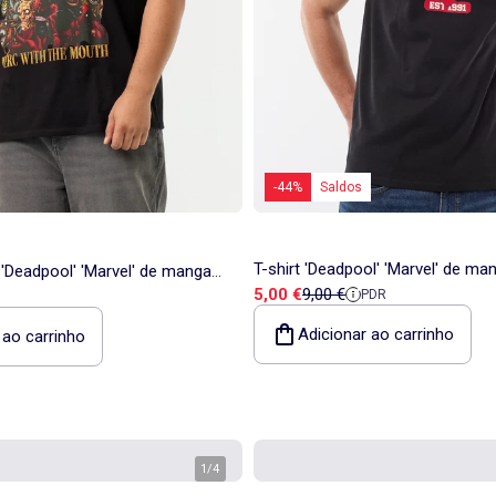
-44%
Saldos
T-shirt 'Deadpool' 'Marvel' de ma
i 'Deadpool' 'Marvel' de manga
Preço de venda
Preço de referência
5,00 €
9,00 €
PDR
Adicionar ao carrinho
 ao carrinho
1
/
4