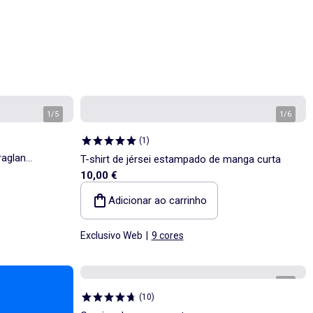
1
/
5
1
/
6
(
1
)
raglan
T-shirt de jérsei estampado de manga curta
10,00 €
Adicionar ao carrinho
Exclusivo Web
|
9 cores
1
/
5
(
10
)