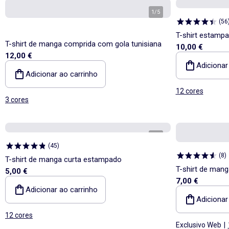
1
/
5
(
56
T-shirt estamp
T-shirt de manga comprida com gola tunisiana
10,00 €
12,00 €
Adicionar
Adicionar ao carrinho
12 cores
3 cores
1
/
4
(
45
)
(
8
)
T-shirt de manga curta estampado
T-shirt de man
5,00 €
7,00 €
fantasia
Adicionar ao carrinho
Adicionar
12 cores
Exclusivo Web
|