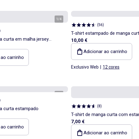
1
/
4
(
56
)
)
T-shirt estampado de manga cur
a curta em malha jersey
10,00 €
Adicionar ao carrinho
 ao carrinho
Exclusivo Web
|
12 cores
1
/
5
)
(
8
)
ga curta estampado
T-shirt de manga curta com est
7,00 €
fantasia
 ao carrinho
Adicionar ao carrinho