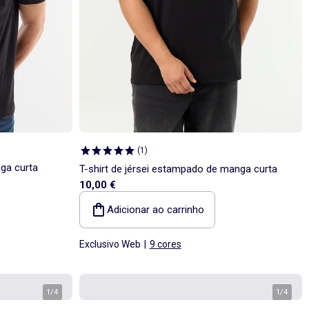
(
1
)
nga curta
T-shirt de jérsei estampado de manga curta
10,00 €
Adicionar ao carrinho
Exclusivo Web
|
9 cores
1
/
4
1
/
4