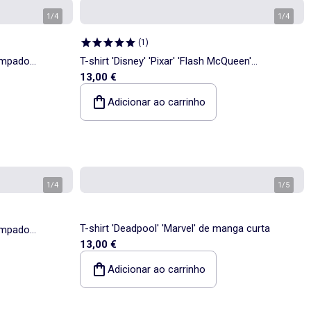
1
/
4
1
/
4
(
1
)
ampado
T-shirt 'Disney' 'Pixar' 'Flash McQueen'
13,00 €
estampado à frente e atrás
Adicionar ao carrinho
1
/
4
1
/
5
T-shirt 'Deadpool' 'Marvel' de manga curta
ampado
13,00 €
Adicionar ao carrinho