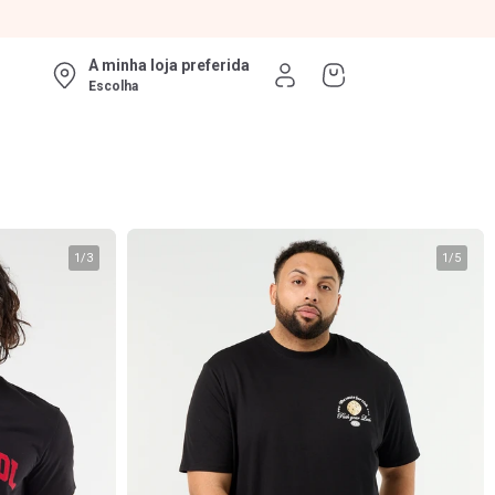
A minha loja preferida
Escolha
1
/
3
1
/
5