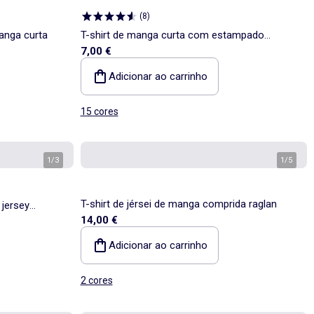
(
8
)
anga curta
T-shirt de manga curta com estampado
7,00 €
fantasia
Adicionar ao carrinho
15 cores
1
/
3
1
/
5
T-shirt de jérsei de manga comprida raglan
 jersey
14,00 €
Adicionar ao carrinho
2 cores