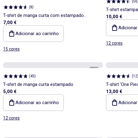
(
56
(
8
)
T-shirt estamp
T-shirt de manga curta com estampado
10,00 €
7,00 €
fantasia
Adicionar
Adicionar ao carrinho
12 cores
15 cores
1
/
4
(
45
)
(
12
T-shirt de manga curta estampado
T-shirt 'One Pi
5,00 €
13,00 €
Adicionar ao carrinho
Adicionar
12 cores