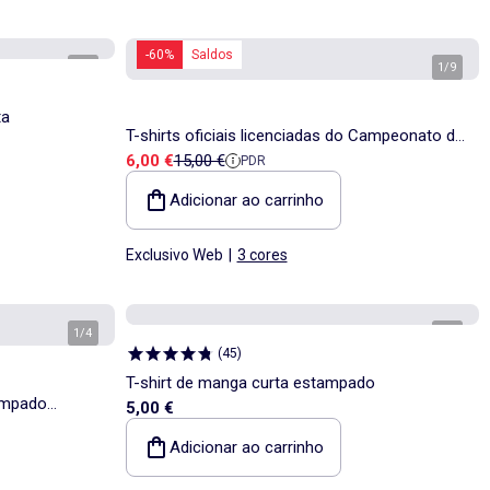
-60%
Saldos
1
/
4
1
/
9
ta
T-shirts oficiais licenciadas do Campeonato do
Preço de venda
Preço de referência
6,00 €
15,00 €
PDR
Mundo da FIFA 26™ - Itália
Adicionar ao carrinho
Exclusivo Web
|
3 cores
1
/
4
1
/
4
(
45
)
T-shirt de manga curta estampado
ampado
5,00 €
Adicionar ao carrinho