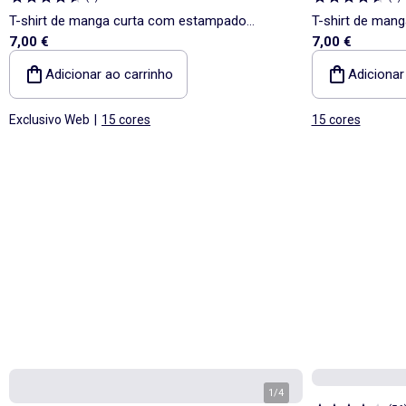
T-shirt de manga curta com estampado
T-shirt de man
7,00 €
7,00 €
fantasia
fantasia
Adicionar ao carrinho
Adicionar
Exclusivo Web
|
15 cores
15 cores
1
/
4