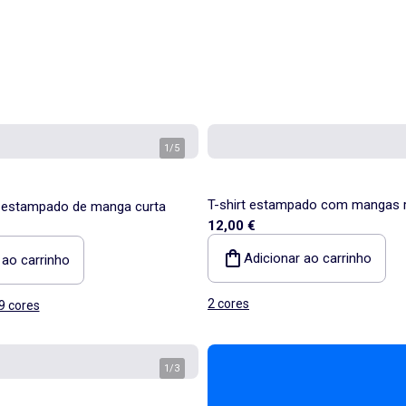
1
/
5
T-shirt estampado com mangas 
ei estampado de manga curta
12,00 €
compridas
Adicionar ao carrinho
 ao carrinho
2 cores
9 cores
1
/
3