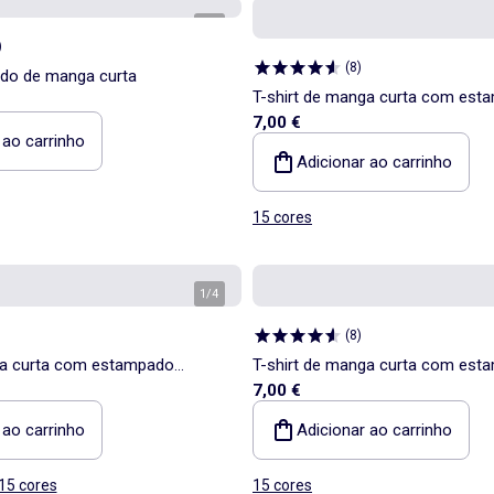
1
/
4
)
(
8
)
ado de manga curta
T-shirt de manga curta com est
7,00 €
fantasia
 ao carrinho
Adicionar ao carrinho
15 cores
1
/
4
(
8
)
ga curta com estampado
T-shirt de manga curta com est
7,00 €
fantasia
 ao carrinho
Adicionar ao carrinho
15 cores
15 cores