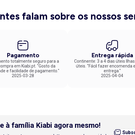
e um ajuste cómodo. Se, por outro lado, prefere maleabilidade e u
para todos os dias. Sugerimos combiná-las com umas
pantufas
tipo 
o doméstico ainda mais tranquilo. Uma combinação perfeita adequad
entes falam sobre os nossos se
inas
, esta coleção reúne sugestões versáteis para aproveitar cada p
costumes domésticos. Renove os seus looks de andar por casa com 
es, a nossa gama reúne propostas que unem praticidade e suavidade
ortáveis. Não espere mais e peça-as já online. Não se esqueça ainda
 partilhar com outros membros.
Pagamento
Entrega rápida
nto totalmente seguro para a
Continente: 3 a 4 dias úteis Ilhas
mpra em Kiabi.pt. "Gosto da
úteis. "Fácil fazer encomenda e rápida
ade e facilidade de pagamento."
entrega."
2025-03-28
2025-04-04
e à família Kiabi agora mesmo!
Subsc