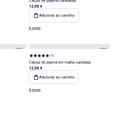
Calças de pajama caneladas
12,00 €
Adicionar ao carrinho
6 cores
1
/
4
1
/
5
(
1
)
Calças de pijama em malha canelada
12,00 €
Adicionar ao carrinho
4 cores