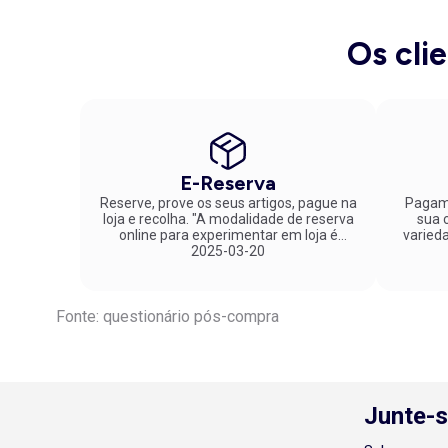
pijama caneladas
apresentam uma textura diferenciada 
malha
constituem uma versão particularmente prática 
experiência de satisfação constante e torna o quotidian
Os cli
Se anda a precisar de
comprar calças de pijama femin
utilização e pela capacidade de acompanhar diferentes 
aconchego. Com estilos variados e materiais envolvent
descobrirá produtos para criar conjuntos realmente conf
conseguir pontos que poderá trocar por recompensas ou
E-Reserva
Reserve, prove os seus artigos, pague na
Pagame
loja e recolha. "A modalidade de reserva
sua co
online para experimentar em loja é
varied
fantástica. Parabéns pela inovação!"
2025-03-20
Fonte: questionário pós-compra
Junte-s