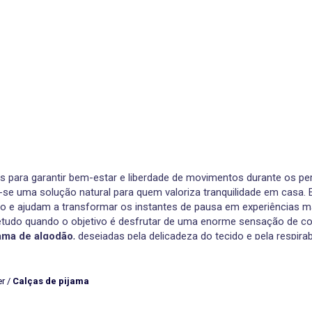
s para garantir bem-estar e liberdade de movimentos durante os p
m-se uma solução natural para quem valoriza tranquilidade em casa
o e ajudam a transformar os instantes de pausa em experiências ma
etudo quando o objetivo é desfrutar de uma enorme sensação de c
jama de algodão
, desejadas pela delicadeza do tecido e pela respira
 pelo visual acolhedor, tornando-se uma opção que funciona sempr
ante quando as temperaturas descem. Vista-as com umas
cuecas
de 
er
/
Calças de pijama
ntalona
sobressaem pelo design amplo e pelo caimento fluido, ass