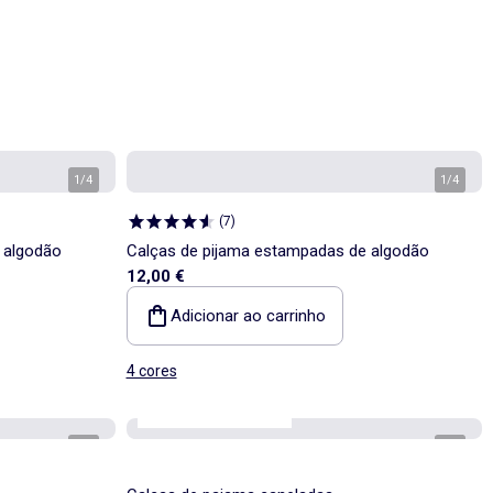
1
/
4
1
/
4
(
7
)
 algodão
Calças de pijama estampadas de algodão
12,00 €
Adicionar ao carrinho
4 cores
os nossos essenciais
1
/
4
1
/
4