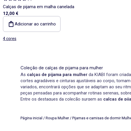
Calças de pijama em malha canelada
12,00 €
Adicionar ao carrinho
4 cores
Coleção de calças de pijama para mulher
As
calças de pijama para mulher
da KIABI foram criada
cortes agradáveis e cinturas ajustáveis ao corpo, torna
variados, encontrará opções que se adaptam ao seu ritm
peças pensadas para acompanhar rotinas serenas, sobr
Entre os destaques da coleção surgem as
calças de pi
de pijama xadrez
distinguem-se pelo padrão clássico e
um toque cálido e revelam-se uma alternativa interess
Calças de pijama femininas para descansar
Página inicial
/
Roupa Mulher
/
Pijamas e camisas de dormir Mulh
No que diz respeito ao repouso, as
calças de pijama pa