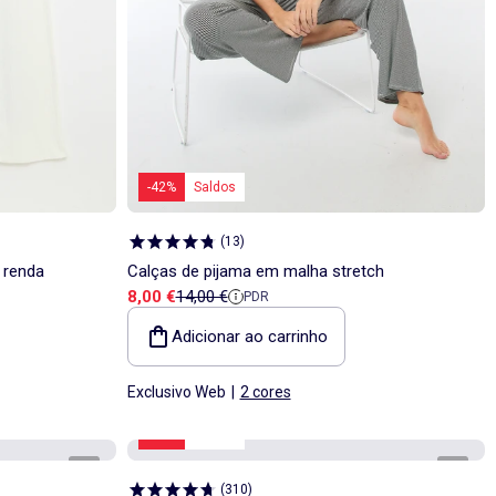
-42%
Saldos
(
13
)
 renda
Calças de pijama em malha stretch
Preço de venda
Preço de referência
8,00 €
14,00 €
PDR
Adicionar ao carrinho
Exclusivo Web
|
2 cores
-33%
Saldos
1
/
4
1
/
4
(
310
)