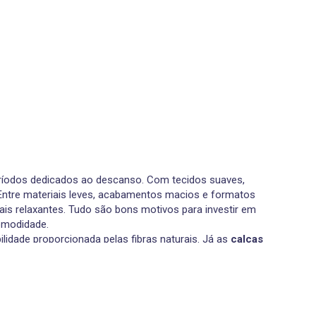
eríodos dedicados ao descanso. Com tecidos suaves,
. Entre materiais leves, acabamentos macios e formatos
is relaxantes. Tudo são bons motivos para investir em
omodidade.
bilidade proporcionada pelas fibras naturais. Já as
calças
e. As
calças de pijama de flanela
, por sua vez, oferecem
algodão para obter o máximo conforto.
egurando uma leveza muito apreciada. Já as
calças de