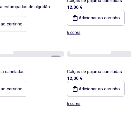
Calças de pajama caneladas
ma estampadas de algodão
12,00 €
Adicionar ao carrinho
 ao carrinho
6 cores
enciais
os nossos essenciais
1
/
4
ma caneladas
Calças de pajama caneladas
12,00 €
 ao carrinho
Adicionar ao carrinho
6 cores