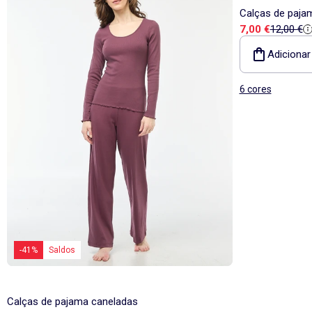
Calças de paja
Preço de vend
Preço de
7,00 €
12,00 €
Adicionar
6 cores
-41%
Saldos
Calças de pajama caneladas