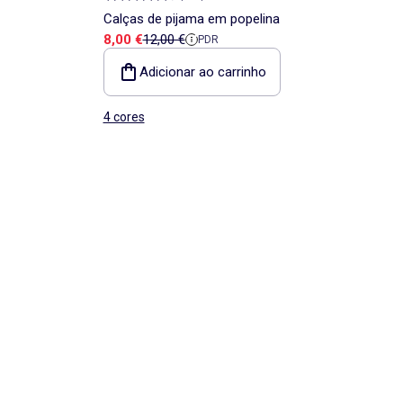
Calças de pijama em popelina
Preço de venda
Preço de referência
8,00 €
12,00 €
PDR
Adicionar ao carrinho
4 cores