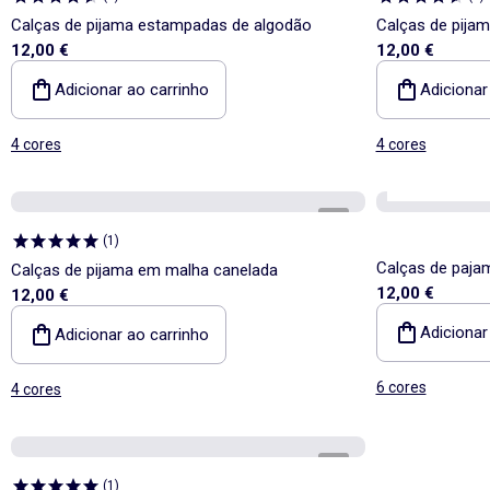
Calças de pijama estampadas de algodão
Calças de pija
12,00 €
12,00 €
Adicionar ao carrinho
Adicionar
4 cores
4 cores
os nossos ess
1
/
5
(
1
)
Calças de paja
Calças de pijama em malha canelada
12,00 €
12,00 €
Adicionar
Adicionar ao carrinho
6 cores
4 cores
1
/
5
(
1
)