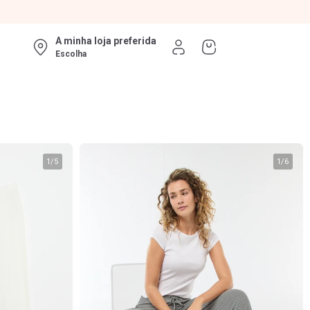
A minha loja preferida
Escolha
1
/
5
1
/
6