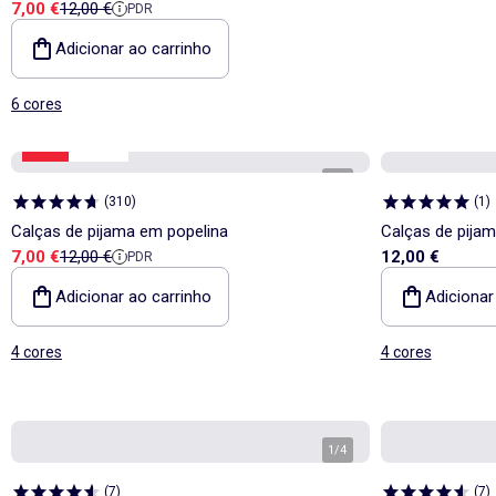
Preço de venda
Preço de referência
7,00 €
12,00 €
PDR
Adicionar ao carrinho
6 cores
-41%
Saldos
1
/
4
(
310
)
(
1
)
Calças de pijama em popelina
Calças de pija
Preço de venda
Preço de referência
7,00 €
12,00 €
12,00 €
PDR
Adicionar ao carrinho
Adicionar
4 cores
4 cores
1
/
4
(
7
)
(
7
)