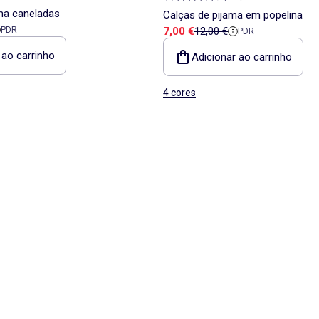
ma caneladas
Calças de pijama em popelina
a
 referência
Preço de venda
Preço de referência
PDR
7,00 €
12,00 €
PDR
 ao carrinho
Adicionar ao carrinho
4 cores