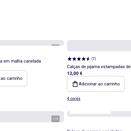
1
/
5
(
7
)
ma em malha canelada
Calças de pijama estampadas de
12,00 €
 ao carrinho
Adicionar ao carrinho
4 cores
os nossos essenciais
1
/
4