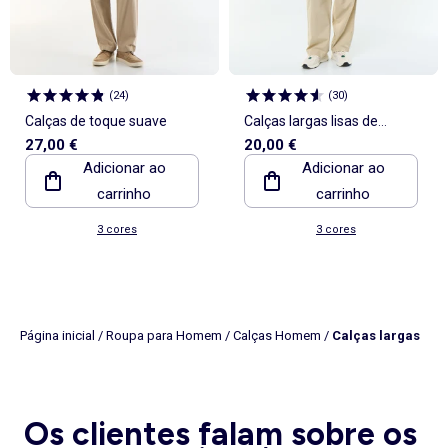
(
24
)
(
30
)
Calças de toque suave
Calças largas lisas de
27,00 €
20,00 €
popelina
Adicionar ao
Adicionar ao
carrinho
carrinho
3 cores
3 cores
Página inicial
/
Roupa para Homem
/
Calças Homem
/
Calças largas
Os clientes falam sobre os