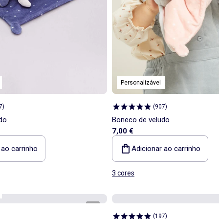
Personalizável
7
)
(
907
)
do
Boneco de veludo
7,00 €
 ao carrinho
Adicionar ao carrinho
3 cores
1
/
2
(
197
)