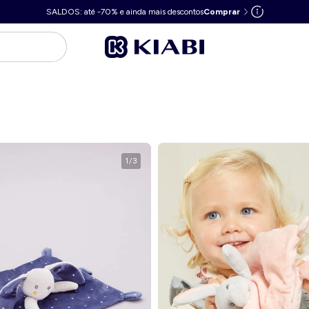
SALDOS: até -70% e ainda mais descontos
Comprar
1
/
3