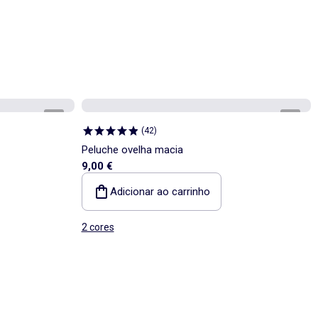
1
/
7
1
/
2
(
42
)
Peluche ovelha macia
9,00 €
Adicionar ao carrinho
2 cores