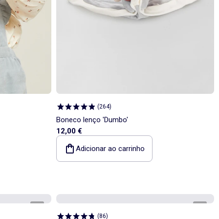
(
264
)
Boneco lenço 'Dumbo'
12,00 €
Adicionar ao carrinho
1
/
2
1
/
1
(
86
)