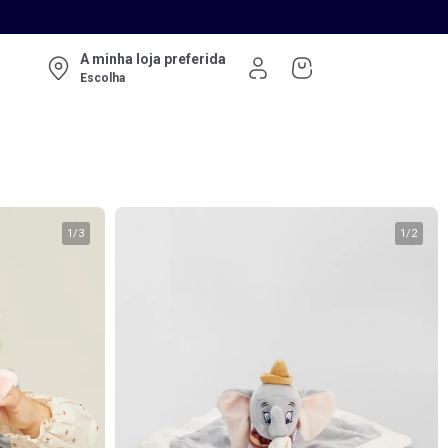
A minha loja preferida
Escolha
1
/
3
1
/
2