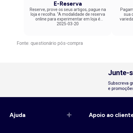
E-Reserva
Reserve, prove os seus artigos, pague na
Pagame
loja e recolha. "A modalidade de reserva
sua co
online para experimentar em loja é
varied
fantástica. Parabéns pela inovação!"
2025-03-20
Fonte: questionário pós-compra
Junte-s
Subscreva gr
e promoções
Ajuda
Apoio ao client