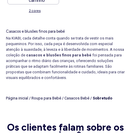
carrinho
2 cores
Casacos e blusões finos para bebé
Na KIABI, cada detalhe conta quando se trata de vestir os mais
pequeninos. Por isso, cada peça é desenvolvida com especial
atenção à suavidade, à leveza e à liberdade de movimentos. A nossa
coleção de
casacos e blusões finos para bebé
foi pensada para
acompanhar o ritmo diário das crianças, oferecendo soluções
práticas que se adaptam facilmente às rotinas familiares. São
propostas que combinam funcionalidade e cuidado, ideais para criar
visuais equilibrados e confortáveis.
Entre os modelos em destaque encontra-se o
blusão biker de bebé
,
que se afirma pela sua estética moderna e pelos acabamentos bem
definidos. Com fechos práticos e um corte leve, este modelo é
Página inicial
/
Roupa para Bebé
/
Casacos Bebé
/
Sobretudo
perfeito para pequenos curiosos e cheios de energia. Já o
blusão
universitário
aposta numa imagem descontraída, com linhas
simples e tecidos suaves, proporcionando bem-estar ao longo de
todo o dia. Ambos funcionam na perfeição quando usados com
umas
calças
flexíveis, criando conjuntos fáceis de vestir e adequados
Os clientes falam sobre os
a diferentes momentos.