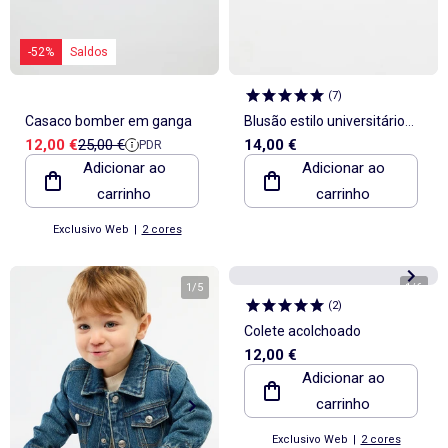
-52%
Saldos
(
7
)
Casaco bomber em ganga
Blusão estilo universitário
Preço de venda
Preço de referência
12,00 €
25,00 €
14,00 €
PDR
\'Mickey\' \'Disney\'
Adicionar ao
Adicionar ao
carrinho
carrinho
Exclusivo Web
|
2 cores
1
/
5
1
/
6
(
2
)
Colete acolchoado
12,00 €
Adicionar ao
carrinho
Exclusivo Web
|
2 cores