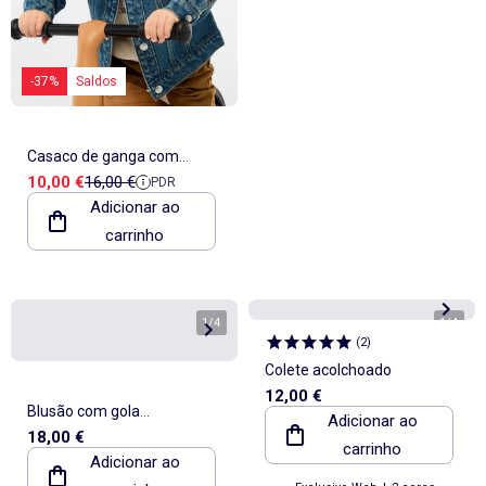
-37%
Saldos
Casaco de ganga com
Preço de venda
Preço de referência
10,00 €
16,00 €
PDR
abertura de botões de
Adicionar ao
pressão
carrinho
1
/
4
1
/
4
(
2
)
Colete acolchoado
12,00 €
Blusão com gola
Adicionar ao
18,00 €
contrastante em veludo
carrinho
Adicionar ao