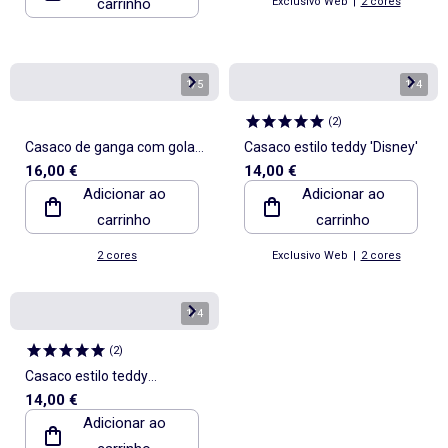
carrinho
Exclusivo Web
|
2 cores
1
/
5
1
/
4
(
2
)
Casaco de ganga com gola
Casaco estilo teddy 'Disney'
16,00 €
14,00 €
redonda
Adicionar ao
Adicionar ao
carrinho
carrinho
2 cores
Exclusivo Web
|
2 cores
1
/
4
(
2
)
Casaco estilo teddy
14,00 €
\'Disney\'
Adicionar ao