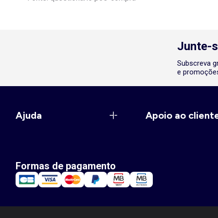
Junte-s
Subscreva gr
e promoções
Ajuda
Apoio ao client
Formas de pagamento