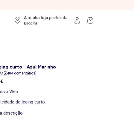
A minha loja preferida
Escolha
ing curto - Azul Marinho
4/5
(484 comentários)
 €
usivo Web
icidade do leeing curto.
 a descrição