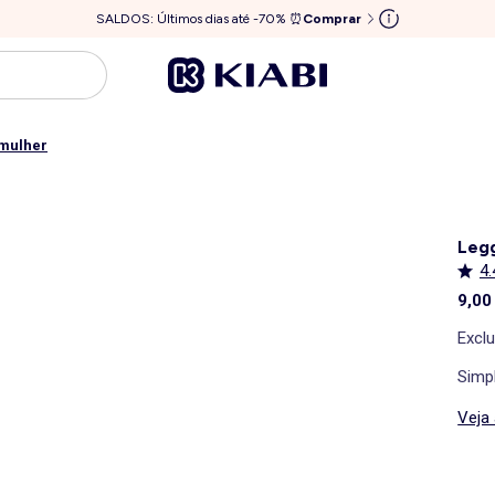
SALDOS: Últimos dias até -70% ⏰
Comprar
 mulher
Legg
4.
9,00
Excl
Simpl
Veja