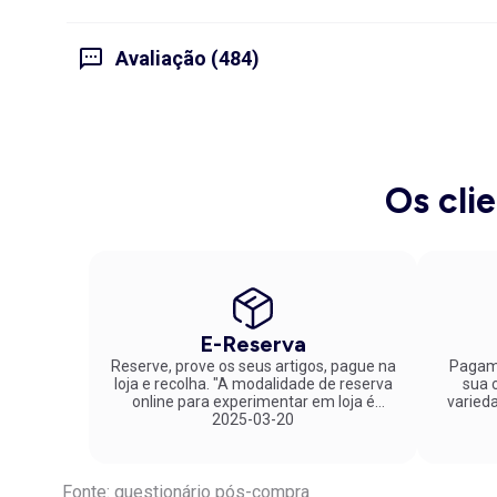
Avaliação (484)
Os cli
E-Reserva
Reserve, prove os seus artigos, pague na
Pagame
loja e recolha. "A modalidade de reserva
sua co
online para experimentar em loja é
varied
fantástica. Parabéns pela inovação!"
2025-03-20
Fonte: questionário pós-compra