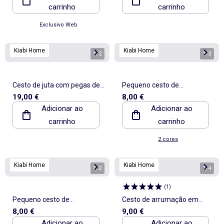
carrinho
carrinho
Exclusivo Web
Kiabi Home
Kiabi Home
1
/
2
1
/
3
Cesto de juta com pegas de
Pequeno cesto de
19,00 €
8,00 €
transporte
arrumação em juta
Adicionar ao
Adicionar ao
carrinho
carrinho
2 cores
Kiabi Home
Kiabi Home
1
/
2
1
/
4
(
1
)
Pequeno cesto de
Cesto de arrumação em
8,00 €
9,00 €
arrumação em juta
tecido
Adicionar ao
Adicionar ao