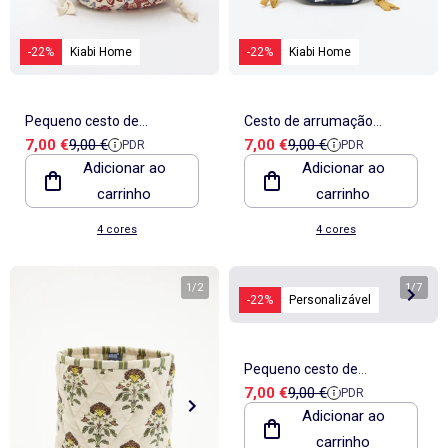
-22%
Kiabi Home
-22%
Kiabi Home
Pequeno cesto de
Cesto de arrumação
Preço de venda
Preço de referência
Preço de venda
Preço de referência
7,00 €
9,00 €
7,00 €
9,00 €
PDR
PDR
arrumação 12 x 22 cm - Kiabi
pequeno - Kiabi Home
Adicionar ao
Adicionar ao
Home
carrinho
carrinho
4 cores
4 cores
1
/
2
1
/
7
-22%
Personalizável
Pequeno cesto de
Preço de venda
Preço de referência
7,00 €
9,00 €
PDR
arrumação 12 x 22 cm - Kiabi
Adicionar ao
Home
carrinho