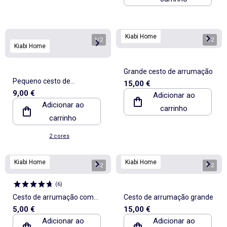
Kiabi Home
1
/
2
1
/
2
Kiabi Home
Grande cesto de arrumação
Pequeno cesto de
15,00 €
9,00 €
arrumação estampado -
Adicionar ao
Adicionar ao
carrinho
Kiabi Home
carrinho
2 cores
Kiabi Home
Kiabi Home
1
/
2
1
/
2
(
6
)
Cesto de arrumação com
Cesto de arrumação grande
5,00 €
15,00 €
tampa
Adicionar ao
Adicionar ao