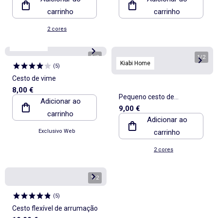
carrinho
carrinho
2 cores
Kiabi Home
1
/
3
1
/
2
Kiabi Home
(
5
)
Cesto de vime
8,00 €
Pequeno cesto de
Adicionar ao
9,00 €
arrumação estampado -
carrinho
Adicionar ao
Kiabi Home
Exclusivo Web
carrinho
2 cores
1
/
2
(
5
)
Cesto flexível de arrumação