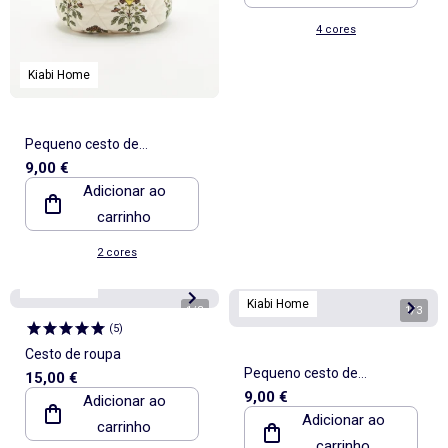
4 cores
Kiabi Home
Pequeno cesto de
9,00 €
arrumação estampado -
Adicionar ao
Kiabi Home
carrinho
2 cores
Kiabi Home
Kiabi Home
1
/
3
1
/
3
(
5
)
Cesto de roupa
Pequeno cesto de
15,00 €
9,00 €
Adicionar ao
arrumação em tecido
Adicionar ao
carrinho
carrinho