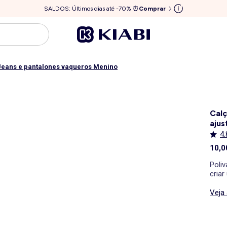
SALDOS: Últimos dias até -70% ⏰
Comprar
Jeans e pantalones vaqueros Menino
Calç
ajus
4.
10,0
Poli
criar
Veja