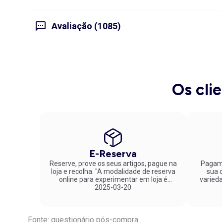
Avaliação (1085)
Os cli
E-Reserva
Reserve, prove os seus artigos, pague na
Pagame
loja e recolha. "A modalidade de reserva
sua co
online para experimentar em loja é
varied
fantástica. Parabéns pela inovação!"
2025-03-20
Fonte: questionário pós-compra