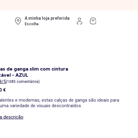
A minha loja preferida
Escolha
as de ganga slim com cintura
tável - AZUL
8/5
(1085 comentários)
0 €
valentes e modernas, estas calças de ganga são ideais para
 uma variedade de visuais descontraídos.
 a descrição