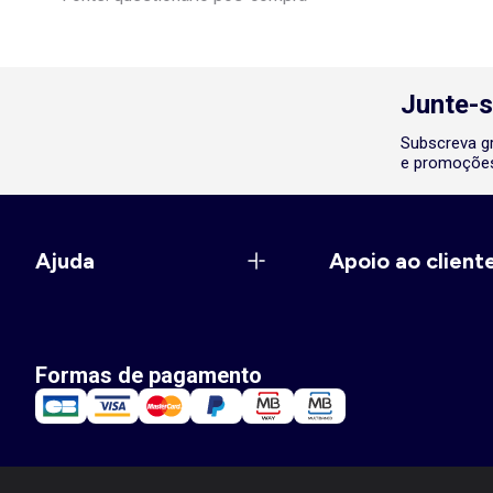
Junte-s
Subscreva gr
e promoções
Ajuda
Apoio ao client
Formas de pagamento