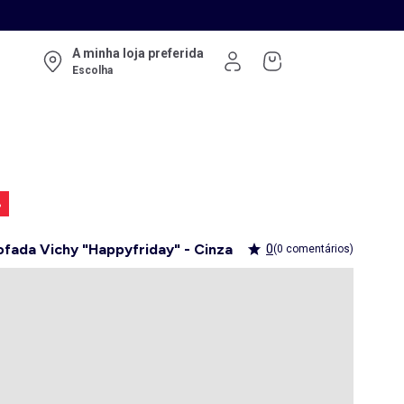
A minha loja preferida
Escolha
%
fada Vichy "Happyfriday" - Cinza
0
(0 comentários)