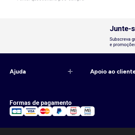
Junte-s
Subscreva gr
e promoções
Ajuda
Apoio ao client
Formas de pagamento