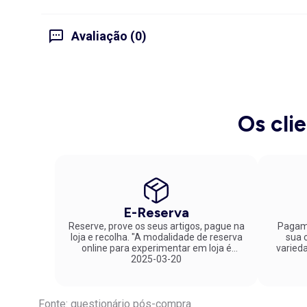
Avaliação (0)
Os cli
E-Reserva
Reserve, prove os seus artigos, pague na
Pagame
loja e recolha. "A modalidade de reserva
sua co
online para experimentar em loja é
varied
fantástica. Parabéns pela inovação!"
2025-03-20
Fonte: questionário pós-compra