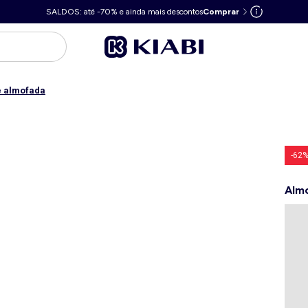
SALDOS: até -70% e ainda mais descontos
Comprar
e almofada
-62
Almo